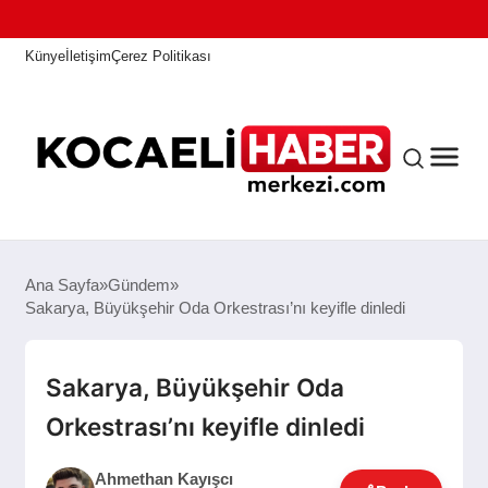
Künye
İletişim
Çerez Politikası
ANASAYFA
Ana Sayfa
Gündem
Sakarya, Büyükşehir Oda Orkestrası’nı keyifle dinledi
KOCAELI HABER
Sakarya, Büyükşehir Oda
Orkestrası’nı keyifle dinledi
ASAYIŞ
Ahmethan Kayışcı