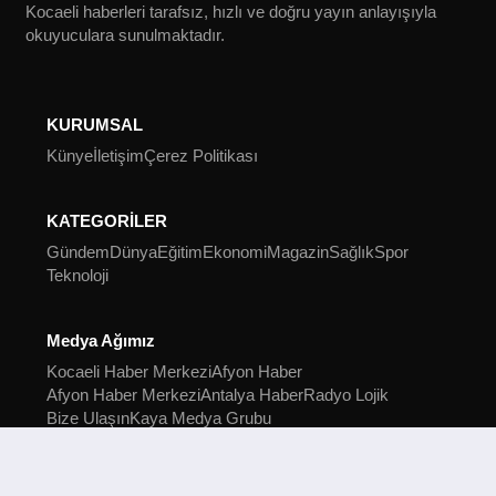
Kocaeli haberleri tarafsız, hızlı ve doğru yayın anlayışıyla
okuyuculara sunulmaktadır.
KURUMSAL
Künye
İletişim
Çerez Politikası
KATEGORİLER
Gündem
Dünya
Eğitim
Ekonomi
Magazin
Sağlık
Spor
Teknoloji
Medya Ağımız
Kocaeli Haber Merkezi
Afyon Haber
Afyon Haber Merkezi
Antalya Haber
Radyo Lojik
Bize Ulaşın
Kaya Medya Grubu