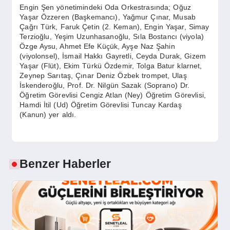
Engin Şen yönetimindeki Oda Orkestrasında; Oğuz
Yaşar Özzeren (Başkemancı), Yağmur Çınar, Musab
Çağrı Türk, Faruk Çetin (2. Keman), Engin Yaşar, Simay
Terzioğlu, Yeşim Uzunhasanoğlu, Sıla Bostancı (viyola)
Özge Aysu, Ahmet Efe Küçük, Ayşe Naz Şahin
(viyolonsel), İsmail Hakkı Gayretli, Ceyda Durak, Gizem
Yaşar (Flüt), Ekim Türkü Özdemir, Tolga Batur klarnet,
Zeynep Sarıtaş, Çınar Deniz Özbek trompet, Ulaş
İskenderoğlu, Prof. Dr. Nilgün Sazak (Soprano) Dr.
Öğretim Görevlisi Cengiz Atlan (Ney) Öğretim Görevlisi,
Hamdi İtil (Ud) Öğretim Görevlisi Tuncay Kardaş
(Kanun) yer aldı.
Benzer Haberler