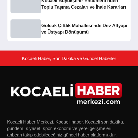
Kocaeli Büyükşehir Encümeni’nden
Toplu Taşıma Cezaları ve İhale Kararları
Gölcük Çiftlik Mahallesi’nde Dev Altyapı
ve Üstyapı Dönüşümü
Kocaeli Haber, Son Dakika ve Güncel Haberler
Kocaeli Haber Merkezi, Kocaeli haber, Kocaeli son dakika,
gündem, siyaset, spor, ekonomi ve yerel gelişmeleri
anbean takip edebileceğiniz güncel haber platformudur.