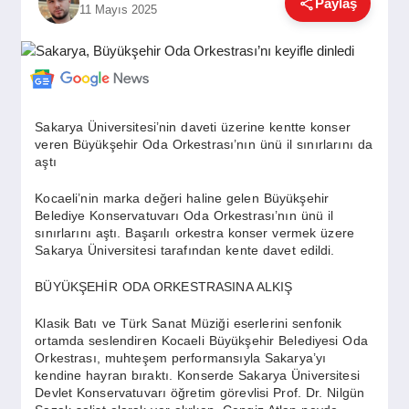
Paylaş
11 Mayıs 2025
GÜNDEM
SIYASET
Sakarya Üniversitesi’nin daveti üzerine kentte konser
veren Büyükşehir Oda Orkestrası’nın ünü il sınırlarını da
EĞITIM
aştı
Kocaeli’nin marka değeri haline gelen Büyükşehir
Belediye Konservatuvarı Oda Orkestrası’nın ünü il
EKONOMI
sınırlarını aştı. Başarılı orkestra konser vermek üzere
Sakarya Üniversitesi tarafından kente davet edildi.
DÜNYA
BÜYÜKŞEHİR ODA ORKESTRASINA ALKIŞ
Klasik Batı ve Türk Sanat Müziği eserlerini senfonik
ortamda seslendiren Kocaeli Büyükşehir Belediyesi Oda
SAĞLIK
Orkestrası, muhteşem performansıyla Sakarya’yı
kendine hayran bıraktı. Konserde Sakarya Üniversitesi
Devlet Konservatuvarı öğretim görevlisi Prof. Dr. Nilgün