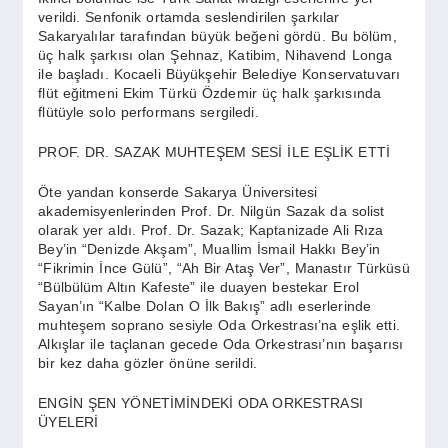
verildi. Senfonik ortamda seslendirilen şarkılar
Sakaryalılar tarafından büyük beğeni gördü. Bu bölüm,
üç halk şarkısı olan Şehnaz, Katibim, Nihavend Longa
ile başladı. Kocaeli Büyükşehir Belediye Konservatuvarı
flüt eğitmeni Ekim Türkü Özdemir üç halk şarkısında
flütüyle solo performans sergiledi.
PROF. DR. SAZAK MUHTEŞEM SESİ İLE EŞLİK ETTİ
Öte yandan konserde Sakarya Üniversitesi
akademisyenlerinden Prof. Dr. Nilgün Sazak da solist
olarak yer aldı. Prof. Dr. Sazak; Kaptanizade Ali Rıza
Bey’in “Denizde Akşam”, Muallim İsmail Hakkı Bey’in
“Fikrimin İnce Gülü”, “Ah Bir Ataş Ver”, Manastır Türküsü
“Bülbülüm Altın Kafeste” ile duayen bestekar Erol
Sayan’ın “Kalbe Dolan O İlk Bakış” adlı eserlerinde
muhteşem soprano sesiyle Oda Orkestrası’na eşlik etti.
Alkışlar ile taçlanan gecede Oda Orkestrası’nın başarısı
bir kez daha gözler önüne serildi.
ENGİN ŞEN YÖNETİMİNDEKİ ODA ORKESTRASI
ÜYELERİ