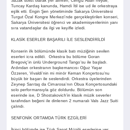
Sazak solist olarak yer alırken, Cengiz Atlan neyde,
SPOR
Tuncay Kardaş kanunda, Hamdi İtil ise ud ile orkestraya
eşlik etti. Engin Şen yönetiminde Sakarya Üniversitesi
Turgut Özal Kongre Merkezi’nde gerçekleştirilen konseri,
YAŞAM
Sakarya Üniversitesi öğrenci ve akademisyenlerinin yanı
sıra vatandaşlar da ilgi ve keyifle izledi.
KLASİK ESERLER BAŞARILI İLE SESLENDİRİLDİ
Konserin ilk bölümünde klasik batı müziğinin sevilen
eserleri icra edildi. Orkestra bu bölüme Goran
Bregoviç’in ünlü Underground Tango’su ile başladı.
Ardından orkestranın başkemancısı Oğuz Yaşar
Özzeren, Vivaldi’nin mi minör Keman Konçertosu’nu
büyük bir başarı ile seslendirdi. Orkestra üyelerinden
Zeynep Sarıtaş da Cimarosa’nın Obua Konçertosundaki
solo performansıyla göz doldurdu. Bölümün son
eserinde ise, D Shostakovich’in klasik müzik severler
tarafından beğeni ile dinlenen 2 numaralı Vals Jazz Suiti
çalındı.
SENFONİK ORTAMDA TÜRK EZGİLERİ
İkinci bölümde ise Türk Sanat Müziği eserlerine yer