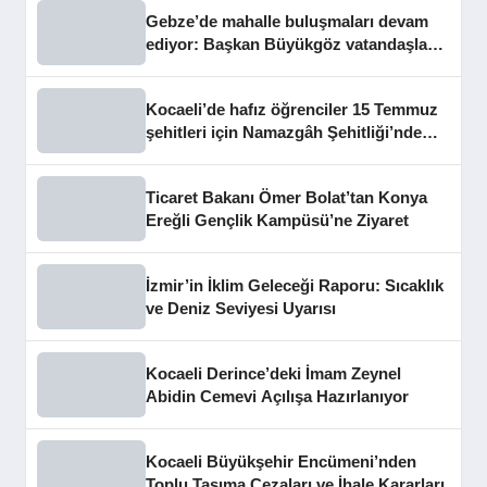
Gebze’de mahalle buluşmaları devam
ediyor: Başkan Büyükgöz vatandaşları
dinledi
Kocaeli’de hafız öğrenciler 15 Temmuz
şehitleri için Namazgâh Şehitliği’nde
buluştu
Ticaret Bakanı Ömer Bolat’tan Konya
Ereğli Gençlik Kampüsü’ne Ziyaret
İzmir’in İklim Geleceği Raporu: Sıcaklık
ve Deniz Seviyesi Uyarısı
Kocaeli Derince’deki İmam Zeynel
Abidin Cemevi Açılışa Hazırlanıyor
Kocaeli Büyükşehir Encümeni’nden
Toplu Taşıma Cezaları ve İhale Kararları