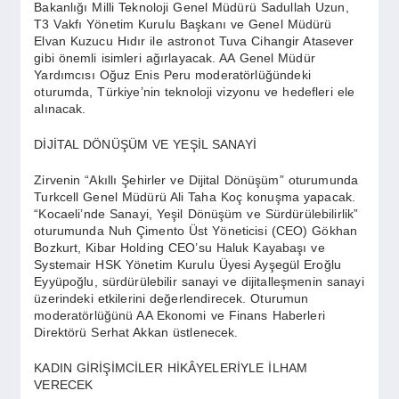
Bakanlığı Milli Teknoloji Genel Müdürü Sadullah Uzun,
T3 Vakfı Yönetim Kurulu Başkanı ve Genel Müdürü
Elvan Kuzucu Hıdır ile astronot Tuva Cihangir Atasever
gibi önemli isimleri ağırlayacak. AA Genel Müdür
Yardımcısı Oğuz Enis Peru moderatörlüğündeki
oturumda, Türkiye’nin teknoloji vizyonu ve hedefleri ele
alınacak.
DİJİTAL DÖNÜŞÜM VE YEŞİL SANAYİ
Zirvenin “Akıllı Şehirler ve Dijital Dönüşüm” oturumunda
Turkcell Genel Müdürü Ali Taha Koç konuşma yapacak.
“Kocaeli’nde Sanayi, Yeşil Dönüşüm ve Sürdürülebilirlik”
oturumunda Nuh Çimento Üst Yöneticisi (CEO) Gökhan
Bozkurt, Kibar Holding CEO’su Haluk Kayabaşı ve
Systemair HSK Yönetim Kurulu Üyesi Ayşegül Eroğlu
Eyyüpoğlu, sürdürülebilir sanayi ve dijitalleşmenin sanayi
üzerindeki etkilerini değerlendirecek. Oturumun
moderatörlüğünü AA Ekonomi ve Finans Haberleri
Direktörü Serhat Akkan üstlenecek.
KADIN GİRİŞİMCİLER HİKÂYELERİYLE İLHAM
VERECEK