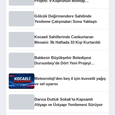
Projesi: 9 Köprünün Montajı
Tamamlandı
Gölcük Değirmendere Sahilinde
Yenileme Çalışmaları Sona Yaklaştı
Kocaeli Sahillerinde Cankurtaran
Mesaisi: İlk Haftada 33 Kişi Kurtarıldı
Balıkesir Büyükşehir Belediyesi
Dursunbey’de Dört Yeni Projeyi
Hizmete Açtı
Meteoroloji’den beş il için kuvvetli yağış
ve sel uyarısı
Darıca Dutluk Sokak’ta Kapsamlı
Altyapı ve Üstyapı Yenilemesi Sürüyor