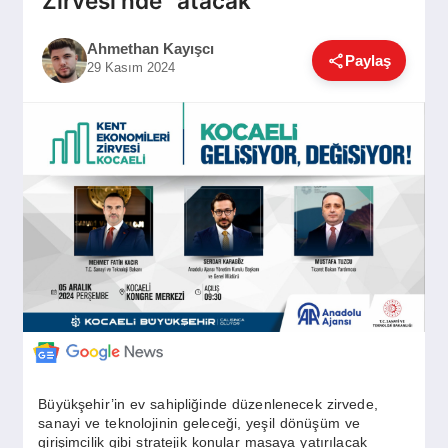
Zirvesi’nde” atacak
GÜNDEM
Ahmethan Kayışcı
Paylaş
29 Kasım 2024
SIYASET
EĞITIM
EKONOMI
DÜNYA
SAĞLIK
Büyükşehir’in ev sahipliğinde düzenlenecek zirvede,
sanayi ve teknolojinin geleceği, yeşil dönüşüm ve
girişimcilik gibi stratejik konular masaya yatırılacak