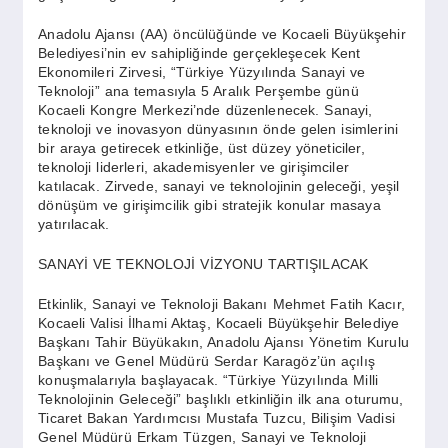
SPOR
Anadolu Ajansı (AA) öncülüğünde ve Kocaeli Büyükşehir
Belediyesi’nin ev sahipliğinde gerçekleşecek Kent
Ekonomileri Zirvesi, “Türkiye Yüzyılında Sanayi ve
YAŞAM
Teknoloji” ana temasıyla 5 Aralık Perşembe günü
Kocaeli Kongre Merkezi’nde düzenlenecek. Sanayi,
teknoloji ve inovasyon dünyasının önde gelen isimlerini
bir araya getirecek etkinliğe, üst düzey yöneticiler,
teknoloji liderleri, akademisyenler ve girişimciler
katılacak. Zirvede, sanayi ve teknolojinin geleceği, yeşil
dönüşüm ve girişimcilik gibi stratejik konular masaya
yatırılacak.
SANAYİ VE TEKNOLOJİ VİZYONU TARTIŞILACAK
Etkinlik, Sanayi ve Teknoloji Bakanı Mehmet Fatih Kacır,
Kocaeli Valisi İlhami Aktaş, Kocaeli Büyükşehir Belediye
Başkanı Tahir Büyükakın, Anadolu Ajansı Yönetim Kurulu
Başkanı ve Genel Müdürü Serdar Karagöz’ün açılış
konuşmalarıyla başlayacak. “Türkiye Yüzyılında Milli
Teknolojinin Geleceği” başlıklı etkinliğin ilk ana oturumu,
Ticaret Bakan Yardımcısı Mustafa Tuzcu, Bilişim Vadisi
Genel Müdürü Erkam Tüzgen, Sanayi ve Teknoloji