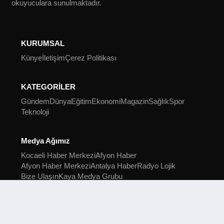
okuyuculara sunulmaktadır.
KURUMSAL
Künye
İletişim
Çerez Politikası
KATEGORİLER
Gündem
Dünya
Eğitim
Ekonomi
Magazin
Sağlık
Spor
Teknoloji
Medya Ağımız
Kocaeli Haber Merkezi
Afyon Haber
Afyon Haber Merkezi
Antalya Haber
Radyo Lojik
Bize Ulaşın
Kaya Medya Grubu
2022 Kocaeli Haber Merkezi © Tüm hakları saklıdır.
Kocaeli Haber Merkezi