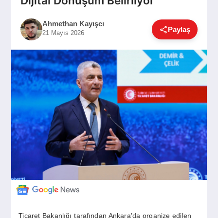
Dijital Dönüşüm Belirliyor
GÜNDEM
Ahmethan Kayışcı
Paylaş
21 Mayıs 2026
SIYASET
EĞITIM
EKONOMI
DÜNYA
SAĞLIK
Ticaret Bakanlığı tarafından Ankara’da organize edilen