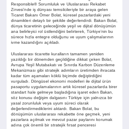
SPOR
Responsible® Sorumluluk ve Uluslararası Rekabet
Zirvesi’nde iş dünyası temsilcileriyle bir araya gelen
Ticaret Bakanı Ömer Bolat, küresel pazarlardaki yeni
dinamikleri detaylı bir şekilde değerlendirdi. Bakan Bolat,
YAŞAM
dünya ticaretinin geleceğinde yeşil ve dijital dönüşümün
ana belirleyici rol üstlendiğini belirterek, Türkiye’nin bu
sürece hızla entegre olduğunu ve uyum çalışmalarının
ivme kazandığını açıkladı.
Uluslararası ticarette kuralların tamamen yeniden
yazıldığı bir dönemden geçildiğine dikkat çeken Bolat,
Avrupa Yeşil Mutabakatı ve Sınırda Karbon Düzenleme
Mekanizması gibi stratejik adımların üretimden ihracata
kadar tüm aşamaları köklü biçimde değiştirdiğini
vurguladı. Döngüsel ekonomi modelleri ile dijital ürün
pasaportu uygulamalarının artık küresel pazarlarda birer
standart hale gelmeye başladığına işaret eden Bakan,
söz konusu değişim dalgasını Türkiye için yalnızca bir
yasal zorunluluk veya uyum süreci olarak
değerlendirmediklerini aktardı. Bakan Bolat, bu
dönüşümün uluslararası rekabette öne geçmek, yeni
pazarlara açılmak ve mevcut pazar paylarını korumak
adına çok önemli bir stratejik fırsat penceresi