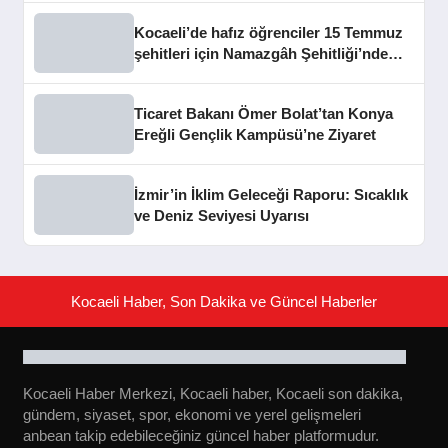
Kocaeli’de hafız öğrenciler 15 Temmuz
şehitleri için Namazgâh Şehitliği’nde
buluştu
Ticaret Bakanı Ömer Bolat’tan Konya
Ereğli Gençlik Kampüsü’ne Ziyaret
İzmir’in İklim Geleceği Raporu: Sıcaklık
ve Deniz Seviyesi Uyarısı
Kocaeli Haber, Son Dakika ve Güncel Haberler
Kocaeli Haber Merkezi, Kocaeli haber, Kocaeli son dakika,
gündem, siyaset, spor, ekonomi ve yerel gelişmeleri
anbean takip edebileceğiniz güncel haber platformudur.