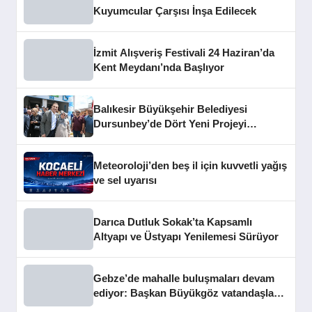
Kuyumcular Çarşısı İnşa Edilecek
İzmit Alışveriş Festivali 24 Haziran’da
Kent Meydanı’nda Başlıyor
Balıkesir Büyükşehir Belediyesi
Dursunbey’de Dört Yeni Projeyi
Hizmete Açtı
Meteoroloji’den beş il için kuvvetli yağış
ve sel uyarısı
Darıca Dutluk Sokak’ta Kapsamlı
Altyapı ve Üstyapı Yenilemesi Sürüyor
Gebze’de mahalle buluşmaları devam
ediyor: Başkan Büyükgöz vatandaşları
dinledi