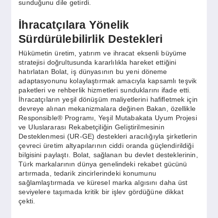
sunduğunu dile getirdi.
İhracatçılara Yönelik
Sürdürülebilirlik Destekleri
Hükümetin üretim, yatırım ve ihracat eksenli büyüme
stratejisi doğrultusunda kararlılıkla hareket ettiğini
hatırlatan Bolat, iş dünyasının bu yeni döneme
adaptasyonunu kolaylaştırmak amacıyla kapsamlı teşvik
paketleri ve rehberlik hizmetleri sunduklarını ifade etti.
İhracatçıların yeşil dönüşüm maliyetlerini hafifletmek için
devreye alınan mekanizmalara değinen Bakan, özellikle
Responsible® Programı, Yeşil Mutabakata Uyum Projesi
ve Uluslararası Rekabetçiliğin Geliştirilmesinin
Desteklenmesi (UR-GE) destekleri aracılığıyla şirketlerin
çevreci üretim altyapılarının ciddi oranda güçlendirildiği
bilgisini paylaştı. Bolat, sağlanan bu devlet desteklerinin,
Türk markalarının dünya genelindeki rekabet gücünü
artırmada, tedarik zincirlerindeki konumunu
sağlamlaştırmada ve küresel marka algısını daha üst
seviyelere taşımada kritik bir işlev gördüğüne dikkat
çekti.