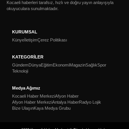
Kocaeli haberleri tarafsız, hızlı ve doğru yayın anlayışıyla
okuyuculara sunulmaktadır.
KURUMSAL
Künye
İletişim
Çerez Politikası
KATEGORİLER
Gündem
Dünya
Eğitim
Ekonomi
Magazin
Sağlık
Spor
Teknoloji
Medya Ağımız
Kocaeli Haber Merkezi
Afyon Haber
Afyon Haber Merkezi
Antalya Haber
Radyo Lojik
Bize Ulaşın
Kaya Medya Grubu