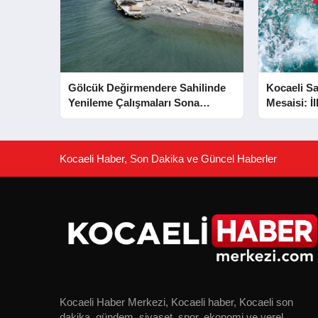
Gölcük Değirmendere Sahilinde
Kocaeli Sa
Yenileme Çalışmaları Sona
Mesaisi: İ
Yaklaştı
Kurtarıldı
Kocaeli Haber, Son Dakika ve Güncel Haberler
Kocaeli Haber Merkezi, Kocaeli haber, Kocaeli son
dakika, gündem, siyaset, spor, ekonomi ve yerel