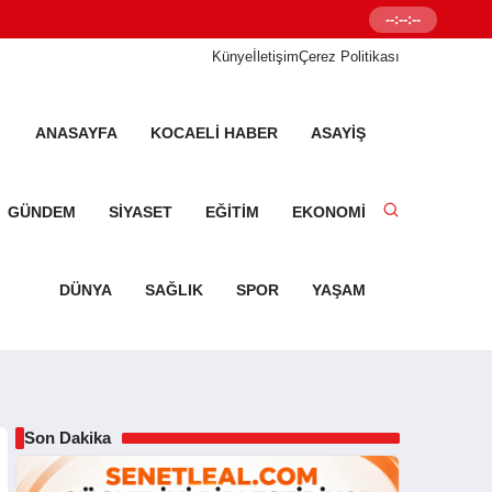
--:--:--
Senetleal.com G
Künye
İletişim
Çerez Politikası
ANASAYFA
KOCAELI HABER
ASAYIŞ
GÜNDEM
SIYASET
EĞITIM
EKONOMI
DÜNYA
SAĞLIK
SPOR
YAŞAM
Son Dakika