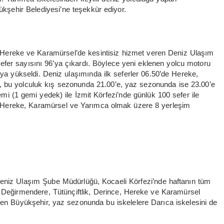
ükşehir Belediyesi’ne teşekkür ediyor.
, Hereke ve Karamürsel’de kesintisiz hizmet veren Deniz Ulaşım
fer sayısını 96’ya çıkardı. Böylece yeni eklenen yolcu motoru
6’ya yükseldi. Deniz ulaşımında ilk seferler 06.50’de Hereke,
, bu yolculuk kış sezonunda 21.00’e, yaz sezonunda ise 23.00’e
i (1 gemi yedek) ile İzmit Körfezi’nde günlük 100 sefer ile
e, Hereke, Karamürsel ve Yarımca olmak üzere 8 yerleşim
eniz Ulaşım Şube Müdürlüğü, Kocaeli Körfezi’nde haftanın tüm
k, Değirmendere, Tütünçiftlik, Derince, Hereke ve Karamürsel
iren Büyükşehir, yaz sezonunda bu iskelelere Darıca iskelesini de