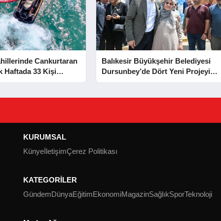
hillerinde Cankurtaran
Balıkesir Büyükşehir Belediyesi
lk Haftada 33 Kişi
Dursunbey’de Dört Yeni Projeyi
Hizmete Açtı
KURUMSAL
Künye
İletişim
Çerez Politikası
KATEGORİLER
Gündem
Dünya
Eğitim
Ekonomi
Magazin
Sağlık
Spor
Teknoloji