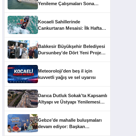
Yenileme Çalışmaları Sona
Yaklaştı
Kocaeli Sahillerinde
Cankurtaran Mesaisi: İlk Haftada
33 Kişi Kurtarıldı
Balıkesir Büyükşehir Belediyesi
Dursunbey’de Dört Yeni Projeyi
Hizmete Açtı
Meteoroloji’den beş il için
kuvvetli yağış ve sel uyarısı
Darıca Dutluk Sokak’ta Kapsamlı
Altyapı ve Üstyapı Yenilemesi
Sürüyor
Gebze’de mahalle buluşmaları
devam ediyor: Başkan
Büyükgöz vatandaşları dinledi