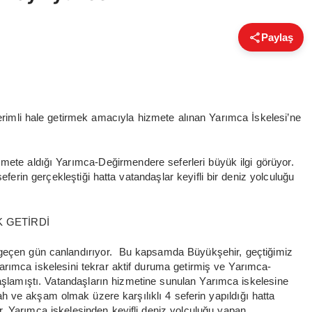
Paylaş
verimli hale getirmek amacıyla hizmete alınan Yarımca İskelesi’ne
zmete aldığı Yarımca-Değirmendere seferleri büyük ilgi görüyor.
ferin gerçekleştiği hatta vatandaşlar keyifli bir deniz yolculuğu
K GETİRDİ
 geçen gün canlandırıyor. Bu kapsamda Büyükşehir, geçtiğimiz
arımca iskelesini tekrar aktif duruma getirmiş ve Yarımca-
başlamıştı. Vatandaşların hizmetine sunulan Yarımca iskelesine
bah ve akşam olmak üzere karşılıklı 4 seferin yapıldığı hatta
. Yarımca iskelesinden keyifli deniz yolculuğu yapan