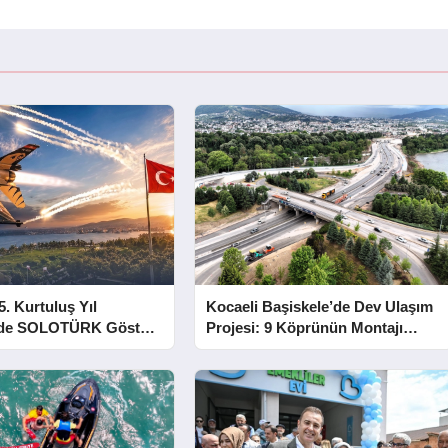
5. Kurtuluş Yıl
Kocaeli Başiskele’de Dev Ulaşım
e SOLOTÜRK Gösteri
Projesi: 9 Köprünün Montajı
Tamamlandı