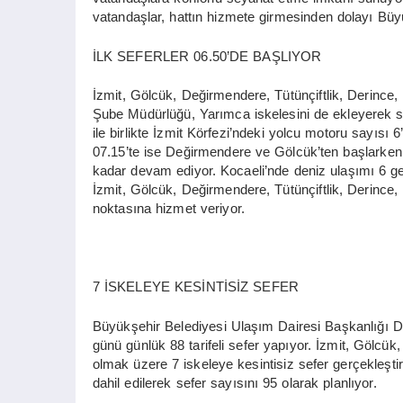
vatandaşlar, hattın hizmete girmesinden dolayı Büy
İLK SEFERLER 06.50’DE BAŞLIYOR
İzmit, Gölcük, Değirmendere, Tütünçiftlik, Derince
Şube Müdürlüğü, Yarımca iskelesini de ekleyerek se
ile birlikte İzmit Körfezi’ndeki yolcu motoru sayısı 
07.15’te ise Değirmendere ve Gölcük’ten başlarken
kadar devam ediyor. Kocaeli’nde deniz ulaşımı 6 gem
İzmit, Gölcük, Değirmendere, Tütünçiftlik, Derinc
noktasına hizmet veriyor.
7 İSKELEYE KESİNTİSİZ SEFER
Büyükşehir Belediyesi Ulaşım Dairesi Başkanlığı D
günü günlük 88 tarifeli sefer yapıyor. İzmit, Gölcü
olmak üzere 7 iskeleye kesintisiz sefer gerçekleşt
dahil edilerek sefer sayısını 95 olarak planlıyor.