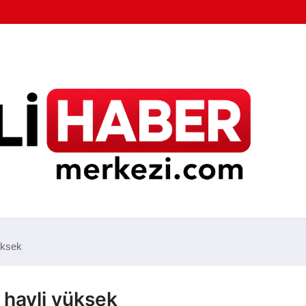
yüksek
r hayli yüksek