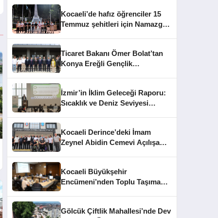
Kocaeli’de hafız öğrenciler 15
Temmuz şehitleri için Namazgâh
Şehitliği’nde buluştu
Ticaret Bakanı Ömer Bolat’tan
Konya Ereğli Gençlik
Kampüsü’ne Ziyaret
İzmir’in İklim Geleceği Raporu:
Sıcaklık ve Deniz Seviyesi
Uyarısı
Kocaeli Derince’deki İmam
Zeynel Abidin Cemevi Açılışa
Hazırlanıyor
Kocaeli Büyükşehir
Encümeni’nden Toplu Taşıma
Cezaları ve İhale Kararları
Gölcük Çiftlik Mahallesi’nde Dev