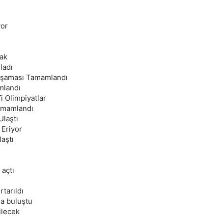
yor
ak
ladı
 Aşaması Tamamlandı
mlandı
i Olimpiyatlar
Tamamlandı
Ulaştı
 Eriyor
aştı
 açtı
tarıldı
la buluştu
ilecek