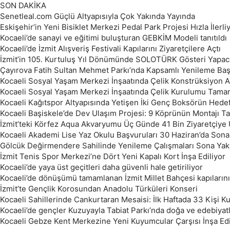
SON DAKİKA
Senetleal.com Güçlü Altyapısıyla Çok Yakında Yayında
Eskişehir’in Yeni Bisiklet Merkezi Pedal Park Projesi Hızla İlerli
Kocaeli’de sanayi ve eğitimi buluşturan GEBKİM Modeli tanıtıldı
Kocaeli’de İzmit Alışveriş Festivali Kapılarını Ziyaretçilere Açtı
İzmit’in 105. Kurtuluş Yıl Dönümünde SOLOTÜRK Gösteri Yapac
Çayırova Fatih Sultan Mehmet Parkı’nda Kapsamlı Yenileme Baş
Kocaeli Sosyal Yaşam Merkezi İnşaatında Çelik Konstrüksiyon
Kocaeli Sosyal Yaşam Merkezi İnşaatında Çelik Kurulumu Tama
Kocaeli Kağıtspor Altyapısında Yetişen İki Genç Boksörün Hedef
Kocaeli Başiskele’de Dev Ulaşım Projesi: 9 Köprünün Montajı 
İzmit’teki Körfez Aqua Akvaryumu Üç Günde 41 Bin Ziyaretçiye 
Kocaeli Akademi Lise Yaz Okulu Başvuruları 30 Haziran’da Sona
Gölcük Değirmendere Sahilinde Yenileme Çalışmaları Sona Yakl
İzmit Tenis Spor Merkezi’ne Dört Yeni Kapalı Kort İnşa Ediliyor
Kocaeli’de yaya üst geçitleri daha güvenli hale getiriliyor
Kocaeli’de dönüşümü tamamlanan İzmit Millet Bahçesi kapılarını
İzmit’te Gençlik Korosundan Anadolu Türküleri Konseri
Kocaeli Sahillerinde Cankurtaran Mesaisi: İlk Haftada 33 Kişi Kur
Kocaeli’de gençler Kuzuyayla Tabiat Parkı’nda doğa ve edebiyat
Kocaeli Gebze Kent Merkezine Yeni Kuyumcular Çarşısı İnşa Ed