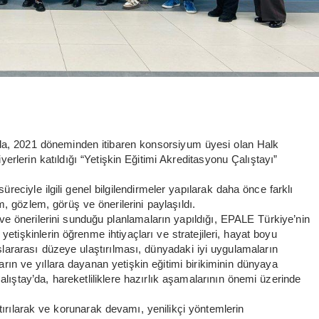
a, 2021 döneminden itibaren konsorsiyum üyesi olan Halk
yerlerin katıldığı “Yetişkin Eğitimi Akreditasyonu Çalıştayı”
süreciyle ilgili genel bilgilendirmeler yapılarak daha önce farklı
im, gözlem, görüş ve önerilerini paylaşıldı.
it ve önerilerini sunduğu planlamaların yapıldığı, EPALE Türkiye’nin
etişkinlerin öğrenme ihtiyaçları ve stratejileri, hayat boyu
slararası düzeye ulaştırılması, dünyadaki iyi uygulamaların
rın ve yıllara dayanan yetişkin eğitimi birikiminin dünyaya
lıştay’da, hareketliliklere hazırlık aşamalarının önemi üzerinde
tırılarak ve korunarak devamı, yenilikçi yöntemlerin