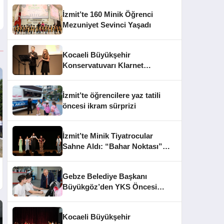
İzmit’te 160 Minik Öğrenci
Mezuniyet Sevinci Yaşadı
Kocaeli Büyükşehir
Konservatuvarı Klarnet
Öğrencilerinden Yıl Sonu
Konseri
İzmit’te öğrencilere yaz tatili
öncesi ikram sürprizi
İzmit’te Minik Tiyatrocular
Sahne Aldı: “Bahar Noktası”
Büyüledi
Gebze Belediye Başkanı
Büyükgöz’den YKS Öncesi
Öğrencilere Moral Ziyareti
Kocaeli Büyükşehir