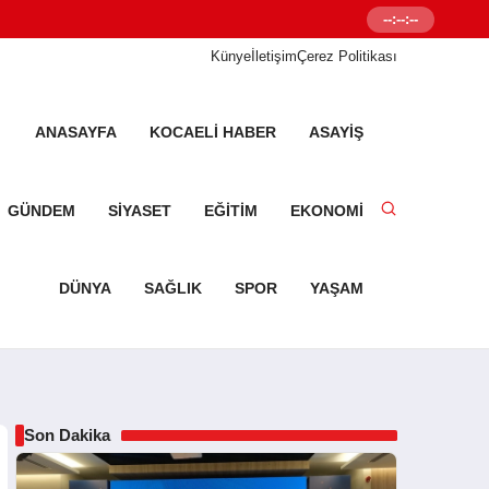
--:--:--
Senetleal.com G
Künye
İletişim
Çerez Politikası
ANASAYFA
KOCAELI HABER
ASAYIŞ
GÜNDEM
SIYASET
EĞITIM
EKONOMI
DÜNYA
SAĞLIK
SPOR
YAŞAM
Son Dakika