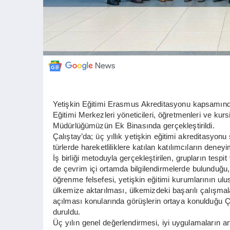
Yetişkin Eğitimi Erasmus Akreditasyonu kapsamınd
Eğitimi Merkezleri yöneticileri, öğretmenleri ve kursi
Müdürlüğümüzün Ek Binasında gerçekleştirildi.
Çalıştay’da; üç yıllık yetişkin eğitimi akreditasyonu 
türlerde hareketliliklere katılan katılımcıların deney
İş birliği metoduyla gerçekleştirilen, grupların tesp
de çevrim içi ortamda bilgilendirmelerde bulunduğu, y
öğrenme felsefesi, yetişkin eğitimi kurumlarının ulu
ülkemize aktarılması, ülkemizdeki başarılı çalışmala
açılması konularında görüşlerin ortaya konulduğu Ça
duruldu.
Üç yılın genel değerlendirmesi, iyi uygulamaların ar