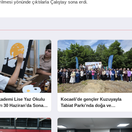
rilmesi yönünde çıktılarla Çalıştay sona erdi.
kademi Lise Yaz Okulu
Kocaeli’de gençler Kuzuyayla
rı 30 Haziran’da Sona
Tabiat Parkı’nda doğa ve
edebiyatla buluştu