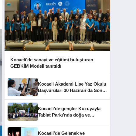
Kocaeli’de sanayi ve eğitimi buluşturan
GEBKİM Modeli tanıtıldı
Kocaeli Akademi Lise Yaz Okulu
Başvuruları 30 Haziran’da Sona
Eriyor
Kocaeli’de gençler Kuzuyayla
Tabiat Parkı’nda doğa ve
edebiyatla buluştu
Kocaeli’de Gelenek ve