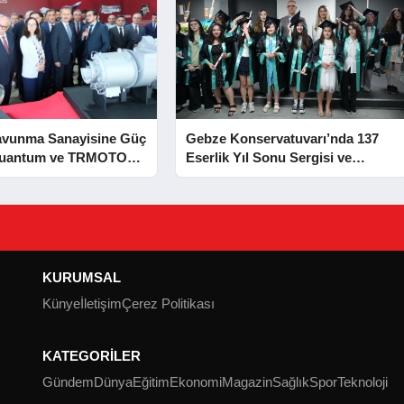
avunma Sanayisine Güç
Gebze Konservatuvarı’nda 137
Kuantum ve TRMOTOR
Eserlik Yıl Sonu Sergisi ve
 Açıldı
Mezuniyet Heyecanı
KURUMSAL
Künye
İletişim
Çerez Politikası
KATEGORİLER
Gündem
Dünya
Eğitim
Ekonomi
Magazin
Sağlık
Spor
Teknoloji