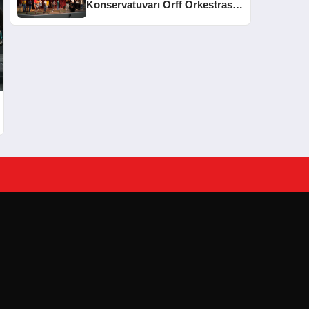
Konservatuvarı Orff Orkestrası
Yıl Sonu Konseri Düzenledi