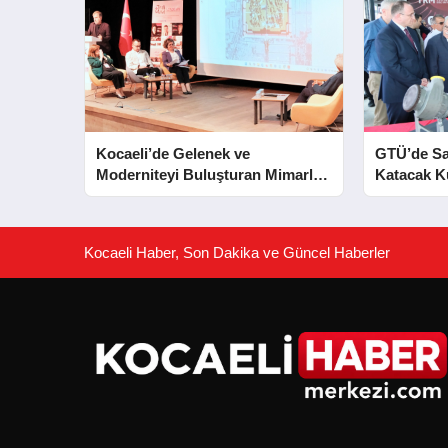
Kocaeli’de Gelenek ve
GTÜ’de S
Moderniteyi Buluşturan Mimarlık
Katacak 
Konferansı
Merkezleri
Kocaeli Haber, Son Dakika ve Güncel Haberler