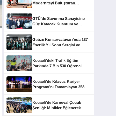
Moderniteyi Buluşturan
Mimarlık Konferansı
GTÜ’de Savunma Sanayisine
Güç Katacak Kuantum ve
TRMOTOR Merkezleri Açıldı
Gebze Konservatuvarı’nda 137
Eserlik Yıl Sonu Sergisi ve
Mezuniyet Heyecanı
Kocaeli’deki Trafik Eğitim
Parkında 7 Bin 530 Öğrenci
Bilinçlendirildi
Kocaeli’de Kılavuz Kariyer
Programı’nı Tamamlayan 358
Gence Sertifika Verildi
Kocaeli’de Karneval Çocuk
Şenliği: Minikler Eğlenerek
Üretiyor