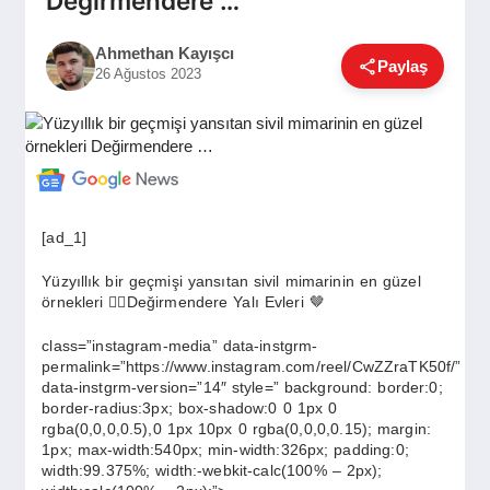
Değirmendere …
GÜNDEM
Ahmethan Kayışcı
Paylaş
26 Ağustos 2023
SIYASET
EĞITIM
[ad_1]
EKONOMI
Yüzyıllık bir geçmişi yansıtan sivil mimarinin en güzel
örnekleri 👉🏻Değirmendere Yalı Evleri 🤎
DÜNYA
class=”instagram-media” data-instgrm-
permalink=”https://www.instagram.com/reel/CwZZraTK50f/”
data-instgrm-version=”14″ style=” background: border:0;
border-radius:3px; box-shadow:0 0 1px 0
SAĞLIK
rgba(0,0,0,0.5),0 1px 10px 0 rgba(0,0,0,0.15); margin:
1px; max-width:540px; min-width:326px; padding:0;
width:99.375%; width:-webkit-calc(100% – 2px);