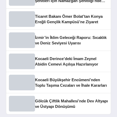
şehitleri için Namazgâh Şehitliği’nde
buluştu
Ticaret Bakanı Ömer Bolat’tan Konya
Ereğli Gençlik Kampüsü’ne Ziyaret
İzmir’in İklim Geleceği Raporu: Sıcaklık
ve Deniz Seviyesi Uyarısı
Kocaeli Derince’deki İmam Zeynel
Abidin Cemevi Açılışa Hazırlanıyor
Kocaeli Büyükşehir Encümeni’nden
Toplu Taşıma Cezaları ve İhale Kararları
Gölcük Çiftlik Mahallesi’nde Dev Altyapı
ve Üstyapı Dönüşümü