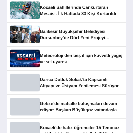
Kocaeli Sahillerinde Cankurtaran
Mesaisi: İlk Haftada 33 Kişi Kurtarıldı
Balıkesir Büyükşehir Belediyesi
Dursunbey’de Dört Yeni Projeyi
Hizmete Açtı
Meteoroloji’den beş il için kuvvetli yağış
ve sel uyarısı
Darıca Dutluk Sokak’ta Kapsamlı
Altyapı ve Üstyapı Yenilemesi Sürüyor
Gebze’de mahalle buluşmaları devam
ediyor: Başkan Büyükgöz vatandaşları
dinledi
Kocaeli’de hafız öğrenciler 15 Temmuz