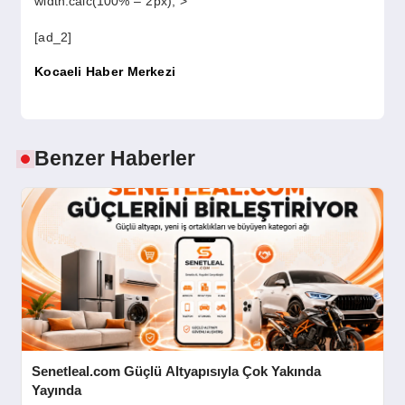
width:calc(100% – 2px);”>
SPOR
[ad_2]
YAŞAM
Kocaeli Haber Merkezi
Benzer Haberler
Senetleal.com Güçlü Altyapısıyla Çok Yakında
Yayında