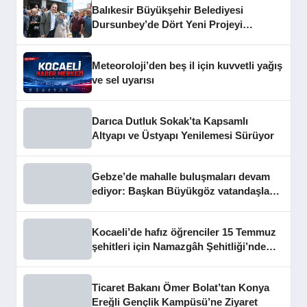
Balıkesir Büyükşehir Belediyesi
Dursunbey’de Dört Yeni Projeyi
Hizmete Açtı
Meteoroloji’den beş il için kuvvetli yağış
ve sel uyarısı
Darıca Dutluk Sokak’ta Kapsamlı
Altyapı ve Üstyapı Yenilemesi Sürüyor
Gebze’de mahalle buluşmaları devam
ediyor: Başkan Büyükgöz vatandaşları
dinledi
Kocaeli’de hafız öğrenciler 15 Temmuz
şehitleri için Namazgâh Şehitliği’nde
buluştu
Ticaret Bakanı Ömer Bolat’tan Konya
Ereğli Gençlik Kampüsü’ne Ziyaret