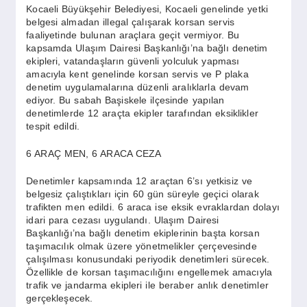
SPOR
Kocaeli Büyükşehir Belediyesi, Kocaeli genelinde yetki
belgesi almadan illegal çalışarak korsan servis
faaliyetinde bulunan araçlara geçit vermiyor. Bu
kapsamda Ulaşım Dairesi Başkanlığı’na bağlı denetim
YAŞAM
ekipleri, vatandaşların güvenli yolculuk yapması
amacıyla kent genelinde korsan servis ve P plaka
denetim uygulamalarına düzenli aralıklarla devam
ediyor. Bu sabah Başiskele ilçesinde yapılan
denetimlerde 12 araçta ekipler tarafından eksiklikler
tespit edildi.
6 ARAÇ MEN, 6 ARACA CEZA
Denetimler kapsamında 12 araçtan 6’sı yetkisiz ve
belgesiz çalıştıkları için 60 gün süreyle geçici olarak
trafikten men edildi. 6 araca ise eksik evraklardan dolayı
idari para cezası uygulandı. Ulaşım Dairesi
Başkanlığı’na bağlı denetim ekiplerinin başta korsan
taşımacılık olmak üzere yönetmelikler çerçevesinde
çalışılması konusundaki periyodik denetimleri sürecek.
Özellikle de korsan taşımacılığını engellemek amacıyla
trafik ve jandarma ekipleri ile beraber anlık denetimler
gerçekleşecek.