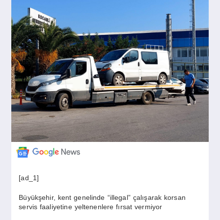
GÜNDEM
SIYASET
EĞITIM
EKONOMI
DÜNYA
[ad_1]
SAĞLIK
Büyükşehir, kent genelinde “illegal” çalışarak korsan
servis faaliyetine yeltenenlere fırsat vermiyor