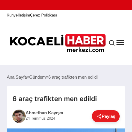
Künye
İletişim
Çerez Politikası
ANASAYFA
Ana Sayfa
Gündem
6 araç trafikten men edildi
KOCAELI HABER
6 araç trafikten men edildi
Ahmethan Kayışcı
Paylaş
ASAYIŞ
24 Temmuz 2024