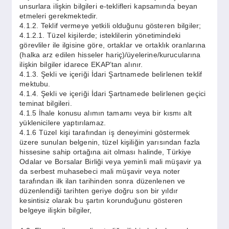
unsurlara ilişkin bilgileri e-teklifleri kapsamında beyan
etmeleri gerekmektedir.
4.1.2. Teklif vermeye yetkili olduğunu gösteren bilgiler;
4.1.2.1. Tüzel kişilerde; isteklilerin yönetimindeki
görevliler ile ilgisine göre, ortaklar ve ortaklık oranlarına
(halka arz edilen hisseler hariç)/üyelerine/kurucularına
ilişkin bilgiler idarece EKAP’tan alınır.
4.1.3. Şekli ve içeriği İdari Şartnamede belirlenen teklif
mektubu.
4.1.4. Şekli ve içeriği İdari Şartnamede belirlenen geçici
teminat bilgileri.
4.1.5 İhale konusu alımın tamamı veya bir kısmı alt
yüklenicilere yaptırılamaz.
4.1.6 Tüzel kişi tarafından iş deneyimini göstermek
üzere sunulan belgenin, tüzel kişiliğin yarısından fazla
hissesine sahip ortağına ait olması halinde, Türkiye
Odalar ve Borsalar Birliği veya yeminli mali müşavir ya
da serbest muhasebeci mali müşavir veya noter
tarafından ilk ilan tarihinden sonra düzenlenen ve
düzenlendiği tarihten geriye doğru son bir yıldır
kesintisiz olarak bu şartın korunduğunu gösteren
belgeye ilişkin bilgiler,