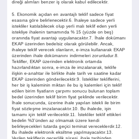
direği alımları benzer iş olarak kabul edilecektir.
5. Ekonomik açıdan en avantajlı teklif sadece fiyat
esasına göre belirlenecektir.6. İhaleye sadece yerli
istekliler katılabilecek olup yerli malı teklif eden yerli
istekliye ihalenin tamamında % 15 (yüzde on beş)
oranında fiyat avantajı uygulanacaktır.7. İhale dokümanı
EKAP üzerinden bedelsiz olarak görülebilir. Ancak,
ihaleye teklif verecek olanların, e-imza kullanarak EKAP
üzerinden ihale dokümanını indirmeleri zorunludur.8.
Teklifler, EKAP üzerinden elektronik ortamda
hazırlandıktan sonra, e-imza ile imzalanarak, teklife
ilişkin e-anahtar ile birlikte ihale tarih ve saatine kadar
EKAP üzerinden gönderilecektir.9. İstekliler tekliflerini,
her bir iş kaleminin miktarı ile bu iş kalemleri için teklif
edilen birim fiyatların çarpımı sonucu bulunan toplam
bedel üzerinden teklif birim fiyat şeklinde verilecektir.
İhale sonucunda, üzerine ihale yapılan istekli ile birim
fiyat sözleşme imzalanacaktır.10. Bu ihalede, işin
tamamı için teklif verilecektir.11. İstekliler teklif ettikleri
bedelin %3’ünden az olmamak üzere kendi
belirleyecekleri tutarda geçici teminat vereceklerdir.12.
Bu ihalede elektronik eksiltme yapılmayacaktır.13.
Verilen tekliflerin geçerlilik süresi, ihale tarihinden