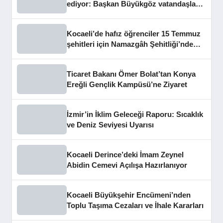
ediyor: Başkan Büyükgöz vatandaşları
dinledi
Kocaeli’de hafız öğrenciler 15 Temmuz
şehitleri için Namazgâh Şehitliği’nde
buluştu
Ticaret Bakanı Ömer Bolat’tan Konya
Ereğli Gençlik Kampüsü’ne Ziyaret
İzmir’in İklim Geleceği Raporu: Sıcaklık
ve Deniz Seviyesi Uyarısı
Kocaeli Derince’deki İmam Zeynel
Abidin Cemevi Açılışa Hazırlanıyor
Kocaeli Büyükşehir Encümeni’nden
Toplu Taşıma Cezaları ve İhale Kararları