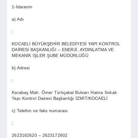
SPOR
1-İdarenin
a) Adı
YAŞAM
:
KOCAELİ BÜYÜKŞEHİR BELEDİYESİ YAPI KONTROL
DAİRESİ BAŞKANLIĞI – ENERJİ, AYDINLATMA VE
MEKANİK İŞLER ŞUBE MÜDÜRLÜĞÜ
b) Adresi
:
Karabaş Mah. Ömer Türkçakal Bulvarı Hatıra Sokak
Yapı Kontrol Dairesi Başkanlığı İZMİT/KOCAELİ
c) Telefon ve faks numarası
:
2623182620 – 2623172602