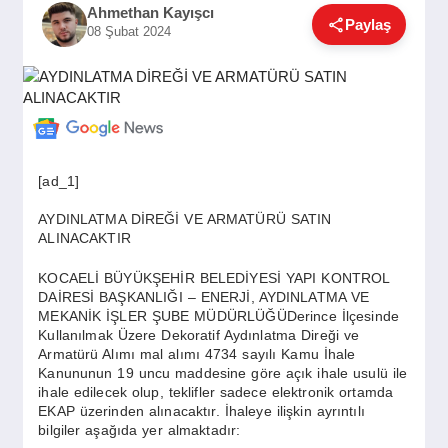
Ahmethan Kayışcı
GÜNDEM
Paylaş
08 Şubat 2024
SIYASET
EĞITIM
[ad_1]
AYDINLATMA DİREĞİ VE ARMATÜRÜ SATIN
EKONOMI
ALINACAKTIR
KOCAELİ BÜYÜKŞEHİR BELEDİYESİ YAPI KONTROL
DAİRESİ BAŞKANLIĞI – ENERJİ, AYDINLATMA VE
DÜNYA
MEKANİK İŞLER ŞUBE MÜDÜRLÜĞÜDerince İlçesinde
Kullanılmak Üzere Dekoratif Aydınlatma Direği ve
Armatürü Alımı mal alımı 4734 sayılı Kamu İhale
Kanununun 19 uncu maddesine göre açık ihale usulü ile
SAĞLIK
ihale edilecek olup, teklifler sadece elektronik ortamda
EKAP üzerinden alınacaktır. İhaleye ilişkin ayrıntılı
bilgiler aşağıda yer almaktadır: