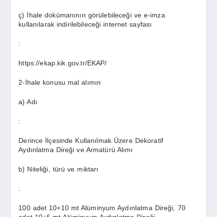
ç) İhale dokümanının görülebileceği ve e-imza
kullanılarak indirilebileceği internet sayfası
:
https://ekap.kik.gov.tr/EKAP/
2-İhale konusu mal alımın
a) Adı
:
Derince İlçesinde Kullanılmak Üzere Dekoratif
Aydınlatma Direği ve Armatürü Alımı
b) Niteliği, türü ve miktarı
:
100 adet 10+10 mt Alüminyum Aydınlatma Direği, 70
adet 10+6 mt Alüminyum Aydınlatma Direği