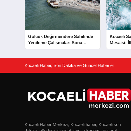
Gölcük Değirmendere Sahilinde
Kocaeli Sa
Yenileme Çalışmaları Sona
Mesaisi: İ
Yaklaştı
Kurtarıldı
Kocaeli Haber, Son Dakika ve Güncel Haberler
Kocaeli Haber Merkezi, Kocaeli haber, Kocaeli son
dakika, gündem, siyaset, spor, ekonomi ve yerel