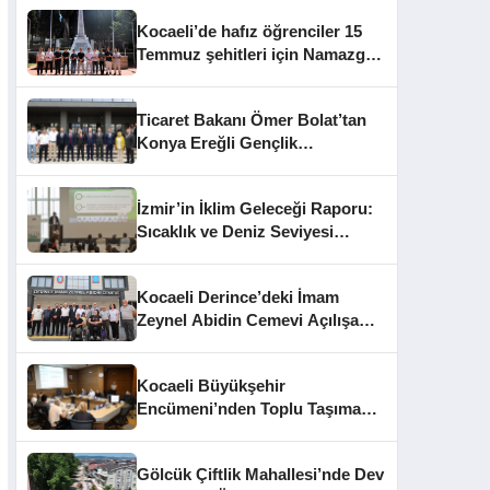
Kocaeli’de hafız öğrenciler 15
Temmuz şehitleri için Namazgâh
Şehitliği’nde buluştu
Ticaret Bakanı Ömer Bolat’tan
Konya Ereğli Gençlik
Kampüsü’ne Ziyaret
İzmir’in İklim Geleceği Raporu:
Sıcaklık ve Deniz Seviyesi
Uyarısı
Kocaeli Derince’deki İmam
Zeynel Abidin Cemevi Açılışa
Hazırlanıyor
Kocaeli Büyükşehir
Encümeni’nden Toplu Taşıma
Cezaları ve İhale Kararları
Gölcük Çiftlik Mahallesi’nde Dev