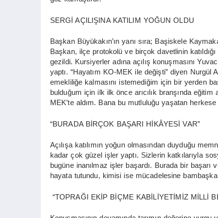
SERGİ AÇILIŞINA KATILIM YOĞUN OLDU
Başkan Büyükakın’ın yanı sıra; Başiskele Kaymakam
Başkan, ilçe protokolü ve birçok davetlinin katıldığ
gezildi. Kursiyerler adına açılış konuşmasını Yuvac
yaptı. “Hayatım KO-MEK ile değişti” diyen Nurgül An
emekliliğe kalmasını istemediğim için bir yerden ba
bulduğum için ilk ilk önce arıcılık branşında eğiti
MEK’te aldım. Bana bu mutluluğu yaşatan herkese 
“BURADA BİRÇOK BAŞARI HİKÂYESİ VAR”
Açılışa katılımın yoğun olmasından duyduğu memnu
kadar çok güzel işler yaptı. Sizlerin katkılarıyla 
bugüne inanılmaz işler başardı. Burada bir başarı v
hayata tutundu, kimisi ise mücadelesine bambaşka b
“TOPRAĞI EKİP BİÇME KABİLİYETİMİZ MİLLİ
Konuşmasının devamında tarımın değerine vurgu y