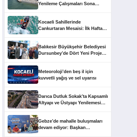
Yenileme Çalışmaları Sona
Yaklaştı
Kocaeli Sahillerinde
Cankurtaran Mesaisi: İlk Haftada
33 Kişi Kurtarıldı
Balıkesir Büyükşehir Belediyesi
Dursunbey’de Dört Yeni Projeyi
Hizmete Açtı
Meteoroloji’den beş il için
kuvvetli yağış ve sel uyarısı
Darıca Dutluk Sokak’ta Kapsamlı
Altyapı ve Üstyapı Yenilemesi
Sürüyor
Gebze’de mahalle buluşmaları
devam ediyor: Başkan
Büyükgöz vatandaşları dinledi