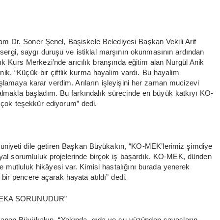
 Dr. Soner Şenel, Başiskele Belediyesi Başkan Vekili Arif
ı sergi, saygı duruşu ve istiklal marşının okunmasının ardından
ık Kurs Merkezi’nde arıcılık branşında eğitim alan Nurgül Anik
ik, “Küçük bir çiftlik kurma hayalim vardı. Bu hayalim
şlamaya karar verdim. Arıların işleyişini her zaman mucizevi
m almakla başladım. Bu farkındalık sürecinde en büyük katkıyı KO-
çok teşekkür ediyorum” dedi.
niyeti dile getiren Başkan Büyükakın, “KO-MEK’lerimiz şimdiye
sosyal sorumluluk projelerinde birçok iş başardık. KO-MEK, dünden
e mutluluk hikâyesi var. Kimisi hastalığını burada yenerek
ir pencere açarak hayata atıldı” dedi.
 BEKA SORUNUDUR”
apan Büyükakın, “Yakında, gıda ve su yüzünden savaşların