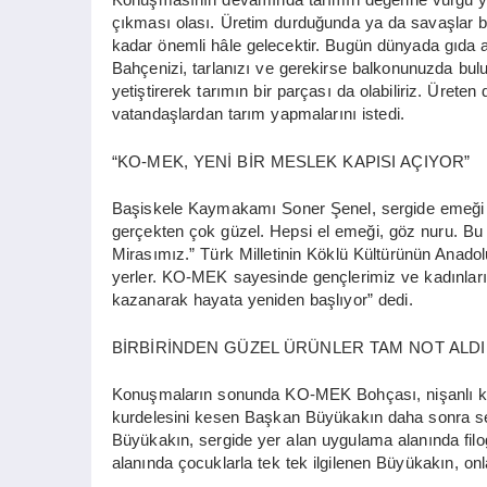
çıkması olası. Üretim durduğunda ya da savaşlar baş
kadar önemli hâle gelecektir. Bugün dünyada gıda ar
Bahçenizi, tarlanızı ve gerekirse balkonunuzda bul
yetiştirerek tarımın bir parçası da olabiliriz. Üreten
vatandaşlardan tarım yapmalarını istedi.
“KO-MEK, YENİ BİR MESLEK KAPISI AÇIYOR”
Başiskele Kaymakamı Soner Şenel, sergide emeği ge
gerçekten çok güzel. Hepsi el emeği, göz nuru. Bu
Mirasımız.” Türk Milletinin Köklü Kültürünün Anadol
yerler. KO-MEK sayesinde gençlerimiz ve kadınlar
kazanarak hayata yeniden başlıyor” dedi.
BİRBİRİNDEN GÜZEL ÜRÜNLER TAM NOT ALDI
Konuşmaların sonunda KO-MEK Bohçası, nişanlı kursi
kurdelesini kesen Başkan Büyükakın daha sonra ser
Büyükakın, sergide yer alan uygulama alanında filogr
alanında çocuklarla tek tek ilgilenen Büyükakın, onlar