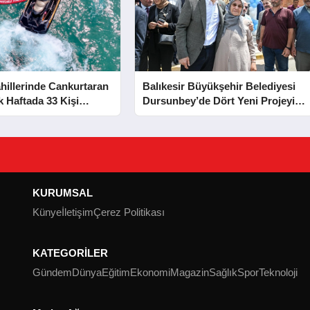
hillerinde Cankurtaran
Balıkesir Büyükşehir Belediyesi
lk Haftada 33 Kişi
Dursunbey’de Dört Yeni Projeyi
Hizmete Açtı
KURUMSAL
Künye
İletişim
Çerez Politikası
KATEGORİLER
Gündem
Dünya
Eğitim
Ekonomi
Magazin
Sağlık
Spor
Teknoloji