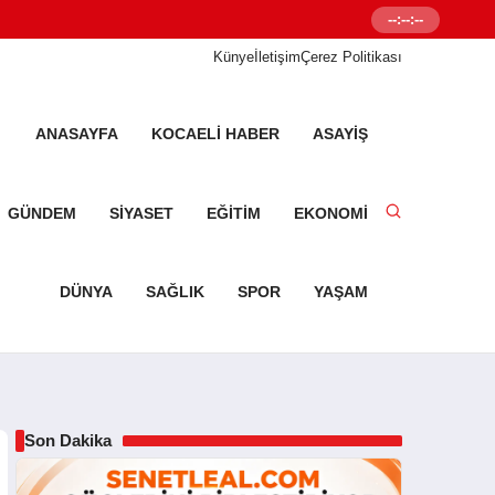
--:--:--
Senetleal.com G
Künye
İletişim
Çerez Politikası
ANASAYFA
KOCAELI HABER
ASAYIŞ
GÜNDEM
SIYASET
EĞITIM
EKONOMI
DÜNYA
SAĞLIK
SPOR
YAŞAM
Son Dakika