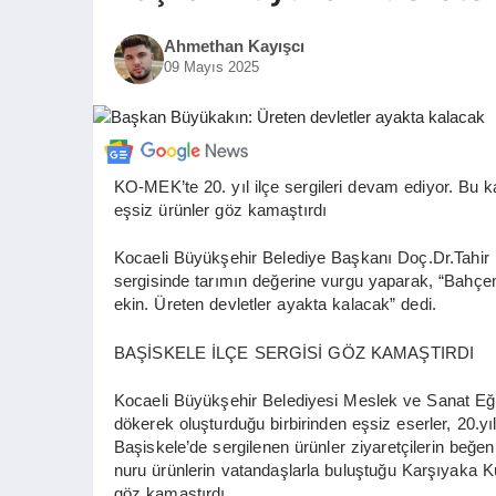
Ahmethan Kayışcı
09 Mayıs 2025
KO-MEK’te 20. yıl ilçe sergileri devam ediyor. Bu
eşsiz ürünler göz kamaştırdı
Kocaeli Büyükşehir Belediye Başkanı Doç.Dr.Tahir B
sergisinde tarımın değerine vurgu yaparak, “Bahçe
ekin. Üreten devletler ayakta kalacak” dedi.
BAŞİSKELE İLÇE SERGİSİ GÖZ KAMAŞTIRDI
Kocaeli Büyükşehir Belediyesi Meslek ve Sanat Eği
dökerek oluşturduğu birbirinden eşsiz eserler, 20.yı
Başiskele’de sergilenen ürünler ziyaretçilerin beğeni
nuru ürünlerin vatandaşlarla buluştuğu Karşıyaka Kü
göz kamaştırdı.