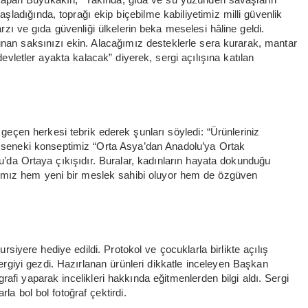
ladığında, toprağı ekip biçebilme kabiliyetimiz milli güvenlik
zı ve gıda güvenliği ülkelerin beka meselesi hâline geldi.
unan saksınızı ekin. Alacağımız desteklerle sera kurarak, mantar
 devletler ayakta kalacak” diyerek, sergi açılışına katılan
çen herkesi tebrik ederek şunları söyledi: “Ürünleriniz
 seneki konseptimiz “Orta Asya’dan Anadolu’ya Ortak
u’da Ortaya çıkışıdır. Buralar, kadınların hayata dokunduğu
ımız hem yeni bir meslek sahibi oluyor hem de özgüven
yere hediye edildi. Protokol ve çocuklarla birlikte açılış
giyi gezdi. Hazırlanan ürünleri dikkatle inceleyen Başkan
afi yaparak incelikleri hakkında eğitmenlerden bilgi aldı. Sergi
la bol bol fotoğraf çektirdi.