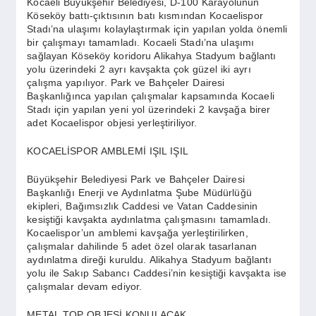
Kocaeli Büyükşehir Belediyesi, D-100 Karayolunun
SPOR
Köseköy battı-çıktısının batı kısmından Kocaelispor
Stadı’na ulaşımı kolaylaştırmak için yapılan yolda önemli
bir çalışmayı tamamladı. Kocaeli Stadı’na ulaşımı
YAŞAM
sağlayan Köseköy koridoru Alikahya Stadyum bağlantı
yolu üzerindeki 2 ayrı kavşakta çok güzel iki ayrı
çalışma yapılıyor. Park ve Bahçeler Dairesi
Başkanlığınca yapılan çalışmalar kapsamında Kocaeli
Stadı için yapılan yeni yol üzerindeki 2 kavşağa birer
adet Kocaelispor objesi yerleştiriliyor.
KOCAELİSPOR AMBLEMİ IŞIL IŞIL
Büyükşehir Belediyesi Park ve Bahçeler Dairesi
Başkanlığı Enerji ve Aydınlatma Şube Müdürlüğü
ekipleri, Bağımsızlık Caddesi ve Vatan Caddesinin
kesiştiği kavşakta aydınlatma çalışmasını tamamladı.
Kocaelispor’un amblemi kavşağa yerleştirilirken,
çalışmalar dahilinde 5 adet özel olarak tasarlanan
aydınlatma direği kuruldu. Alikahya Stadyum bağlantı
yolu ile Sakıp Sabancı Caddesi’nin kesiştiği kavşakta ise
çalışmalar devam ediyor.
METAL TOP OBJESİ KONULACAK