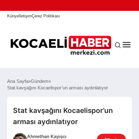
Künye
İletişim
Çerez Politikası
ANASAYFA
Ana Sayfa
Gündem
Stat kavşağını Kocaelispor’un arması aydınlatıyor
KOCAELI HABER
Stat kavşağını Kocaelispor’un
arması aydınlatıyor
ASAYIŞ
Ahmethan Kayışcı