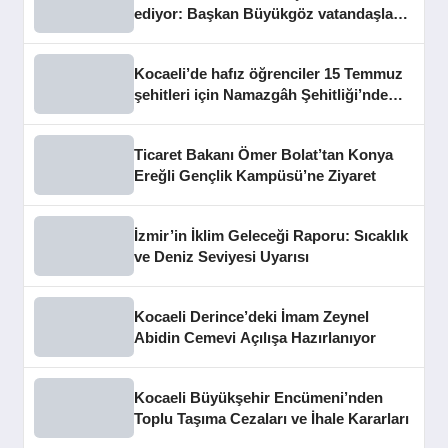
ediyor: Başkan Büyükgöz vatandaşları
dinledi
Kocaeli’de hafız öğrenciler 15 Temmuz
şehitleri için Namazgâh Şehitliği’nde
buluştu
Ticaret Bakanı Ömer Bolat’tan Konya
Ereğli Gençlik Kampüsü’ne Ziyaret
İzmir’in İklim Geleceği Raporu: Sıcaklık
ve Deniz Seviyesi Uyarısı
Kocaeli Derince’deki İmam Zeynel
Abidin Cemevi Açılışa Hazırlanıyor
Kocaeli Büyükşehir Encümeni’nden
Toplu Taşıma Cezaları ve İhale Kararları