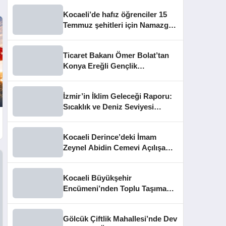
Kocaeli’de hafız öğrenciler 15
Temmuz şehitleri için Namazgâh
Şehitliği’nde buluştu
Ticaret Bakanı Ömer Bolat’tan
Konya Ereğli Gençlik
Kampüsü’ne Ziyaret
İzmir’in İklim Geleceği Raporu:
Sıcaklık ve Deniz Seviyesi
Uyarısı
Kocaeli Derince’deki İmam
Zeynel Abidin Cemevi Açılışa
Hazırlanıyor
Kocaeli Büyükşehir
Encümeni’nden Toplu Taşıma
Cezaları ve İhale Kararları
Gölcük Çiftlik Mahallesi’nde Dev