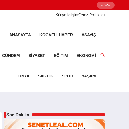
--:--:--
Senetleal.com G
Künye
İletişim
Çerez Politikası
ANASAYFA
KOCAELI HABER
ASAYIŞ
GÜNDEM
SIYASET
EĞITIM
EKONOMI
DÜNYA
SAĞLIK
SPOR
YAŞAM
Son Dakika