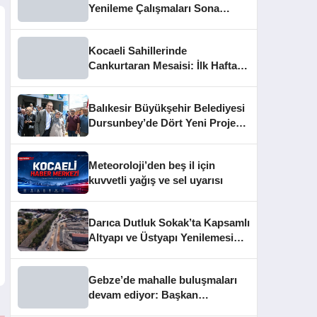
Yenileme Çalışmaları Sona
Yaklaştı
Kocaeli Sahillerinde
Cankurtaran Mesaisi: İlk Haftada
33 Kişi Kurtarıldı
Balıkesir Büyükşehir Belediyesi
Dursunbey’de Dört Yeni Projeyi
Hizmete Açtı
Meteoroloji’den beş il için
kuvvetli yağış ve sel uyarısı
Darıca Dutluk Sokak’ta Kapsamlı
Altyapı ve Üstyapı Yenilemesi
Sürüyor
Gebze’de mahalle buluşmaları
devam ediyor: Başkan
Büyükgöz vatandaşları dinledi