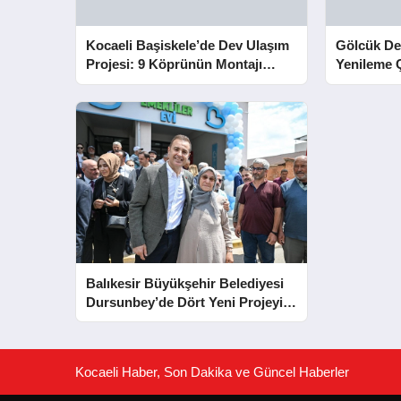
Kocaeli Başiskele’de Dev Ulaşım
Gölcük De
Projesi: 9 Köprünün Montajı
Yenileme 
Tamamlandı
Yaklaştı
Balıkesir Büyükşehir Belediyesi
Dursunbey’de Dört Yeni Projeyi
Hizmete Açtı
Kocaeli Haber, Son Dakika ve Güncel Haberler