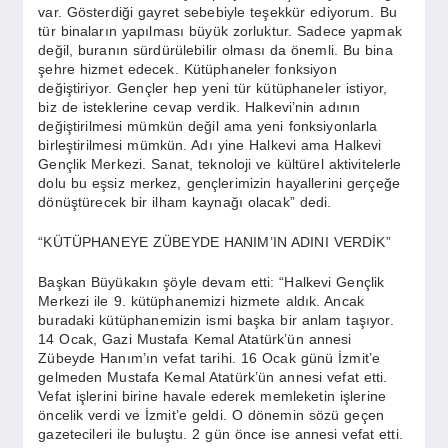
var. Gösterdiği gayret sebebiyle teşekkür ediyorum. Bu
tür binaların yapılması büyük zorluktur. Sadece yapmak
değil, buranın sürdürülebilir olması da önemli. Bu bina
şehre hizmet edecek. Kütüphaneler fonksiyon
değiştiriyor. Gençler hep yeni tür kütüphaneler istiyor,
biz de isteklerine cevap verdik. Halkevi’nin adının
değiştirilmesi mümkün değil ama yeni fonksiyonlarla
birleştirilmesi mümkün. Adı yine Halkevi ama Halkevi
Gençlik Merkezi. Sanat, teknoloji ve kültürel aktivitelerle
dolu bu eşsiz merkez, gençlerimizin hayallerini gerçeğe
dönüştürecek bir ilham kaynağı olacak” dedi.
“KÜTÜPHANEYE ZÜBEYDE HANIM’IN ADINI VERDİK”
Başkan Büyükakın şöyle devam etti: “Halkevi Gençlik
Merkezi ile 9. kütüphanemizi hizmete aldık. Ancak
buradaki kütüphanemizin ismi başka bir anlam taşıyor.
14 Ocak, Gazi Mustafa Kemal Atatürk’ün annesi
Zübeyde Hanım’ın vefat tarihi. 16 Ocak günü İzmit’e
gelmeden Mustafa Kemal Atatürk’ün annesi vefat etti.
Vefat işlerini birine havale ederek memleketin işlerine
öncelik verdi ve İzmit’e geldi. O dönemin sözü geçen
gazetecileri ile buluştu. 2 gün önce ise annesi vefat etti.