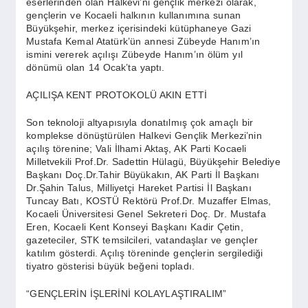
eserlerinden olan Halkevi’ni gençlik merkezi olarak,
SPOR
gençlerin ve Kocaeli halkının kullanımına sunan
Büyükşehir, merkez içerisindeki kütüphaneye Gazi
Mustafa Kemal Atatürk’ün annesi Zübeyde Hanım’ın
YAŞAM
ismini vererek açılışı Zübeyde Hanım’ın ölüm yıl
dönümü olan 14 Ocak’ta yaptı.
AÇILIŞA KENT PROTOKOLÜ AKIN ETTİ
Son teknoloji altyapısıyla donatılmış çok amaçlı bir
komplekse dönüştürülen Halkevi Gençlik Merkezi’nin
açılış törenine; Vali İlhami Aktaş, AK Parti Kocaeli
Milletvekili Prof.Dr. Sadettin Hülagü, Büyükşehir Belediye
Başkanı Doç.Dr.Tahir Büyükakın, AK Parti İl Başkanı
Dr.Şahin Talus, Milliyetçi Hareket Partisi İl Başkanı
Tuncay Batı, KOSTÜ Rektörü Prof.Dr. Muzaffer Elmas,
Kocaeli Üniversitesi Genel Sekreteri Doç. Dr. Mustafa
Eren, Kocaeli Kent Konseyi Başkanı Kadir Çetin,
gazeteciler, STK temsilcileri, vatandaşlar ve gençler
katılım gösterdi. Açılış töreninde gençlerin sergilediği
tiyatro gösterisi büyük beğeni topladı.
“GENÇLERİN İŞLERİNİ KOLAYLAŞTIRALIM”