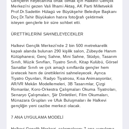
Gençlerin heyecanına ortak olmak için Halkevi Gençlik
Merkezi’ni gezen Vali İlhami Aktaş, AK Parti Milletvekili
Prof.Dr.Sadettin Hülagü ve Büyükşehir Belediye Başkanı
Doç.Dr.Tahir Büyükakın hatıra fotoğrafı çektirmek
isteyen gençlerle bir süre sohbet etti.
ÜRETTİKLERİNİ SAHNELEYECEKLER
Halkevi Gençlik Merkezi’nde 2 bin 500 metrekarelik
kapalı alanda bulunan 290 kişilik salon, Zübeyde Hanım
Kütüphanesi, Genç Sahne, Mini Sahne, Stüdyo, Tasarım
Sınıfı, Müzik Sınıfları, Tiyatro Sınıfı, Kitap Kulübü, Görsel
Sanatlar Sınıfı ve çok amaçlı sınıflarda gençler hem
üretecek hem de ürettiklerini sahneleyecek. Ayrıca
Tiyatro Oyunları, Radyo Tiyatrosu, Kısa Animasyonlar,
AR/VR Mekân Modellemeleri, 3B Tasarımlar, Çizgi
Romanlar, Koro-Orkestra Çalışmaları Okuma Tiyatroları,
Senaryo Çalışmaları, Şiir Dinletileri, Film Okumaları,
Münazara Grupları ve Ufuk Buluşmaları ile Halkevi
gençliğin yeni cazibe merkezi olacak.
7 ANA UYGULAMA MODELİ
Halkevi Gençlik Merkezi, çalışmalarını 7 ana uygulama