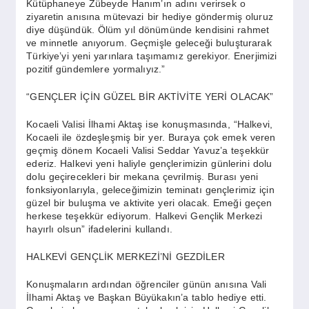
Kütüphaneye Zübeyde Hanım’ın adını verirsek o
ziyaretin anısına mütevazi bir hediye göndermiş oluruz
diye düşündük. Ölüm yıl dönümünde kendisini rahmet
ve minnetle anıyorum. Geçmişle geleceği buluşturarak
Türkiye’yi yeni yarınlara taşımamız gerekiyor. Enerjimizi
pozitif gündemlere yormalıyız.”
“GENÇLER İÇİN GÜZEL BİR AKTİVİTE YERİ OLACAK”
Kocaeli Valisi İlhami Aktaş ise konuşmasında, “Halkevi,
Kocaeli ile özdeşleşmiş bir yer. Buraya çok emek veren
geçmiş dönem Kocaeli Valisi Seddar Yavuz’a teşekkür
ederiz. Halkevi yeni haliyle gençlerimizin günlerini dolu
dolu geçirecekleri bir mekana çevrilmiş. Burası yeni
fonksiyonlarıyla, geleceğimizin teminatı gençlerimiz için
güzel bir buluşma ve aktivite yeri olacak. Emeği geçen
herkese teşekkür ediyorum. Halkevi Gençlik Merkezi
hayırlı olsun” ifadelerini kullandı.
HALKEVİ GENÇLİK MERKEZİ’Nİ GEZDİLER
Konuşmaların ardından öğrenciler günün anısına Vali
İlhami Aktaş ve Başkan Büyükakın’a tablo hediye etti.