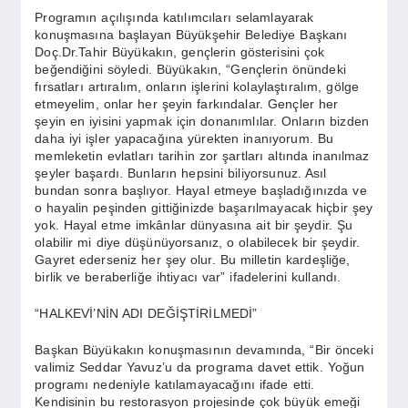
Programın açılışında katılımcıları selamlayarak
konuşmasına başlayan Büyükşehir Belediye Başkanı
Doç.Dr.Tahir Büyükakın, gençlerin gösterisini çok
beğendiğini söyledi. Büyükakın, “Gençlerin önündeki
fırsatları artıralım, onların işlerini kolaylaştıralım, gölge
etmeyelim, onlar her şeyin farkındalar. Gençler her
şeyin en iyisini yapmak için donanımlılar. Onların bizden
daha iyi işler yapacağına yürekten inanıyorum. Bu
memleketin evlatları tarihin zor şartları altında inanılmaz
şeyler başardı. Bunların hepsini biliyorsunuz. Asıl
bundan sonra başlıyor. Hayal etmeye başladığınızda ve
o hayalin peşinden gittiğinizde başarılmayacak hiçbir şey
yok. Hayal etme imkânlar dünyasına ait bir şeydir. Şu
olabilir mi diye düşünüyorsanız, o olabilecek bir şeydir.
Gayret ederseniz her şey olur. Bu milletin kardeşliğe,
birlik ve beraberliğe ihtiyacı var” ifadelerini kullandı.
“HALKEVİ’NİN ADI DEĞİŞTİRİLMEDİ”
Başkan Büyükakın konuşmasının devamında, “Bir önceki
valimiz Seddar Yavuz’u da programa davet ettik. Yoğun
programı nedeniyle katılamayacağını ifade etti.
Kendisinin bu restorasyon projesinde çok büyük emeği