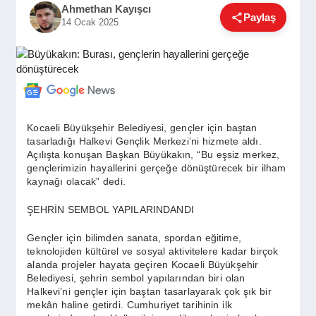
Ahmethan Kayışcı
GÜNDEM
Paylaş
14 Ocak 2025
SIYASET
EĞITIM
Kocaeli Büyükşehir Belediyesi, gençler için baştan
tasarladığı Halkevi Gençlik Merkezi’ni hizmete aldı.
Açılışta konuşan Başkan Büyükakın, “Bu eşsiz merkez,
EKONOMI
gençlerimizin hayallerini gerçeğe dönüştürecek bir ilham
kaynağı olacak” dedi.
ŞEHRİN SEMBOL YAPILARINDANDI
DÜNYA
Gençler için bilimden sanata, spordan eğitime,
teknolojiden kültürel ve sosyal aktivitelere kadar birçok
alanda projeler hayata geçiren Kocaeli Büyükşehir
SAĞLIK
Belediyesi, şehrin sembol yapılarından biri olan
Halkevi’ni gençler için baştan tasarlayarak çok şık bir
mekân haline getirdi. Cumhuriyet tarihinin ilk