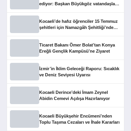
ediyor: Başkan Büyükgöz vatandaşları
dinledi
Kocaeli’de hafız öğrenciler 15 Temmuz
şehitleri için Namazgâh Şehitliği’nde
buluştu
Ticaret Bakanı Ömer Bolat’tan Konya
Ereğli Gençlik Kampüsü’ne Ziyaret
İzmir’in İklim Geleceği Raporu: Sıcaklık
ve Deniz Seviyesi Uyarısı
Kocaeli Derince’deki İmam Zeynel
Abidin Cemevi Açılışa Hazırlanıyor
Kocaeli Büyükşehir Encümeni’nden
Toplu Taşıma Cezaları ve İhale Kararları