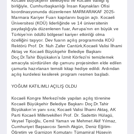
Kocaeli Büyükşehir Belediyesi ve Kocaeli Valiliği iş
SPOR
birliğiyle, Cumhurbaşkanlığı İnsan Kaynakları Ofisi
koordinasyonunda düzenlenen MARMARAKAF 2025-
Marmara Kariyer Fuarı kapılarını bugün açtı. Kocaeli
YAŞAM
Üniversitesi (KOÜ) liderliğinde ve 14 üniversitenin
paydaşlığıyla düzenlenen fuar, Avrupa’nın en büyük ve
Türkiye’nin ödüllü bölgesel kariyer etkinliği olma
özelliğini taşıyor. Dev fuarın açılış programında KOÜ
Rektörü Prof. Dr. Nuh Zafer Cantürk,Kocaeli Valisi İlhami
Aktaş ve Kocaeli Büyükşehir Belediye Başkanı
Doç.Dr.Tahir Büyükakın’a İzmit Körfezi’ni temizlemek
amacıyla sürdürülen dip çamuru projesinden elde edilen
çamurla hazırlanan temsili kitap hediye edildi. Ardından
açılış kurdelesi kesilerek program resmen başladı.
YOĞUM KATILIMLI AÇILIŞ OLDU
Kocaeli Kongre Merkezi’nde yapılan açılış törenine
Kocaeli Büyükşehir Belediye Başkanı Doç.Dr.Tahir
Büyükakın’ın yanı sıra; Kocaeli Valisi İlhami Aktaş, AK
Parti Kocaeli Milletvekilleri Prof. Dr. Sadettin Hülagü,
Veysel Tipioğlu, Cemil Yaman ve Mehmet Akif Yılmaz,
Cumhuriyet Başsavcısı Semih Akgün, Deniz Eğitim-
Öğretim ve Garnizon Komutanı Tümamiral Hüseyin