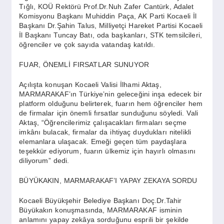
Tığlı, KOÜ Rektörü Prof.Dr.Nuh Zafer Cantürk, Adalet
Komisyonu Başkanı Muhiddin Paça, AK Parti Kocaeli İl
Başkanı Dr.Şahin Talus, Milliyetçi Hareket Partisi Kocaeli
İl Başkanı Tuncay Batı, oda başkanları, STK temsilcileri,
öğrenciler ve çok sayıda vatandaş katıldı.
FUAR, ÖNEMLİ FIRSATLAR SUNUYOR
Açılışta konuşan Kocaeli Valisi İlhami Aktaş,
MARMARAKAF’ın Türkiye’nin geleceğini inşa edecek bir
platform olduğunu belirterek, fuarın hem öğrenciler hem
de firmalar için önemli fırsatlar sunduğunu söyledi. Vali
Aktaş, “Öğrencilerimiz çalışacakları firmaları seçme
imkânı bulacak, firmalar da ihtiyaç duydukları nitelikli
elemanlara ulaşacak. Emeği geçen tüm paydaşlara
teşekkür ediyorum, fuarın ülkemiz için hayırlı olmasını
diliyorum” dedi.
BÜYÜKAKIN, MARMARAKAF’I YAPAY ZEKAYA SORDU
Kocaeli Büyükşehir Belediye Başkanı Doç.Dr.Tahir
Büyükakın konuşmasında, MARMARAKAF isminin
anlamını yapay zekâya sorduğunu esprili bir şekilde