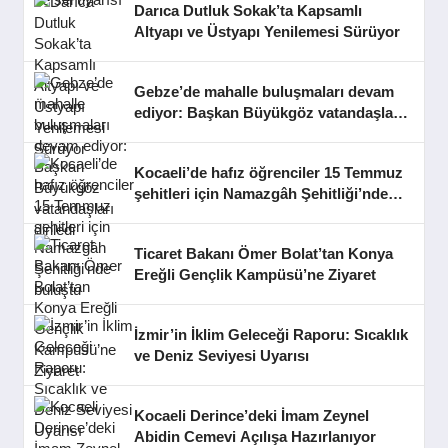
Darıca Dutluk Sokak’ta Kapsamlı
Altyapı ve Üstyapı Yenilemesi Sürüyor
Gebze’de mahalle buluşmaları devam
ediyor: Başkan Büyükgöz vatandaşları
dinledi
Kocaeli’de hafız öğrenciler 15 Temmuz
şehitleri için Namazgâh Şehitliği’nde
buluştu
Ticaret Bakanı Ömer Bolat’tan Konya
Ereğli Gençlik Kampüsü’ne Ziyaret
İzmir’in İklim Geleceği Raporu: Sıcaklık
ve Deniz Seviyesi Uyarısı
Kocaeli Derince’deki İmam Zeynel
Abidin Cemevi Açılışa Hazırlanıyor