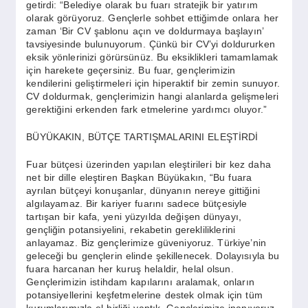
getirdi: “Belediye olarak bu fuarı stratejik bir yatırım
olarak görüyoruz. Gençlerle sohbet ettiğimde onlara her
zaman ‘Bir CV şablonu açın ve doldurmaya başlayın’
tavsiyesinde bulunuyorum. Çünkü bir CV’yi doldururken
eksik yönlerinizi görürsünüz. Bu eksiklikleri tamamlamak
için harekete geçersiniz. Bu fuar, gençlerimizin
kendilerini geliştirmeleri için hiperaktif bir zemin sunuyor.
CV doldurmak, gençlerimizin hangi alanlarda gelişmeleri
gerektiğini erkenden fark etmelerine yardımcı oluyor.”
BÜYÜKAKIN, BÜTÇE TARTIŞMALARINI ELEŞTİRDİ
Fuar bütçesi üzerinden yapılan eleştirileri bir kez daha
net bir dille eleştiren Başkan Büyükakın, “Bu fuara
ayrılan bütçeyi konuşanlar, dünyanın nereye gittiğini
algılayamaz. Bir kariyer fuarını sadece bütçesiyle
tartışan bir kafa, yeni yüzyılda değişen dünyayı,
gençliğin potansiyelini, rekabetin gerekliliklerini
anlayamaz. Biz gençlerimize güveniyoruz. Türkiye’nin
geleceği bu gençlerin elinde şekillenecek. Dolayısıyla bu
fuara harcanan her kuruş helaldir, helal olsun.
Gençlerimizin istihdam kapılarını aralamak, onların
potansiyellerini keşfetmelerine destek olmak için tüm
kurumlarımızla el birliği yaptık. Gençlerimize inanıyoruz,