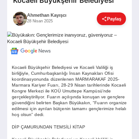
Kocaeli Büyükşehir Belediyesi
GÜNDEM
Ahmethan Kayışcı
Paylaş
28 Nisan 2025
SIYASET
EĞITIM
Kocaeli Büyükşehir Belediyesi ve Kocaeli Valiliği iş
birliğiyle, Cumhurbaşkanlığı İnsan Kaynakları Ofisi
EKONOMI
koordinasyonunda düzenlenen MARMARAKAF 2025-
Marmara Kariyer Fuarı, 28-29 Nisan tarihlerinde Kocaeli
Kongre Merkezi ile KOÜ Umuttepe Kampüsü’nde
DÜNYA
gerçekleştiriliyor. Fuarın açılışında konuşan ve gençlere
güvendiğini belirten Başkan Büyükakın, “Fuarın organize
edilmesi için ayrılan bütçenin tamamı gençlerimize helalı
hoş olsun” dedi.
SAĞLIK
DİP ÇAMURUNDAN TEMSİLİ KİTAP