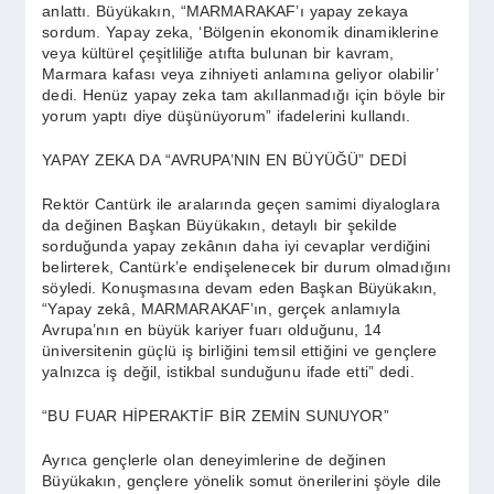
anlattı. Büyükakın, “MARMARAKAF’ı yapay zekaya
sordum. Yapay zeka, ‘Bölgenin ekonomik dinamiklerine
veya kültürel çeşitliliğe atıfta bulunan bir kavram,
Marmara kafası veya zihniyeti anlamına geliyor olabilir’
dedi. Henüz yapay zeka tam akıllanmadığı için böyle bir
yorum yaptı diye düşünüyorum” ifadelerini kullandı.
YAPAY ZEKA DA “AVRUPA’NIN EN BÜYÜĞÜ” DEDİ
Rektör Cantürk ile aralarında geçen samimi diyaloglara
da değinen Başkan Büyükakın, detaylı bir şekilde
sorduğunda yapay zekânın daha iyi cevaplar verdiğini
belirterek, Cantürk’e endişelenecek bir durum olmadığını
söyledi. Konuşmasına devam eden Başkan Büyükakın,
“Yapay zekâ, MARMARAKAF’ın, gerçek anlamıyla
Avrupa’nın en büyük kariyer fuarı olduğunu, 14
üniversitenin güçlü iş birliğini temsil ettiğini ve gençlere
yalnızca iş değil, istikbal sunduğunu ifade etti” dedi.
“BU FUAR HİPERAKTİF BİR ZEMİN SUNUYOR”
Ayrıca gençlerle olan deneyimlerine de değinen
Büyükakın, gençlere yönelik somut önerilerini şöyle dile