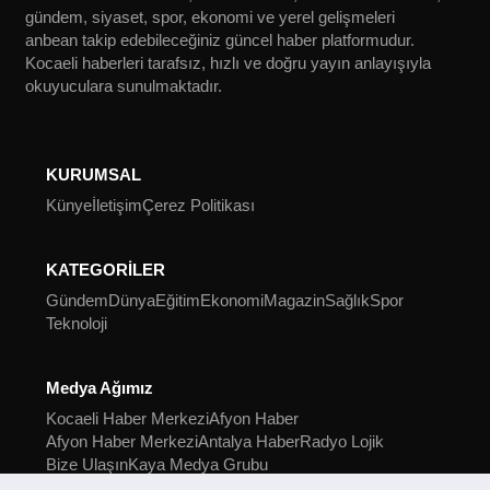
gündem, siyaset, spor, ekonomi ve yerel gelişmeleri
anbean takip edebileceğiniz güncel haber platformudur.
Kocaeli haberleri tarafsız, hızlı ve doğru yayın anlayışıyla
okuyuculara sunulmaktadır.
KURUMSAL
Künye
İletişim
Çerez Politikası
KATEGORİLER
Gündem
Dünya
Eğitim
Ekonomi
Magazin
Sağlık
Spor
Teknoloji
Medya Ağımız
Kocaeli Haber Merkezi
Afyon Haber
Afyon Haber Merkezi
Antalya Haber
Radyo Lojik
Bize Ulaşın
Kaya Medya Grubu