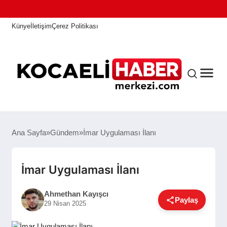
Künye
İletişim
Çerez Politikası
ANASAYFA
Ana Sayfa
Gündem
İmar Uygulaması İlanı
KOCAELI HABER
İmar Uygulaması İlanı
Ahmethan Kayışcı
Paylaş
ASAYIŞ
29 Nisan 2025