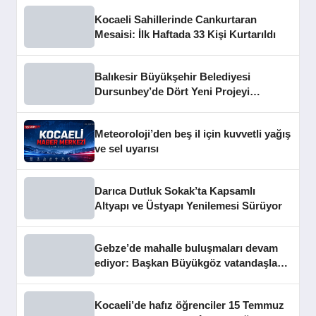
Kocaeli Sahillerinde Cankurtaran
Mesaisi: İlk Haftada 33 Kişi Kurtarıldı
Balıkesir Büyükşehir Belediyesi
Dursunbey’de Dört Yeni Projeyi
Hizmete Açtı
Meteoroloji’den beş il için kuvvetli yağış
ve sel uyarısı
Darıca Dutluk Sokak’ta Kapsamlı
Altyapı ve Üstyapı Yenilemesi Sürüyor
Gebze’de mahalle buluşmaları devam
ediyor: Başkan Büyükgöz vatandaşları
dinledi
Kocaeli’de hafız öğrenciler 15 Temmuz