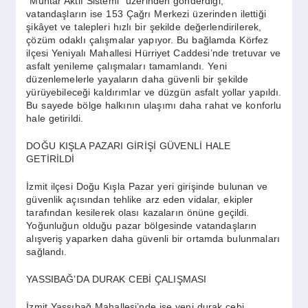
“Muhtar Aktif Sistemi” üzerinden gönderdiği,
SPOR
vatandaşların ise 153 Çağrı Merkezi üzerinden ilettiği
şikâyet ve talepleri hızlı bir şekilde değerlendirilerek,
çözüm odaklı çalışmalar yapıyor. Bu bağlamda Körfez
YAŞAM
ilçesi Yeniyalı Mahallesi Hürriyet Caddesi’nde tretuvar ve
asfalt yenileme çalışmaları tamamlandı. Yeni
düzenlemelerle yayaların daha güvenli bir şekilde
yürüyebileceği kaldırımlar ve düzgün asfalt yollar yapıldı.
Bu sayede bölge halkının ulaşımı daha rahat ve konforlu
hale getirildi.
DOĞU KIŞLA PAZARI GİRİŞİ GÜVENLİ HALE
GETİRİLDİ
İzmit ilçesi Doğu Kışla Pazar yeri girişinde bulunan ve
güvenlik açısından tehlike arz eden vidalar, ekipler
tarafından kesilerek olası kazaların önüne geçildi.
Yoğunluğun olduğu pazar bölgesinde vatandaşların
alışveriş yaparken daha güvenli bir ortamda bulunmaları
sağlandı.
YASSIBAĞ’DA DURAK CEBİ ÇALIŞMASI
İzmit Yassıbağ Mahallesi’nde ise yeni durak cebi