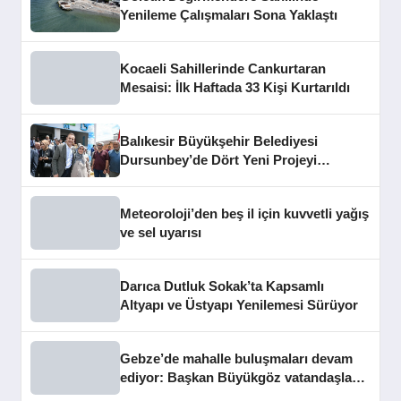
Yenileme Çalışmaları Sona Yaklaştı
Kocaeli Sahillerinde Cankurtaran
Mesaisi: İlk Haftada 33 Kişi Kurtarıldı
Balıkesir Büyükşehir Belediyesi
Dursunbey’de Dört Yeni Projeyi
Hizmete Açtı
Meteoroloji’den beş il için kuvvetli yağış
ve sel uyarısı
Darıca Dutluk Sokak’ta Kapsamlı
Altyapı ve Üstyapı Yenilemesi Sürüyor
Gebze’de mahalle buluşmaları devam
ediyor: Başkan Büyükgöz vatandaşları
dinledi