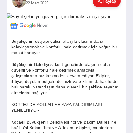
Paylaş
22 Mart 2025
GÜNDEM
SIYASET
Büyükşehir, üstyapı çalışmalarıyla ulaşımı daha
kolaylaştırmak ve konforlu hale getirmek için yoğun bir
EĞITIM
mesai harcıyor
Büyükşehir Belediyesi kent genelinde ulaşımı daha
güvenli ve konforlu hale getirmek amacıyla
EKONOMI
çalışmalarına hız kesmeden devam ediyor. Ekipler,
ihtiyaç duyulan bölgelerde hızlı ve etkili müdahalelerde
bulunarak, vatandaşın daha güvenli bir şekilde seyahat
DÜNYA
etmelerini sağlıyor.
KÖRFEZ’DE YOLLAR VE YAYA KALDIRIMLARI
YENİLENİYOR
SAĞLIK
Kocaeli Büyükşehir Belediyesi Yol ve Bakım Dairesi’ne
bağlı Yol Bakım Timi ve A Takımı ekipleri, muhtarların