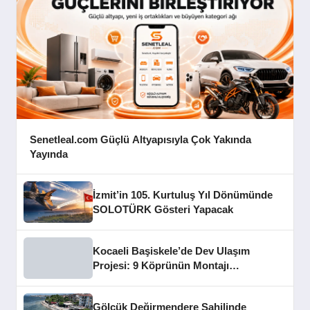
Senetleal.com Güçlü Altyapısıyla Çok Yakında
Yayında
İzmit’in 105. Kurtuluş Yıl Dönümünde
SOLOTÜRK Gösteri Yapacak
Kocaeli Başiskele’de Dev Ulaşım
Projesi: 9 Köprünün Montajı
Tamamlandı
Gölcük Değirmendere Sahilinde