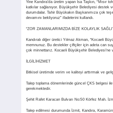
Yine Kandıra’da üretim yapan İsa Taşkın, “Mısır to
katkılar sağlanıyor. Büyükşehir Belediyesi destek
durumdalar. Tahir Büyükakın Başkanımıza çok teşekk
devamını bekliyoruz” ifadelerini kullandı.
“ZOR ZAMANLARIMIZDA BİZE KOLAYLIK SAĞLI
Kandıralı diğer üretici Yılmaz Akman, “Kocaeli Büyü
memnunuz. Bu destekler çiftçiler için adeta can su
çok minnettarız. Kocaeli Büyükşehir Belediyesi’ne v
İLGİLİHİZMET
Bitkisel üretimde verim ve kaliteyi arttırmak ve ge
Talep toplama dönemlerinde güncel ÇKS belgesi il
gerekmektedir.
Şehit Rafet Karacan Bulvarı No:50 Körfez Mah. İzm
Talep edilmesi durumunda İzmit, Kandıra, Karamürs