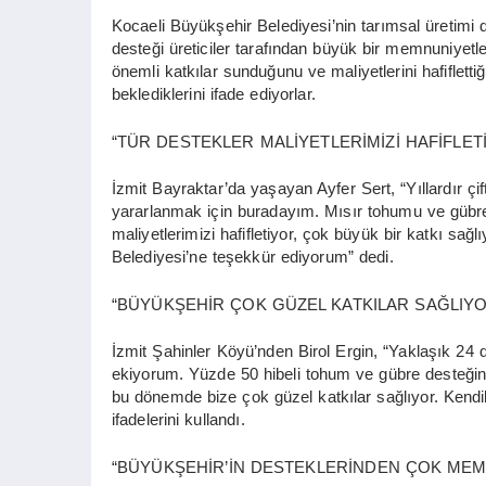
Kocaeli Büyükşehir Belediyesi’nin tarımsal üretimi
desteği üreticiler tarafından büyük bir memnuniyetle 
önemli katkılar sunduğunu ve maliyetlerini hafifletti
beklediklerini ifade ediyorlar.
“TÜR DESTEKLER MALİYETLERİMİZİ HAFİFLET
İzmit Bayraktar’da yaşayan Ayfer Sert, “Yıllardır çi
yararlanmak için buradayım. Mısır tohumu ve gübre
maliyetlerimizi hafifletiyor, çok büyük bir katkı sa
Belediyesi’ne teşekkür ediyorum” dedi.
“BÜYÜKŞEHİR ÇOK GÜZEL KATKILAR SAĞLIYO
İzmit Şahinler Köyü’nden Birol Ergin, “Yaklaşık 24
ekiyorum. Yüzde 50 hibeli tohum ve gübre desteğin
bu dönemde bize çok güzel katkılar sağlıyor. Kendi
ifadelerini kullandı.
“BÜYÜKŞEHİR’İN DESTEKLERİNDEN ÇOK ME