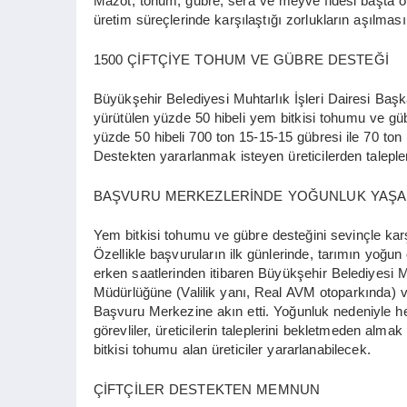
Mazot, tohum, gübre, sera ve meyve fidesi başta ol
üretim süreçlerinde karşılaştığı zorlukların aşılmas
1500 ÇİFTÇİYE TOHUM VE GÜBRE DESTEĞİ
Büyükşehir Belediyesi Muhtarlık İşleri Dairesi Baş
yürütülen yüzde 50 hibeli yem bitkisi tohumu ve gü
yüzde 50 hibeli 700 ton 15-15-15 gübresi ile 70 ton
Destekten yararlanmak isteyen üreticilerden talepl
BAŞVURU MERKEZLERİNDE YOĞUNLUK YAŞA
Yem bitkisi tohumu ve gübre desteğini sevinçle karş
Özellikle başvuruların ilk günlerinde, tarımın yoğun 
erken saatlerinden itibaren Büyükşehir Belediyesi M
Müdürlüğüne (Valilik yanı, Real AVM otoparkında) v
Başvuru Merkezine akın etti. Yoğunluk nedeniyle he
görevliler, üreticilerin taleplerini bekletmeden al
bitkisi tohumu alan üreticiler yararlanabilecek.
ÇİFTÇİLER DESTEKTEN MEMNUN