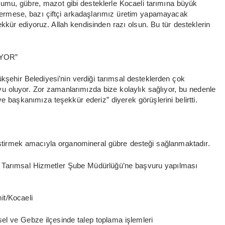
humu, gübre, mazot gibi desteklerle Kocaeli tarımına büyük
 vermese, bazı çiftçi arkadaşlarımız üretim yapamayacak
ür ediyoruz. Allah kendisinden razı olsun. Bu tür desteklerin
YOR”
kşehir Belediyesi’nin verdiği tarımsal desteklerden çok
yu oluyor. Zor zamanlarımızda bize kolaylık sağlıyor, bu nedenle
e başkanımıza teşekkür ederiz” diyerek görüşlerini belirtti.
liştirmek amacıyla organomineral gübre desteği sağlanmaktadır.
e Tarımsal Hizmetler Şube Müdürlüğü’ne başvuru yapılması
it/Kocaeli
el ve Gebze ilçesinde talep toplama işlemleri