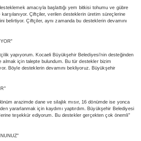
 desteklemek amacıyla başlattığı yem bitkisi tohumu ve gübre
karşılanıyor. Çiftçiler, verilen desteklerin üretim süreçlerine
ğini belirtiyor. Çiftçiler, aynı zamanda bu desteklerin devamını
İYOR”
ftçilik yapıyorum. Kocaeli Büyükşehir Belediyesi’nin desteğinden
 almak için talepte bulundum. Bu tür destekler bizim
ğlıyor. Böyle desteklerin devamını bekliyoruz. Büyükşehir
R”
 dönüm arazimde dane ve silajlık mısır, 16 dönümde ise yonca
den yararlanmak için kaydımı yaptırdım. Büyükşehir Belediyesi
lerine teşekkür ediyorum. Bu destekler gerçekten çok önemli”
MNUNUZ”