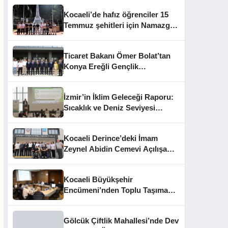
Kocaeli’de hafız öğrenciler 15
Temmuz şehitleri için Namazgâh
Şehitliği’nde buluştu
Ticaret Bakanı Ömer Bolat’tan
Konya Ereğli Gençlik
Kampüsü’ne Ziyaret
İzmir’in İklim Geleceği Raporu:
Sıcaklık ve Deniz Seviyesi
Uyarısı
Kocaeli Derince’deki İmam
Zeynel Abidin Cemevi Açılışa
Hazırlanıyor
Kocaeli Büyükşehir
Encümeni’nden Toplu Taşıma
Cezaları ve İhale Kararları
Gölcük Çiftlik Mahallesi’nde Dev