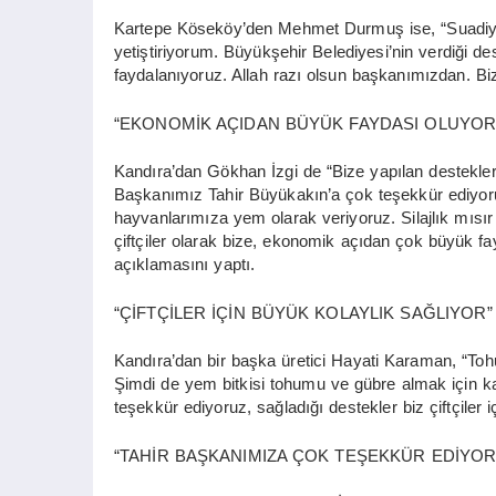
Kartepe Köseköy’den Mehmet Durmuş ise, “Suadiye’
yetiştiriyorum. Büyükşehir Belediyesi’nin verdiği 
faydalanıyoruz. Allah razı olsun başkanımızdan. Bizim
“EKONOMİK AÇIDAN BÜYÜK FAYDASI OLUYOR
Kandıra’dan Gökhan İzgi de “Bize yapılan destekler 
Başkanımız Tahir Büyükakın’a çok teşekkür ediyoru
hayvanlarımıza yem olarak veriyoruz. Silajlık mısır
çiftçiler olarak bize, ekonomik açıdan çok büyük f
açıklamasını yaptı.
“ÇİFTÇİLER İÇİN BÜYÜK KOLAYLIK SAĞLIYOR”
Kandıra’dan bir başka üretici Hayati Karaman, “To
Şimdi de yem bitkisi tohumu ve gübre almak için
teşekkür ediyoruz, sağladığı destekler biz çiftçiler i
“TAHİR BAŞKANIMIZA ÇOK TEŞEKKÜR EDİYOR