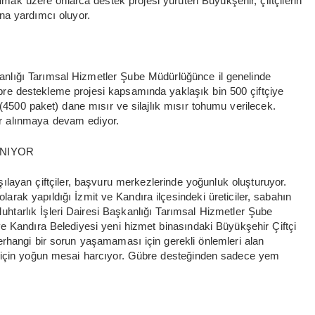
mak üzere onlarca destek projesi yürüten Büyükşehir, çiftçilerin
ına yardımcı oluyor.
kanlığı Tarımsal Hizmetler Şube Müdürlüğünce il genelinde
bre destekleme projesi kapsamında yaklaşık bin 500 çiftçiye
 (4500 paket) dane mısır ve silajlık mısır tohumu verilecek.
er alınmaya devam ediyor.
NIYOR
ılayan çiftçiler, başvuru merkezlerinde yoğunluk oluşturuyor.
olarak yapıldığı İzmit ve Kandıra ilçesindeki üreticiler, sabahın
uhtarlık İşleri Dairesi Başkanlığı Tarımsal Hizmetler Şube
e Kandıra Belediyesi yeni hizmet binasındaki Büyükşehir Çiftçi
rhangi bir sorun yaşamaması için gerekli önlemleri alan
mak için yoğun mesai harcıyor. Gübre desteğinden sadece yem