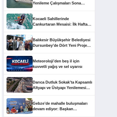
Yenileme Çalışmaları Sona
Yaklaştı
Kocaeli Sahillerinde
Cankurtaran Mesaisi: İlk Haftada
33 Kişi Kurtarıldı
Balıkesir Büyükşehir Belediyesi
Dursunbey’de Dört Yeni Projeyi
Hizmete Açtı
Meteoroloji’den beş il için
kuvvetli yağış ve sel uyarısı
Darıca Dutluk Sokak’ta Kapsamlı
Altyapı ve Üstyapı Yenilemesi
Sürüyor
Gebze’de mahalle buluşmaları
devam ediyor: Başkan
Büyükgöz vatandaşları dinledi