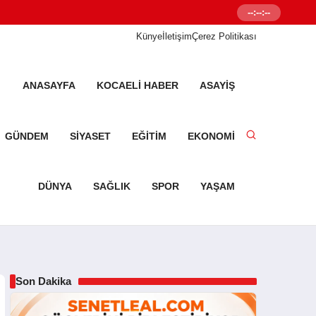
--:--:--
Senetleal.com G
Künye
İletişim
Çerez Politikası
ANASAYFA
KOCAELI HABER
ASAYIŞ
GÜNDEM
SIYASET
EĞITIM
EKONOMI
DÜNYA
SAĞLIK
SPOR
YAŞAM
Son Dakika