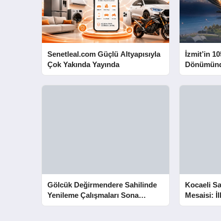
Senetleal.com Güçlü Altyapısıyla
İzmit’in 10
Çok Yakında Yayında
Dönümünd
Yapacak
Gölcük Değirmendere Sahilinde
Kocaeli Sa
Yenileme Çalışmaları Sona
Mesaisi: İ
Yaklaştı
Kurtarıldı