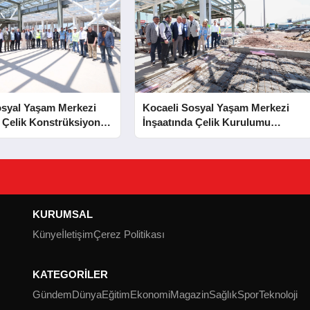
osyal Yaşam Merkezi
Kocaeli Sosyal Yaşam Merkezi
 Çelik Konstrüksiyon
İnşaatında Çelik Kurulumu
Tamamlandı
Tamamlandı
KURUMSAL
Künye
İletişim
Çerez Politikası
KATEGORİLER
Gündem
Dünya
Eğitim
Ekonomi
Magazin
Sağlık
Spor
Teknoloji