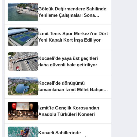
Gölcük Değirmendere Sahilinde
Yenileme Çalışmaları Sona
Yaklaştı
İzmit Tenis Spor Merkezi’ne Dört
Yeni Kapalı Kort İnşa Ediliyor
Kocaeli’de yaya üst geçitleri
daha güvenli hale getiriliyor
Kocaeli’de dönüşümü
tamamlanan İzmit Millet Bahçesi
kapılarını açtı
İzmit’te Gençlik Korosundan
Anadolu Türküleri Konseri
Kocaeli Sahillerinde