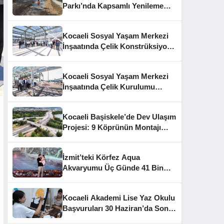
Parkı’nda Kapsamlı Yenileme
Başladı
Kocaeli Sosyal Yaşam Merkezi
İnşaatında Çelik Konstrüksiyon
Aşaması Tamamlandı
Kocaeli Sosyal Yaşam Merkezi
İnşaatında Çelik Kurulumu
Tamamlandı
Kocaeli Başiskele’de Dev Ulaşım
Projesi: 9 Köprünün Montajı
Tamamlandı
İzmit’teki Körfez Aqua
Akvaryumu Üç Günde 41 Bin
Ziyaretçiye Ulaştı
Kocaeli Akademi Lise Yaz Okulu
Başvuruları 30 Haziran’da Sona
Eriyor