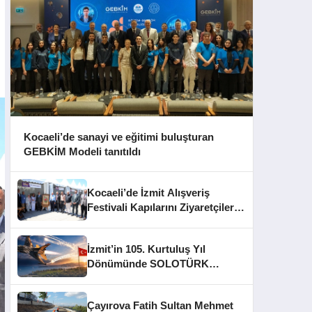
Kocaeli’de sanayi ve eğitimi buluşturan
GEBKİM Modeli tanıtıldı
Kocaeli’de İzmit Alışveriş
Festivali Kapılarını Ziyaretçilere
Açtı
İzmit’in 105. Kurtuluş Yıl
Dönümünde SOLOTÜRK
Gösteri Yapacak
Çayırova Fatih Sultan Mehmet