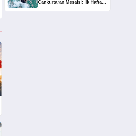
Cankurtaran Mesaisi: İlk Haftada
33 Kişi Kurtarıldı