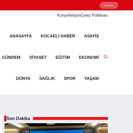
--:--:--
Senetleal.com G
Künye
İletişim
Çerez Politikası
ANASAYFA
KOCAELI HABER
ASAYIŞ
GÜNDEM
SIYASET
EĞITIM
EKONOMI
DÜNYA
SAĞLIK
SPOR
YAŞAM
Son Dakika