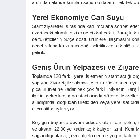
ardından alanda kurulan satış noktalarını tek tek do
Yerel Ekonomiye Can Suyu
Stant ziyaretleri sırasında katılımcılarla sohbet ede
üzerindeki olumlu etkilerine dikkat çekti. Baraçlı, k
de tüketicilerin bütçe dostu ürünlere ulaşmasını kolay
genel refaha katkı sunacağı belirtilirken, etkinliğin 
getirildi.
Geniş Ürün Yelpazesi ve Ziyare
Toplamda 120 farklı yerel işletmenin stant açtığı org
yapıyor. Ziyaretçiler alanda tekstil ürünlerinden ay
gıda ürünlerine kadar pek çok farklı ihtiyacını karşıla
ilgisini çekerken, gıda stantlarında yöresel lezzet
alındığında, doğrudan üreticiden veya yerel satıcıdan
alternatif oluşturuyor.
Beş gün boyunca devam edecek olan ticari şölen, sab
ve akşam 22.00’ye kadar açık kalıyor. İzmit Kent 
sağlandığı alana, çevre ilçelerden de yoğun katılım 