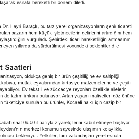
laşarak esnafa bereketli bir dönem diledi.
n Dr. Hayri Baraçlı, bu tarz yerel organizasyonların şehir ticareti
urulan pazarın hem küçük işletmecilerin gelirlerini artırdığını hem
laştırdığını vurguladı. Şehirdeki ticari hareketliliğin artmasının
ilerleyen yıllarda da sürdürülmesi yönündeki beklentiler dile
t Saatleri
anizasyon, oldukça geniş bir ürün çeşitliliğine ev sahipliği
akkabıya, mutfak eşyalarından kırtasiye malzemelerine ve çeşitli
yabiliyor. Ev tekstili ve züccaciye reyonları özellikle ailelerin
lerin de tadım imkanı bulunuyor. Artan yaşam maliyetleri göz önüne
 tüketiciye sunulan bu ürünler, Kocaeli halkı için cazip bir
ah saat 09.00 itibarıyla ziyaretçilerini kabul etmeye başlıyor
Meydanı’nın merkezi konumu sayesinde ulaşımın kolaylıkla
olması bekleniyor. Yetkililer, tüm vatandaşları yerel esnafa