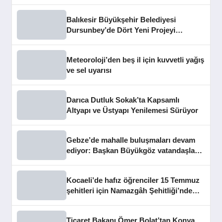
Balıkesir Büyükşehir Belediyesi
Dursunbey’de Dört Yeni Projeyi
Hizmete Açtı
Meteoroloji’den beş il için kuvvetli yağış
ve sel uyarısı
Darıca Dutluk Sokak’ta Kapsamlı
Altyapı ve Üstyapı Yenilemesi Sürüyor
Gebze’de mahalle buluşmaları devam
ediyor: Başkan Büyükgöz vatandaşları
dinledi
Kocaeli’de hafız öğrenciler 15 Temmuz
şehitleri için Namazgâh Şehitliği’nde
buluştu
Ticaret Bakanı Ömer Bolat’tan Konya