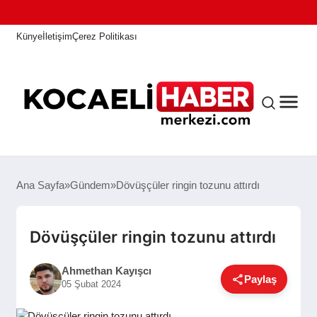
Künye
İletişim
Çerez Politikası
ANASAYFA
Ana Sayfa
Gündem
Dövüşçüler ringin tozunu attırdı
KOCAELI HABER
Dövüşçüler ringin tozunu attırdı
Ahmethan Kayışcı
Paylaş
ASAYIŞ
05 Şubat 2024