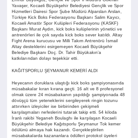
SPOR
Yavaşer, Kocaeli Büyükşehir Belediyesi Gençlik ve Spor
Hizmetleri Dairesi Spor Şube Müdürü Alparslan Arslan,
Türkiye Kick Boks Federasyonu Başkanı Salim Kayıcı,
YAŞAM
Kocaeli Amatör Spor Kulüpleri Federasyonu (KASKF)
Başkanı Murat Aydın, kick boks kulüplerinin yönetici ve
antrenörleri ile çok sayıda kick boks sever katıldı. Altay
Fight Arena kurucusu ve Milli Takım Antrenörü İsmail
Altay desteklerini esirgemeyen Kocaeli Büyükşehir
Belediye Başkanı Doç. Dr. Tahir Büyükakın’a
katkılarından dolayı teşekkür etti.
KAĞITSPORLU ŞEYMANUR KEMERİ ALDI
Heyecanın doruklara ulaştığı kick boks şampiyonasında
müsabakalar kıran kırana geçti. 16 alt ve 8 profesyonel
olmak üzere 24 müsabakanın yapıldığı şampiyonada 48
dövüşçü tüm yeteneklerini sergileyerek ringin tozunu
attırırken izleyiciler ise birbirinden çekişmeli
karşılaşmaları nefeslerini tutarak takip etti. 54 kiloda
İranlı rakibi Yeganeh Boulaghı ile karşılaşan Kocaeli
Büyükşehir Belediye Kağıtsporlu Şeymanur Tok kemer
ödülünü almaya hak kazandı. Gerçekleştirilen
müsabakalarda kazananlara ödülleri protokol üyeleri