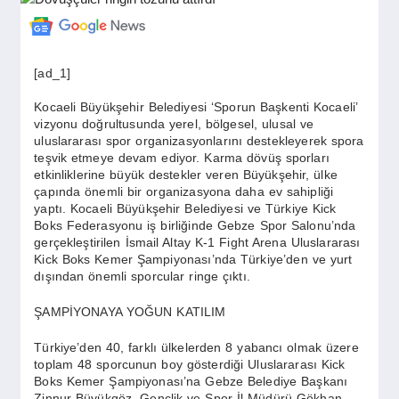
GÜNDEM
[ad_1]
SIYASET
Kocaeli Büyükşehir Belediyesi ‘Sporun Başkenti Kocaeli’
vizyonu doğrultusunda yerel, bölgesel, ulusal ve
uluslararası spor organizasyonlarını destekleyerek spora
EĞITIM
teşvik etmeye devam ediyor. Karma dövüş sporları
etkinliklerine büyük destekler veren Büyükşehir, ülke
çapında önemli bir organizasyona daha ev sahipliği
yaptı. Kocaeli Büyükşehir Belediyesi ve Türkiye Kick
EKONOMI
Boks Federasyonu iş birliğinde Gebze Spor Salonu’nda
gerçekleştirilen İsmail Altay K-1 Fight Arena Uluslararası
Kick Boks Kemer Şampiyonası’nda Türkiye’den ve yurt
DÜNYA
dışından önemli sporcular ringe çıktı.
ŞAMPİYONAYA YOĞUN KATILIM
SAĞLIK
Türkiye’den 40, farklı ülkelerden 8 yabancı olmak üzere
toplam 48 sporcunun boy gösterdiği Uluslararası Kick
Boks Kemer Şampiyonası’na Gebze Belediye Başkanı
Zinnur Büyükgöz, Gençlik ve Spor İl Müdürü Gökhan