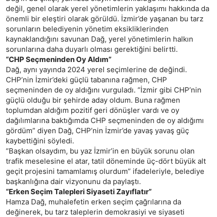
değil, genel olarak yerel yönetimlerin yaklaşımı hakkında da
önemli bir eleştiri olarak görüldü. İzmir’de yaşanan bu tarz
sorunların belediyenin yönetim eksikliklerinden
kaynaklandığını savunan Dağ, yerel yönetimlerin halkın
sorunlarına daha duyarlı olması gerektiğini belirtti.
“CHP Seçmeninden Oy Aldım”
Dağ, aynı yayında 2024 yerel seçimlerine de değindi.
CHP’nin İzmir’deki güçlü tabanına rağmen, CHP
seçmeninden de oy aldığını vurguladı. “İzmir gibi CHP’nin
güçlü olduğu bir şehirde aday oldum. Buna rağmen
toplumdan aldığım pozitif geri dönüşler vardı ve oy
dağılımlarına baktığımda CHP seçmeninden de oy aldığımı
gördüm” diyen Dağ, CHP’nin İzmir’de yavaş yavaş güç
kaybettiğini söyledi.
“Başkan olsaydım, bu yaz İzmir’in en büyük sorunu olan
trafik meselesine el atar, tatil döneminde üç-dört büyük alt
geçit projesini tamamlamış olurdum” ifadeleriyle, belediye
başkanlığına dair vizyonunu da paylaştı.
“Erken Seçim Talepleri Siyaseti Zayıflatır”
Hamza Dağ, muhalefetin erken seçim çağrılarına da
değinerek, bu tarz taleplerin demokrasiyi ve siyaseti