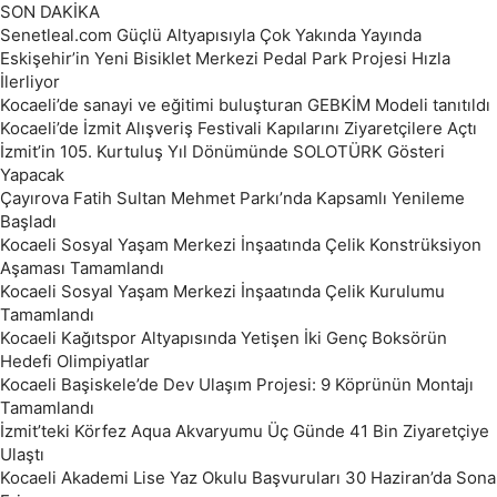
SON DAKİKA
Senetleal.com Güçlü Altyapısıyla Çok Yakında Yayında
Eskişehir’in Yeni Bisiklet Merkezi Pedal Park Projesi Hızla
İlerliyor
Kocaeli’de sanayi ve eğitimi buluşturan GEBKİM Modeli tanıtıldı
Kocaeli’de İzmit Alışveriş Festivali Kapılarını Ziyaretçilere Açtı
İzmit’in 105. Kurtuluş Yıl Dönümünde SOLOTÜRK Gösteri
Yapacak
Çayırova Fatih Sultan Mehmet Parkı’nda Kapsamlı Yenileme
Başladı
Kocaeli Sosyal Yaşam Merkezi İnşaatında Çelik Konstrüksiyon
Aşaması Tamamlandı
Kocaeli Sosyal Yaşam Merkezi İnşaatında Çelik Kurulumu
Tamamlandı
Kocaeli Kağıtspor Altyapısında Yetişen İki Genç Boksörün
Hedefi Olimpiyatlar
Kocaeli Başiskele’de Dev Ulaşım Projesi: 9 Köprünün Montajı
Tamamlandı
İzmit’teki Körfez Aqua Akvaryumu Üç Günde 41 Bin Ziyaretçiye
Ulaştı
Kocaeli Akademi Lise Yaz Okulu Başvuruları 30 Haziran’da Sona