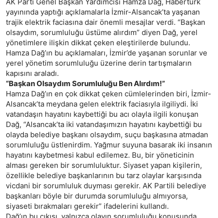
AK Parti Genel Başkan Yardımcısı Hamza Dağ, Habertürk
yayınında yaptığı açıklamalarla İzmir-Alsancak’ta yaşanan
trajik elektrik faciasına dair önemli mesajlar verdi. “Başkan
olsaydım, sorumluluğu üstüme alırdım” diyen Dağ, yerel
yönetimlere ilişkin dikkat çeken eleştirilerde bulundu.
Hamza Dağ’ın bu açıklamaları, İzmir’de yaşanan sorunlar ve
yerel yönetim sorumluluğu üzerine derin tartışmaların
kapısını araladı.
“Başkan Olsaydım Sorumluluğu Ben Alırdım!”
Hamza Dağ’ın en çok dikkat çeken cümlelerinden biri, İzmir-
Alsancak’ta meydana gelen elektrik faciasıyla ilgiliydi. İki
vatandaşın hayatını kaybettiği bu acı olayla ilgili konuşan
Dağ, “Alsancak’ta iki vatandaşımızın hayatını kaybettiği bu
olayda belediye başkanı olsaydım, suçu başkasına atmadan
sorumluluğu üstlenirdim. Yağmur suyuna basarak iki insanın
hayatını kaybetmesi kabul edilemez. Bu, bir yöneticinin
alması gereken bir sorumluluktur. Siyaset yapan kişilerin,
özellikle belediye başkanlarının bu tarz olaylar karşısında
vicdani bir sorumluluk duyması gerekir. AK Partili belediye
başkanları böyle bir durumda sorumluluğu almıyorsa,
siyaseti bırakmaları gerekir” ifadelerini kullandı.
Dağ’ın bu çıkışı, yalnızca olayın sorumluluğu konusunda