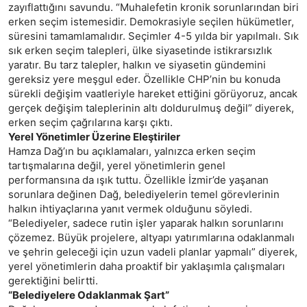
zayıflattığını savundu. “Muhalefetin kronik sorunlarından biri
erken seçim istemesidir. Demokrasiyle seçilen hükümetler,
süresini tamamlamalıdır. Seçimler 4-5 yılda bir yapılmalı. Sık
sık erken seçim talepleri, ülke siyasetinde istikrarsızlık
yaratır. Bu tarz talepler, halkın ve siyasetin gündemini
gereksiz yere meşgul eder. Özellikle CHP’nin bu konuda
sürekli değişim vaatleriyle hareket ettiğini görüyoruz, ancak
gerçek değişim taleplerinin altı doldurulmuş değil” diyerek,
erken seçim çağrılarına karşı çıktı.
Yerel Yönetimler Üzerine Eleştiriler
Hamza Dağ’ın bu açıklamaları, yalnızca erken seçim
tartışmalarına değil, yerel yönetimlerin genel
performansına da ışık tuttu. Özellikle İzmir’de yaşanan
sorunlara değinen Dağ, belediyelerin temel görevlerinin
halkın ihtiyaçlarına yanıt vermek olduğunu söyledi.
“Belediyeler, sadece rutin işler yaparak halkın sorunlarını
çözemez. Büyük projelere, altyapı yatırımlarına odaklanmalı
ve şehrin geleceği için uzun vadeli planlar yapmalı” diyerek,
yerel yönetimlerin daha proaktif bir yaklaşımla çalışmaları
gerektiğini belirtti.
“Belediyelere Odaklanmak Şart”