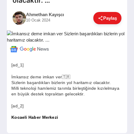
olacaktır. …
GÜNDEM
Ahmethan Kayışcı
Paylaş
10 Ocak 2024
SIYASET
EĞITIM
[ad_1]
EKONOMI
İmkansız deme imkan ver🇹🇷
Sizlerin başardıkları bizlerin yol haritamız olacaktır.
Milli teknoloji hamlemiz tarımla birleştiğinde kızılelmaya
DÜNYA
en büyük destek topraktan gelecektir.
[ad_2]
SAĞLIK
Kocaeli Haber Merkezi