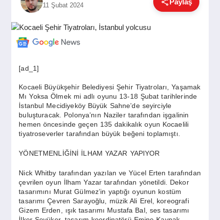
Paylaş
11 Şubat 2024
GÜNDEM
SIYASET
[ad_1]
EĞITIM
Kocaeli Büyükşehir Belediyesi Şehir Tiyatroları, Yaşamak
Mı Yoksa Ölmek mi adlı oyunu 13-18 Şubat tarihlerinde
İstanbul Mecidiyeköy Büyük Sahne’de seyirciyle
buluşturacak. Polonya’nın Naziler tarafından işgalinin
EKONOMI
hemen öncesinde geçen 135 dakikalık oyun Kocaelili
tiyatroseverler tarafından büyük beğeni toplamıştı.
DÜNYA
YÖNETMENLİĞİNİ İLHAM YAZAR YAPIYOR
Nick Whitby tarafından yazılan ve Yücel Erten tarafından
çevrilen oyun İlham Yazar tarafından yönetildi. Dekor
SAĞLIK
tasarımını Murat Gülmez’in yaptığı oyunun kostüm
tasarımı Çevren Sarayoğlu, müzik Ali Erel, koreografi
Gizem Erden, ışık tasarımı Mustafa Bal, ses tasarımı
İlker Sevüker, tasarım koordinatörü Emine Kaynak