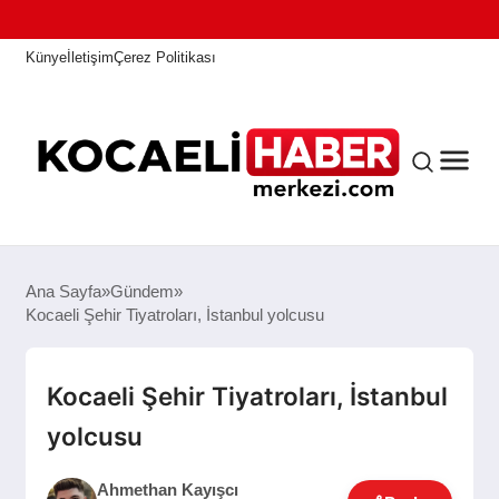
Künye
İletişim
Çerez Politikası
ANASAYFA
Ana Sayfa
Gündem
Kocaeli Şehir Tiyatroları, İstanbul yolcusu
KOCAELI HABER
Kocaeli Şehir Tiyatroları, İstanbul
yolcusu
ASAYIŞ
Ahmethan Kayışcı