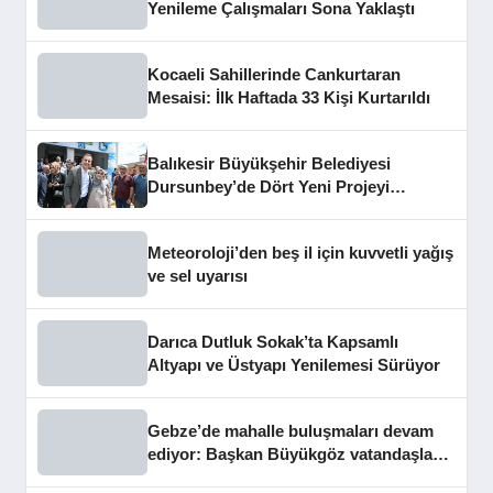
Yenileme Çalışmaları Sona Yaklaştı
Kocaeli Sahillerinde Cankurtaran
Mesaisi: İlk Haftada 33 Kişi Kurtarıldı
Balıkesir Büyükşehir Belediyesi
Dursunbey’de Dört Yeni Projeyi
Hizmete Açtı
Meteoroloji’den beş il için kuvvetli yağış
ve sel uyarısı
Darıca Dutluk Sokak’ta Kapsamlı
Altyapı ve Üstyapı Yenilemesi Sürüyor
Gebze’de mahalle buluşmaları devam
ediyor: Başkan Büyükgöz vatandaşları
dinledi