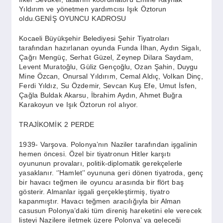
SPOR
Yıldırım ve yönetmen yardımcısı Işık Öztorun
oldu.GENİŞ OYUNCU KADROSU
YAŞAM
Kocaeli Büyükşehir Belediyesi Şehir Tiyatroları
tarafından hazırlanan oyunda Funda İlhan, Aydın Sigalı,
Çağrı Mengüç, Serhat Güzel, Zeynep Dilara Saydam,
Levent Muratoğlu, Güliz Gençoğlu, Ozan Şahin, Duygu
Mine Özcan, Onursal Yıldırım, Cemal Aldıç, Volkan Dinç,
Ferdi Yıldız, Su Özdemir, Sevcan Kuş Efe, Umut İsfen,
Çağla Buldak Akarsu, İbrahim Aydın, Ahmet Buğra
Karakoyun ve Işık Öztorun rol alıyor.
TRAJİKOMİK 2 PERDE
1939- Varşova. Polonya’nın Naziler tarafından işgalinin
hemen öncesi. Özel bir tiyatronun Hitler karşıtı
oyununun provaları, politik-diplomatik gerekçelerle
yasaklanır. ‘’Hamlet’’ oyununa geri dönen tiyatroda, genç
bir havacı teğmen ile oyuncu arasında bir flört baş
gösterir. Almanlar işgali gerçekleştirmiş, tiyatro
kapanmıştır. Havacı teğmen aracılığıyla bir Alman
casusun Polonya’daki tüm direniş hareketini ele verecek
listeyi Nazilere iletmek üzere Polonya’ ya geleceği