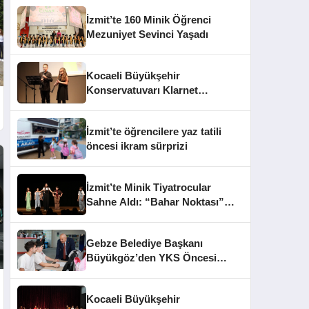
İzmit’te 160 Minik Öğrenci
Mezuniyet Sevinci Yaşadı
Kocaeli Büyükşehir
Konservatuvarı Klarnet
Öğrencilerinden Yıl Sonu
Konseri
İzmit’te öğrencilere yaz tatili
öncesi ikram sürprizi
İzmit’te Minik Tiyatrocular
Sahne Aldı: “Bahar Noktası”
Büyüledi
Gebze Belediye Başkanı
Büyükgöz’den YKS Öncesi
Öğrencilere Moral Ziyareti
Kocaeli Büyükşehir