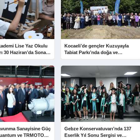
kademi Lise Yaz Okulu
Kocaeli’de gençler Kuzuyayla
rı 30 Haziran’da Sona
Tabiat Parkı’nda doğa ve
edebiyatla buluştu
avunma Sanayisine Güç
Gebze Konservatuvarı’nda 137
Kuantum ve TRMOTOR
Eserlik Yıl Sonu Sergisi ve