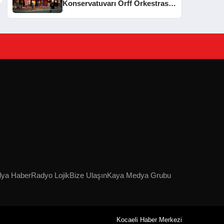
Konservatuvarı Orff Orkestrası
Yıl Sonu Konseri Düzenledi
lya Haber
Radyo Lojik
Bize Ulaşın
Kaya Medya Grubu
Kocaeli Haber Merkezi