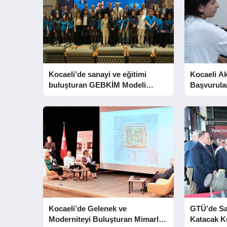
Kocaeli’de sanayi ve eğitimi
Kocaeli A
buluşturan GEBKİM Modeli
Başvurula
tanıtıldı
Eriyor
Kocaeli’de Gelenek ve
GTÜ’de S
Moderniteyi Buluşturan Mimarlık
Katacak 