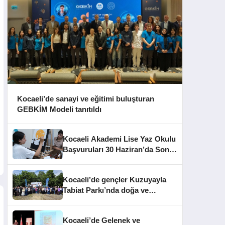
Kocaeli’de sanayi ve eğitimi buluşturan
GEBKİM Modeli tanıtıldı
Kocaeli Akademi Lise Yaz Okulu
Başvuruları 30 Haziran’da Sona
Eriyor
Kocaeli’de gençler Kuzuyayla
Tabiat Parkı’nda doğa ve
edebiyatla buluştu
Kocaeli’de Gelenek ve