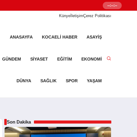
--:--:--
Senetleal.com G
Künye
İletişim
Çerez Politikası
ANASAYFA
KOCAELI HABER
ASAYIŞ
GÜNDEM
SIYASET
EĞITIM
EKONOMI
DÜNYA
SAĞLIK
SPOR
YAŞAM
Son Dakika