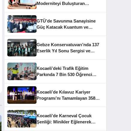
Moderniteyi Buluşturan
Mimarlık Konferansı
GTÜ’de Savunma Sanayisine
Güç Katacak Kuantum ve
TRMOTOR Merkezleri Açıldı
Gebze Konservatuvarı’nda 137
Eserlik Yıl Sonu Sergisi ve
Mezuniyet Heyecanı
Kocaeli’deki Trafik Eğitim
Parkında 7 Bin 530 Öğrenci
Bilinçlendirildi
Kocaeli’de Kılavuz Kariyer
Programı’nı Tamamlayan 358
Gence Sertifika Verildi
Kocaeli’de Karneval Çocuk
Şenliği: Minikler Eğlenerek
Üretiyor