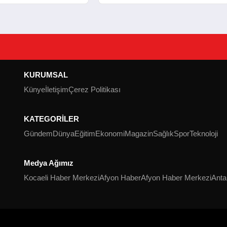
 Açıldı
Mezuniyet Heyecanı
KURUMSAL
Künye
İletişim
Çerez Politikası
KATEGORİLER
Gündem
Dünya
Eğitim
Ekonomi
Magazin
Sağlık
Spor
Teknoloji
Medya Ağımız
Kocaeli Haber Merkezi
Afyon Haber
Afyon Haber Merkezi
Anta