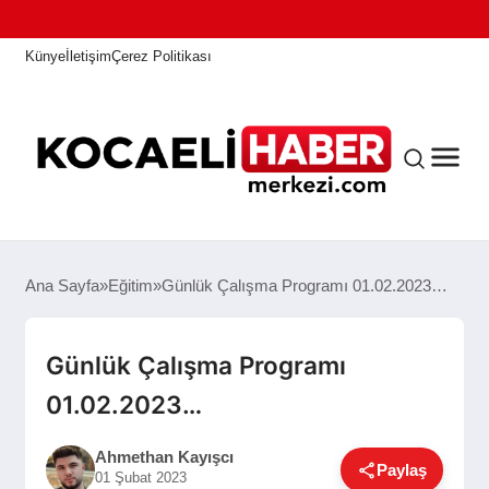
Künye
İletişim
Çerez Politikası
ANASAYFA
Ana Sayfa
Eğitim
Günlük Çalışma Programı 01.02.2023…
KOCAELI HABER
Günlük Çalışma Programı
01.02.2023…
ASAYIŞ
Ahmethan Kayışcı
Paylaş
01 Şubat 2023