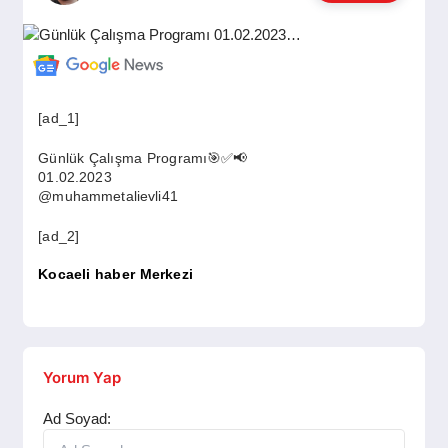
GÜNDEM
SIYASET
[ad_1]
Günlük Çalışma Programı🎯✅📢
EĞITIM
01.02.2023
@muhammetalievli41
[ad_2]
EKONOMI
Kocaeli haber Merkezi
DÜNYA
Yorum Yap
SAĞLIK
Ad Soyad: