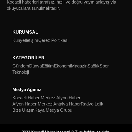
Kocaeli haberleri tarafsız, hızlı ve doğru yayın anlayışıyla
okuyuculara sunulmaktadır.
KURUMSAL
Künye
İletişim
Çerez Politikası
KATEGORİLER
Gündem
Dünya
Eğitim
Ekonomi
Magazin
Sağlık
Spor
Teknoloji
Medya Ağımız
Kocaeli Haber Merkezi
Afyon Haber
Afyon Haber Merkezi
Antalya Haber
Radyo Lojik
Bize Ulaşın
Kaya Medya Grubu