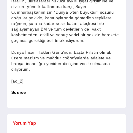
İsrail’in, uluslararası hukuka aykırı işgal girişimine ve
SPOR
sivillere yönelik katliamına karşı, Sayın
Cumhurbaşkanımızın “Dünya 5’ten büyüktür” sözünü
doğrular şekilde, kamuoylarında gösterilen tepkilere
YAŞAM
rağmen, şu ana kadar sesiz kalan, ateşkesi bile
sağlayamayan BM ve tüm devletlerin de, vakit
kaybetmeden, etkili ve sonuç verici bir şekilde harekete
geçmesi gerektiği belirtmek istiyorum.
Dünya İnsan Hakları Günü’nün, başta Filistin olmak
üzere mazlum ve mağdur coğrafyalarda adalete ve
barışa, insanlığın yeniden dirilişine vesile olmasına
diliyorum.
[ad_2]
Source
Yorum Yap