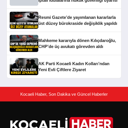
iptali iddialarına hukuk güvenliği uyarısı
Resmi Gazete’de yayımlanan kararlarla
üst düzey bürokraside değişiklik yapıldı
Mahkeme kararıyla dönen Kılıçdaroğlu,
CHP’de üç avukatı görevden aldı
AK Parti Kocaeli Kadın Kolları’ndan
Yeni Evli Çiftlere Ziyaret
Kocaeli Haber, Son Dakika ve Güncel Haberler