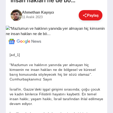
insan hakları ne de bö…
GÜNDEM
Ahmethan Kayışcı
Paylaş
11 Aralık 2023
SIYASET
EĞITIM
[ad_1]
EKONOMI
“Mazlumun ve haklının yanında yer almayan hiç
kimsenin ne insan hakları ne de bölgesel ve küresel
barış konusunda söyleyecek hiç bir sözü olamaz”.
DÜNYA
Cumhurbaşkanımız Sayın
İsrail’in, Gazze’deki işgal girişimi sırasında; çoğu çocuk
ve kadın binlerce Filistinli hayatını kaybetti. En temel
SAĞLIK
insan hakkı; yaşam hakkı, İsrail tarafından ihlal edilmeye
devam ediyor.