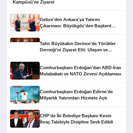
Kampüsü’ne Ziyaret
Gebze’den Ankara’ya Yatırım
Çıkarması: Büyükgöz’den Başkent
Temasları
Tahir Büyükakın Derince’de Yörükler
Derneği’ni Ziyaret Etti: Ulaşım ve
Altyapı Mesajları
Cumhurbaşkanı Erdoğan’dan ABD-İran
Mutabakatı ve NATO Zirvesi Açıklaması
Cumhurbaşkanı Erdoğan Edirne’de
Milyarlık Yatırımları Hizmete Açtı
CHP’de İki Belediye Başkanı Kesin
İhraç Talebiyle Disipline Sevk Edildi