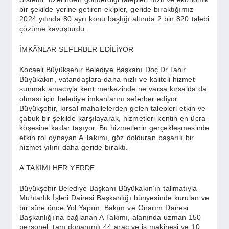
SPOR
bir şekilde yerine getiren ekipler, geride bıraktığımız
2024 yılında 80 ayrı konu başlığı altında 2 bin 820 talebi
çözüme kavuşturdu.
YAŞAM
İMKÂNLAR SEFERBER EDİLİYOR
Kocaeli Büyükşehir Belediye Başkanı Doç.Dr.Tahir
Büyükakın, vatandaşlara daha hızlı ve kaliteli hizmet
sunmak amacıyla kent merkezinde ne varsa kırsalda da
olması için belediye imkanlarını seferber ediyor.
Büyükşehir, kırsal mahallelerden gelen talepleri etkin ve
çabuk bir şekilde karşılayarak, hizmetleri kentin en ücra
köşesine kadar taşıyor. Bu hizmetlerin gerçekleşmesinde
etkin rol oynayan A Takımı, göz dolduran başarılı bir
hizmet yılını daha geride bıraktı.
A TAKIMI HER YERDE
Büyükşehir Belediye Başkanı Büyükakın’ın talimatıyla
Muhtarlık İşleri Dairesi Başkanlığı bünyesinde kurulan ve
bir süre önce Yol Yapım, Bakım ve Onarım Dairesi
Başkanlığı’na bağlanan A Takımı, alanında uzman 150
personel, tam donanımlı 44 araç ve iş makinesi ve 10