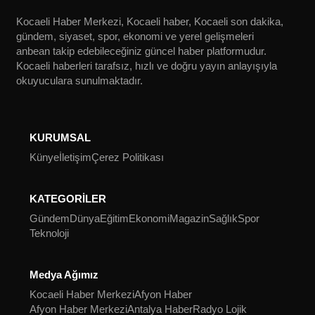
Kocaeli Haber Merkezi, Kocaeli haber, Kocaeli son dakika,
gündem, siyaset, spor, ekonomi ve yerel gelişmeleri
anbean takip edebileceğiniz güncel haber platformudur.
Kocaeli haberleri tarafsız, hızlı ve doğru yayın anlayışıyla
okuyuculara sunulmaktadır.
KURUMSAL
Künye
İletişim
Çerez Politikası
KATEGORİLER
Gündem
Dünya
Eğitim
Ekonomi
Magazin
Sağlık
Spor
Teknoloji
Medya Ağımız
Kocaeli Haber Merkezi
Afyon Haber
Afyon Haber Merkezi
Antalya Haber
Radyo Lojik