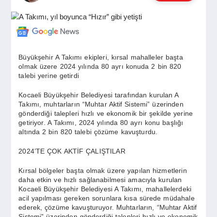
GÜNDEM
SIYASET
Büyükşehir A Takımı ekipleri, kırsal mahalleler başta
olmak üzere 2024 yılında 80 ayrı konuda 2 bin 820
talebi yerine getirdi
EĞITIM
Kocaeli Büyükşehir Belediyesi tarafından kurulan A
Takımı, muhtarların “Muhtar Aktif Sistemi” üzerinden
gönderdiği talepleri hızlı ve ekonomik bir şekilde yerine
EKONOMI
getiriyor. A Takımı, 2024 yılında 80 ayrı konu başlığı
altında 2 bin 820 talebi çözüme kavuşturdu.
DÜNYA
2024’TE ÇOK AKTİF ÇALIŞTILAR
Kırsal bölgeler başta olmak üzere yapılan hizmetlerin
daha etkin ve hızlı sağlanabilmesi amacıyla kurulan
SAĞLIK
Kocaeli Büyükşehir Belediyesi A Takımı, mahallelerdeki
acil yapılması gereken sorunlara kısa sürede müdahale
ederek, çözüme kavuşturuyor. Muhtarların, “Muhtar Aktif
Sistemi” üzerinden gönderdiği talepleri hızlı ve ekonomik