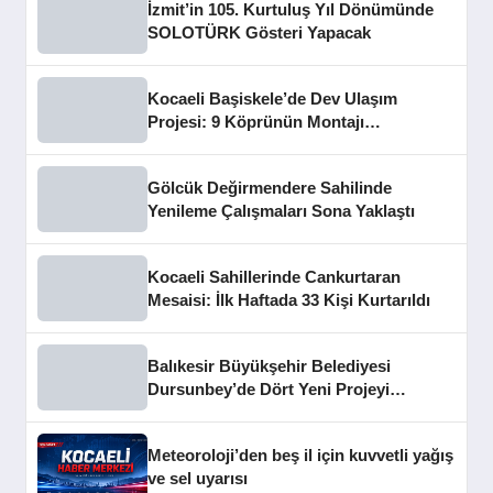
İzmit’in 105. Kurtuluş Yıl Dönümünde
SOLOTÜRK Gösteri Yapacak
Kocaeli Başiskele’de Dev Ulaşım
Projesi: 9 Köprünün Montajı
Tamamlandı
Gölcük Değirmendere Sahilinde
Yenileme Çalışmaları Sona Yaklaştı
Kocaeli Sahillerinde Cankurtaran
Mesaisi: İlk Haftada 33 Kişi Kurtarıldı
Balıkesir Büyükşehir Belediyesi
Dursunbey’de Dört Yeni Projeyi
Hizmete Açtı
Meteoroloji’den beş il için kuvvetli yağış
ve sel uyarısı