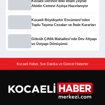
Kocaeli Derince’deki İmam Zeynel
Abidin Cemevi Açılışa Hazırlanıyor
Kocaeli Büyükşehir Encümeni’nden
Toplu Taşıma Cezaları ve İhale Kararları
Gölcük Çiftlik Mahallesi’nde Dev Altyapı
ve Üstyapı Dönüşümü
Kocaeli Haber, Son Dakika ve Güncel Haberler