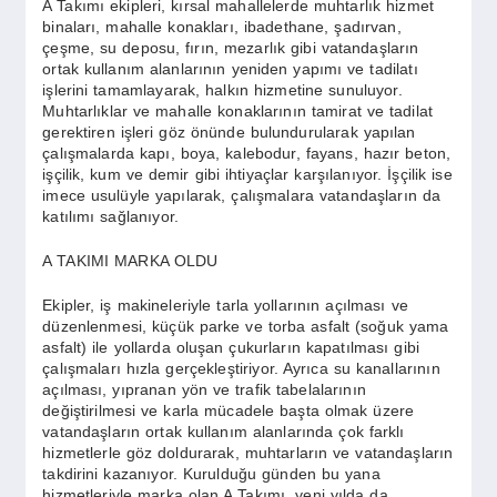
A Takımı ekipleri, kırsal mahallelerde muhtarlık hizmet
binaları, mahalle konakları, ibadethane, şadırvan,
çeşme, su deposu, fırın, mezarlık gibi vatandaşların
ortak kullanım alanlarının yeniden yapımı ve tadilatı
işlerini tamamlayarak, halkın hizmetine sunuluyor.
Muhtarlıklar ve mahalle konaklarının tamirat ve tadilat
gerektiren işleri göz önünde bulundurularak yapılan
çalışmalarda kapı, boya, kalebodur, fayans, hazır beton,
işçilik, kum ve demir gibi ihtiyaçlar karşılanıyor. İşçilik ise
imece usulüyle yapılarak, çalışmalara vatandaşların da
katılımı sağlanıyor.
A TAKIMI MARKA OLDU
Ekipler, iş makineleriyle tarla yollarının açılması ve
düzenlenmesi, küçük parke ve torba asfalt (soğuk yama
asfalt) ile yollarda oluşan çukurların kapatılması gibi
çalışmaları hızla gerçekleştiriyor. Ayrıca su kanallarının
açılması, yıpranan yön ve trafik tabelalarının
değiştirilmesi ve karla mücadele başta olmak üzere
vatandaşların ortak kullanım alanlarında çok farklı
hizmetlerle göz doldurarak, muhtarların ve vatandaşların
takdirini kazanıyor. Kurulduğu günden bu yana
hizmetleriyle marka olan A Takımı, yeni yılda da