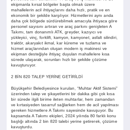
ekipmanla kırsal bölgeler başta olmak üzere
mahallelerin acil ihtiyaçlarını daha hızlı, pratik ve en
ekonomik bir şekilde karşılıyor. Hizmetlerini aynı anda
daha çok bölgede sürdürebilmek amacıyla ihtiyaca göre
personel sayısını artıran ve araç parkını genişleten A
Takımı, tam donanımlı ATK, greyder, kazıyıcı ve
yükleyici, vinç, forklift, kamyon, kamyonet, asfalt silindiri,
traktör, akaryakıt ikmal, kar küreme ve tuzlama ve
hizmet araçlarından oluşan modern iş makinesi ve
ekipman desteğiyle ihtiyaç duyulan mahallelere kısa
sürede ulaşarak, sorunları hızlı bir şekilde çözüme
kavuşturuyor.
2 BİN 820 TALEP YERİNE GETİRİLDİ
Büyükşehir Belediyesince kurulan, “Muhtar Aktif Sistemi”
üzerinden talep ve şikayetlerini bir dakika gibi çok kısa
bir sürede ilgili birime ileten muhtarlar, hem zamandan
ve kırtasiyeden tasarruf sağlarken hem de acil yapılması
gereken hizmetlere A Takımı sayesinde kavuşuyor. Bu
kapsamda A Takımı ekipleri, 2024 yılında 80 farklı konu
başlığı altında 2 bin 820 talebi yerine getirerek, çözüme
kavuşturdu.