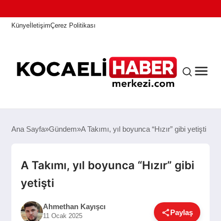
Künye
İletişim
Çerez Politikası
ANASAYFA
Ana Sayfa
Gündem
A Takımı, yıl boyunca “Hızır” gibi yetişti
KOCAELI HABER
A Takımı, yıl boyunca “Hızır” gibi
yetişti
ASAYIŞ
Ahmethan Kayışcı
Paylaş
11 Ocak 2025