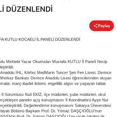
Lİ DÜZENLENDİ
Paylaş
adolu Mektebi Yazar Okumaları Mustafa KUTLU İl Paneli Necip
tirildi.
z Anadolu İHL, Körfez MedMarin Tuncer Şen Fen Lisesi, Derince
 Merkez Bankası Derince Anadolu Lisesi öğrencilerinden oluşan
malar, inanç-ibadet ikilemi, engellilik algısı ve yaşayan tabiat
Sorumlusu Nail EKİZ, ilçe müdürleri, şube müdürleri, okul
 gerçekleşen panelin açış konuşmasını İl Koordinatörü Ayşe Nur
erçekleştirildi. Değerlendirme konuşmasını Sakarya Üniversitesi
 Edebiyatı Bölümü Başkanı Prof. Dr. Yılmaz DAŞÇIOĞLU’nun
ANŞEN’in Prof. Dr. Yılmaz DAŞÇIOĞLU’na çiçek takdimi ile