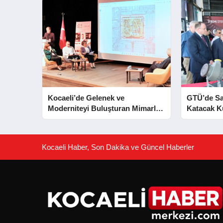
Kocaeli’de Gelenek ve
GTÜ’de S
Moderniteyi Buluşturan Mimarlık
Katacak 
Konferansı
Merkezleri
Kocaeli Haber, Son Dakika ve Güncel Haberler