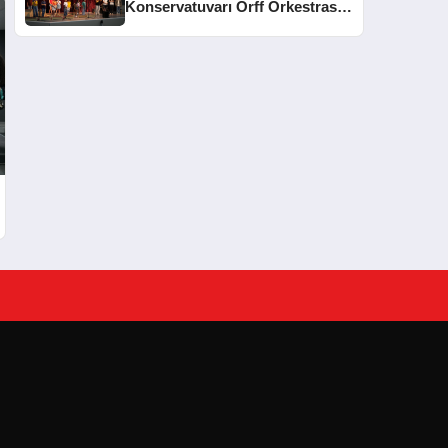
Konservatuvarı Orff Orkestrası
Yıl Sonu Konseri Düzenledi