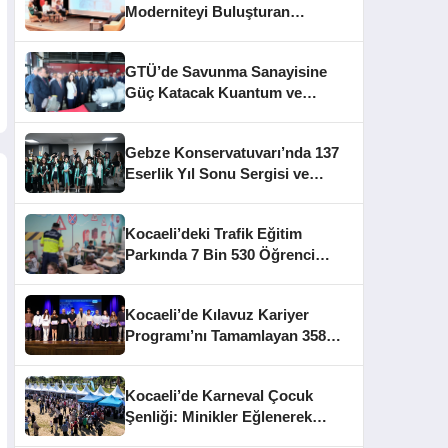
Moderniteyi Buluşturan
Mimarlık Konferansı
GTÜ’de Savunma Sanayisine
Güç Katacak Kuantum ve
TRMOTOR Merkezleri Açıldı
Gebze Konservatuvarı’nda 137
Eserlik Yıl Sonu Sergisi ve
Mezuniyet Heyecanı
Kocaeli’deki Trafik Eğitim
Parkında 7 Bin 530 Öğrenci
Bilinçlendirildi
Kocaeli’de Kılavuz Kariyer
Programı’nı Tamamlayan 358
Gence Sertifika Verildi
Kocaeli’de Karneval Çocuk
Şenliği: Minikler Eğlenerek
Üretiyor