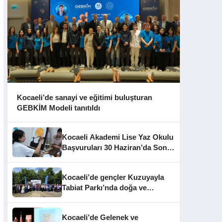
Kocaeli’de sanayi ve eğitimi buluşturan
GEBKİM Modeli tanıtıldı
Kocaeli Akademi Lise Yaz Okulu
Başvuruları 30 Haziran’da Sona
Eriyor
Kocaeli’de gençler Kuzuyayla
Tabiat Parkı’nda doğa ve
edebiyatla buluştu
Kocaeli’de Gelenek ve