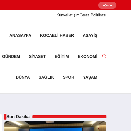
--:--:--
Senetleal.com G
Künye
İletişim
Çerez Politikası
ANASAYFA
KOCAELI HABER
ASAYIŞ
GÜNDEM
SIYASET
EĞITIM
EKONOMI
DÜNYA
SAĞLIK
SPOR
YAŞAM
Son Dakika