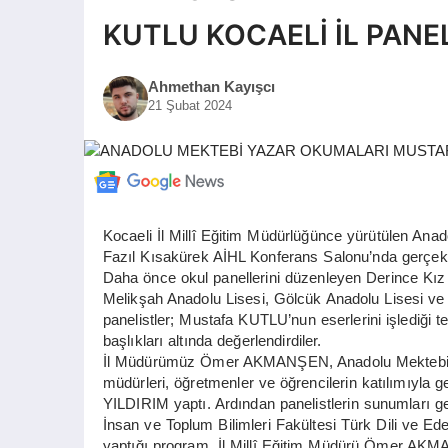
KUTLU KOCAELİ İL PANE
Ahmethan Kayışcı
21 Şubat 2024
Kocaeli İl Millî Eğitim Müdürlüğünce yürütülen An
Fazıl Kısakürek AİHL Konferans Salonu’nda gerçekleş
Daha önce okul panellerini düzenleyen Derince Kı
Melikşah Anadolu Lisesi, Gölcük Anadolu Lisesi ve
panelistler; Mustafa KUTLU’nun eserlerini işlediği te
başlıkları altında değerlendirdiler.
İl Müdürümüz Ömer AKMANŞEN, Anadolu Mektebi İl 
müdürleri, öğretmenler ve öğrencilerin katılımıyla
YILDIRIM yaptı. Ardından panelistlerin sunumları g
İnsan ve Toplum Bilimleri Fakültesi Türk Dili ve
yaptığı program, İl Millî Eğitim Müdürü Ömer AKM