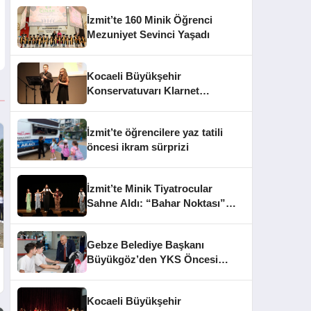
İzmit’te 160 Minik Öğrenci
Mezuniyet Sevinci Yaşadı
Kocaeli Büyükşehir
Konservatuvarı Klarnet
Öğrencilerinden Yıl Sonu
Konseri
İzmit’te öğrencilere yaz tatili
öncesi ikram sürprizi
İzmit’te Minik Tiyatrocular
Sahne Aldı: “Bahar Noktası”
Büyüledi
Gebze Belediye Başkanı
Büyükgöz’den YKS Öncesi
Öğrencilere Moral Ziyareti
Kocaeli Büyükşehir