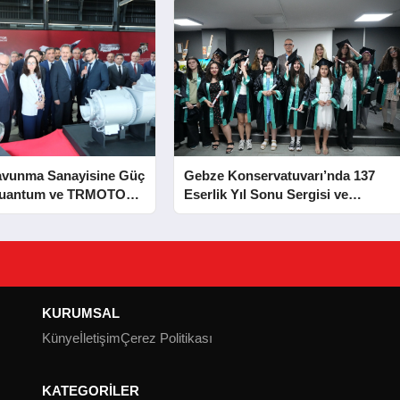
avunma Sanayisine Güç
Gebze Konservatuvarı’nda 137
Kuantum ve TRMOTOR
Eserlik Yıl Sonu Sergisi ve
 Açıldı
Mezuniyet Heyecanı
KURUMSAL
Künye
İletişim
Çerez Politikası
KATEGORİLER