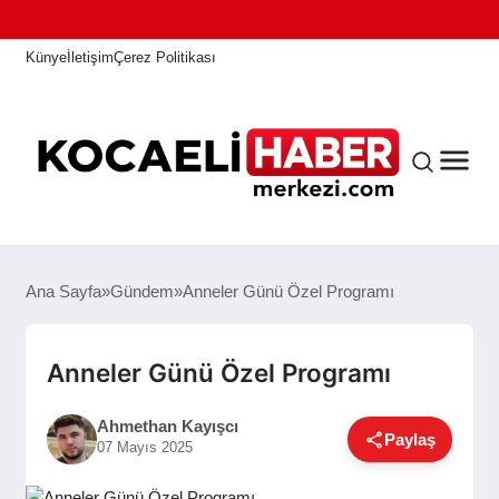
Künye
İletişim
Çerez Politikası
ANASAYFA
Ana Sayfa
Gündem
Anneler Günü Özel Programı
KOCAELI HABER
Anneler Günü Özel Programı
Ahmethan Kayışcı
Paylaş
ASAYIŞ
07 Mayıs 2025