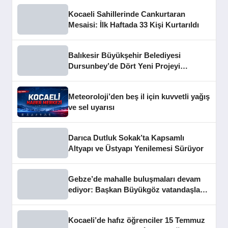
Kocaeli Sahillerinde Cankurtaran
Mesaisi: İlk Haftada 33 Kişi Kurtarıldı
Balıkesir Büyükşehir Belediyesi
Dursunbey’de Dört Yeni Projeyi
Hizmete Açtı
Meteoroloji’den beş il için kuvvetli yağış
ve sel uyarısı
Darıca Dutluk Sokak’ta Kapsamlı
Altyapı ve Üstyapı Yenilemesi Sürüyor
Gebze’de mahalle buluşmaları devam
ediyor: Başkan Büyükgöz vatandaşları
dinledi
Kocaeli’de hafız öğrenciler 15 Temmuz