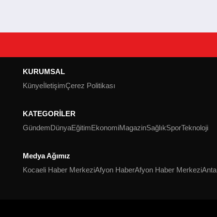
KURUMSAL
Künye
İletişim
Çerez Politikası
KATEGORİLER
Gündem
Dünya
Eğitim
Ekonomi
Magazin
Sağlık
Spor
Teknoloji
Medya Ağımız
Kocaeli Haber Merkezi
Afyon Haber
Afyon Haber Merkezi
Anta