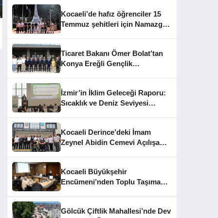
Kocaeli’de hafız öğrenciler 15
Temmuz şehitleri için Namazgâh
Şehitliği’nde buluştu
Ticaret Bakanı Ömer Bolat’tan
Konya Ereğli Gençlik
Kampüsü’ne Ziyaret
İzmir’in İklim Geleceği Raporu:
Sıcaklık ve Deniz Seviyesi
Uyarısı
Kocaeli Derince’deki İmam
Zeynel Abidin Cemevi Açılışa
Hazırlanıyor
Kocaeli Büyükşehir
Encümeni’nden Toplu Taşıma
Cezaları ve İhale Kararları
Gölcük Çiftlik Mahallesi’nde Dev