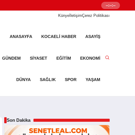
--:--:--
Senetleal.com G
Künye
İletişim
Çerez Politikası
ANASAYFA
KOCAELI HABER
ASAYIŞ
GÜNDEM
SIYASET
EĞITIM
EKONOMI
DÜNYA
SAĞLIK
SPOR
YAŞAM
Son Dakika