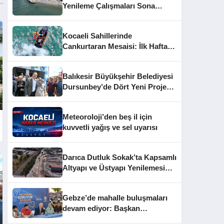
Yenileme Çalışmaları Sona
Yaklaştı
Kocaeli Sahillerinde
Cankurtaran Mesaisi: İlk Haftada
33 Kişi Kurtarıldı
Balıkesir Büyükşehir Belediyesi
Dursunbey’de Dört Yeni Projeyi
Hizmete Açtı
Meteoroloji’den beş il için
kuvvetli yağış ve sel uyarısı
Darıca Dutluk Sokak’ta Kapsamlı
Altyapı ve Üstyapı Yenilemesi
Sürüyor
Gebze’de mahalle buluşmaları
devam ediyor: Başkan
Büyükgöz vatandaşları dinledi