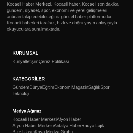
Kocaeli Haber Merkezi, Kocaeli haber, Kocaeli son dakika,
gündem, siyaset, spor, ekonomi ve yerel gelişmeleri
anbean takip edebileceğiniz güncel haber platformudur.
Kocaeli haberleri tarafsız, hızlı ve doğru yayın anlayışıyla
okuyuculara sunulmaktadır.
KURUMSAL
Künye
İletişim
Çerez Politikası
KATEGORİLER
Gündem
Dünya
Eğitim
Ekonomi
Magazin
Sağlık
Spor
Teknoloji
Medya Ağımız
Kocaeli Haber Merkezi
Afyon Haber
Afyon Haber Merkezi
Antalya Haber
Radyo Lojik
Bize Ulaşın
Kaya Medya Grubu