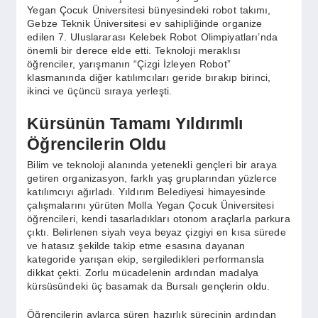
SPOR
Yegan Çocuk Üniversitesi bünyesindeki robot takımı,
Gebze Teknik Üniversitesi ev sahipliğinde organize
edilen 7. Uluslararası Kelebek Robot Olimpiyatları’nda
önemli bir derece elde etti. Teknoloji meraklısı
YAŞAM
öğrenciler, yarışmanın “Çizgi İzleyen Robot”
klasmanında diğer katılımcıları geride bırakıp birinci,
ikinci ve üçüncü sıraya yerleşti.
Kürsünün Tamamı Yıldırımlı
Öğrencilerin Oldu
Bilim ve teknoloji alanında yetenekli gençleri bir araya
getiren organizasyon, farklı yaş gruplarından yüzlerce
katılımcıyı ağırladı. Yıldırım Belediyesi himayesinde
çalışmalarını yürüten Molla Yegan Çocuk Üniversitesi
öğrencileri, kendi tasarladıkları otonom araçlarla parkura
çıktı. Belirlenen siyah veya beyaz çizgiyi en kısa sürede
ve hatasız şekilde takip etme esasına dayanan
kategoride yarışan ekip, sergiledikleri performansla
dikkat çekti. Zorlu mücadelenin ardından madalya
kürsüsündeki üç basamak da Bursalı gençlerin oldu.
Öğrencilerin aylarca süren hazırlık sürecinin ardından