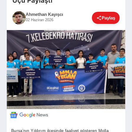
Üçü Paylaştı
GÜNDEM
Ahmethan Kayışcı
Paylaş
02 Haziran 2026
SIYASET
EĞITIM
EKONOMI
DÜNYA
SAĞLIK
Bursa’nın Yıldırım ilçesinde faaliyet gösteren Molla