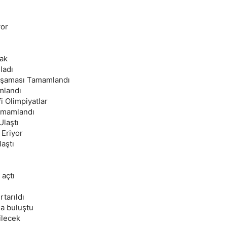
yor
ak
ladı
 Aşaması Tamamlandı
mlandı
i Olimpiyatlar
Tamamlandı
Ulaştı
 Eriyor
aştı
 açtı
tarıldı
la buluştu
ilecek