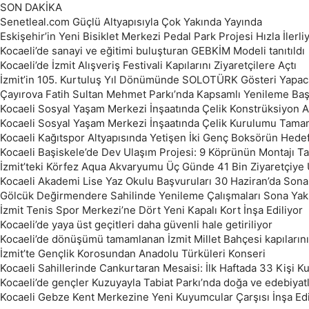
SON DAKİKA
Senetleal.com Güçlü Altyapısıyla Çok Yakında Yayında
Eskişehir’in Yeni Bisiklet Merkezi Pedal Park Projesi Hızla İlerli
Kocaeli’de sanayi ve eğitimi buluşturan GEBKİM Modeli tanıtıldı
Kocaeli’de İzmit Alışveriş Festivali Kapılarını Ziyaretçilere Açtı
İzmit’in 105. Kurtuluş Yıl Dönümünde SOLOTÜRK Gösteri Yapac
Çayırova Fatih Sultan Mehmet Parkı’nda Kapsamlı Yenileme Baş
Kocaeli Sosyal Yaşam Merkezi İnşaatında Çelik Konstrüksiyon
Kocaeli Sosyal Yaşam Merkezi İnşaatında Çelik Kurulumu Tama
Kocaeli Kağıtspor Altyapısında Yetişen İki Genç Boksörün Hedef
Kocaeli Başiskele’de Dev Ulaşım Projesi: 9 Köprünün Montajı 
İzmit’teki Körfez Aqua Akvaryumu Üç Günde 41 Bin Ziyaretçiye 
Kocaeli Akademi Lise Yaz Okulu Başvuruları 30 Haziran’da Sona
Gölcük Değirmendere Sahilinde Yenileme Çalışmaları Sona Yakl
İzmit Tenis Spor Merkezi’ne Dört Yeni Kapalı Kort İnşa Ediliyor
Kocaeli’de yaya üst geçitleri daha güvenli hale getiriliyor
Kocaeli’de dönüşümü tamamlanan İzmit Millet Bahçesi kapılarını
İzmit’te Gençlik Korosundan Anadolu Türküleri Konseri
Kocaeli Sahillerinde Cankurtaran Mesaisi: İlk Haftada 33 Kişi Kur
Kocaeli’de gençler Kuzuyayla Tabiat Parkı’nda doğa ve edebiyat
Kocaeli Gebze Kent Merkezine Yeni Kuyumcular Çarşısı İnşa Ed