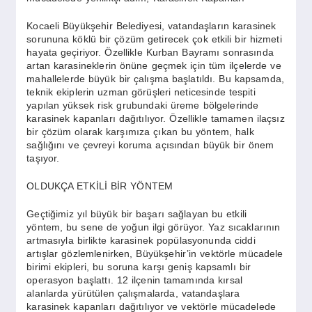
SPOR
Kocaeli Büyükşehir Belediyesi, vatandaşların karasinek
sorununa köklü bir çözüm getirecek çok etkili bir hizmeti
hayata geçiriyor. Özellikle Kurban Bayramı sonrasında
YAŞAM
artan karasineklerin önüne geçmek için tüm ilçelerde ve
mahallelerde büyük bir çalışma başlatıldı. Bu kapsamda,
teknik ekiplerin uzman görüşleri neticesinde tespiti
yapılan yüksek risk grubundaki üreme bölgelerinde
karasinek kapanları dağıtılıyor. Özellikle tamamen ilaçsız
bir çözüm olarak karşımıza çıkan bu yöntem, halk
sağlığını ve çevreyi koruma açısından büyük bir önem
taşıyor.
OLDUKÇA ETKİLİ BİR YÖNTEM
Geçtiğimiz yıl büyük bir başarı sağlayan bu etkili
yöntem, bu sene de yoğun ilgi görüyor. Yaz sıcaklarının
artmasıyla birlikte karasinek popülasyonunda ciddi
artışlar gözlemlenirken, Büyükşehir’in vektörle mücadele
birimi ekipleri, bu soruna karşı geniş kapsamlı bir
operasyon başlattı. 12 ilçenin tamamında kırsal
alanlarda yürütülen çalışmalarda, vatandaşlara
karasinek kapanları dağıtılıyor ve vektörle mücadelede