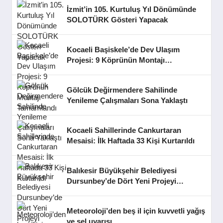
İzmit’in 105. Kurtuluş Yıl Dönümünde
SOLOTÜRK Gösteri Yapacak
Kocaeli Başiskele’de Dev Ulaşım
Projesi: 9 Köprünün Montajı
Tamamlandı
Gölcük Değirmendere Sahilinde
Yenileme Çalışmaları Sona Yaklaştı
Kocaeli Sahillerinde Cankurtaran
Mesaisi: İlk Haftada 33 Kişi Kurtarıldı
Balıkesir Büyükşehir Belediyesi
Dursunbey’de Dört Yeni Projeyi
Hizmete Açtı
Meteoroloji’den beş il için kuvvetli yağış
ve sel uyarısı