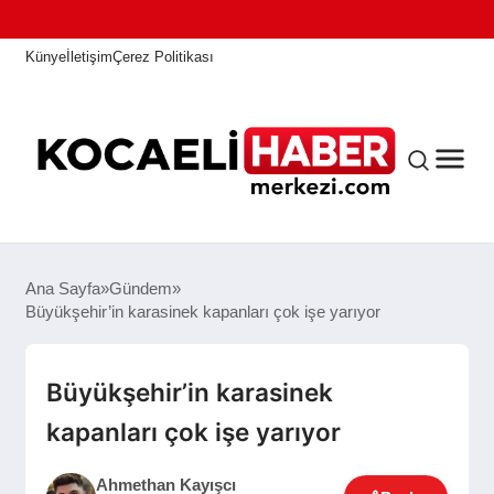
Künye
İletişim
Çerez Politikası
ANASAYFA
Ana Sayfa
Gündem
Büyükşehir’in karasinek kapanları çok işe yarıyor
KOCAELI HABER
Büyükşehir’in karasinek
kapanları çok işe yarıyor
ASAYIŞ
Ahmethan Kayışcı