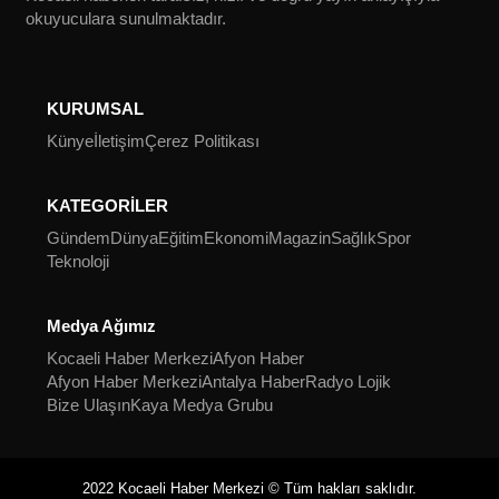
okuyuculara sunulmaktadır.
KURUMSAL
Künye
İletişim
Çerez Politikası
KATEGORİLER
Gündem
Dünya
Eğitim
Ekonomi
Magazin
Sağlık
Spor
Teknoloji
Medya Ağımız
Kocaeli Haber Merkezi
Afyon Haber
Afyon Haber Merkezi
Antalya Haber
Radyo Lojik
Bize Ulaşın
Kaya Medya Grubu
2022 Kocaeli Haber Merkezi © Tüm hakları saklıdır.