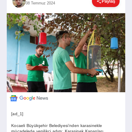
Paylaş
08 Temmuz 2024
GÜNDEM
SIYASET
EĞITIM
EKONOMI
DÜNYA
SAĞLIK
[ad_1]
Kocaeli Büyükşehir Belediyesi’nden karasinekle
mücadelede yenilikçi adım; Karasinek Kapanları