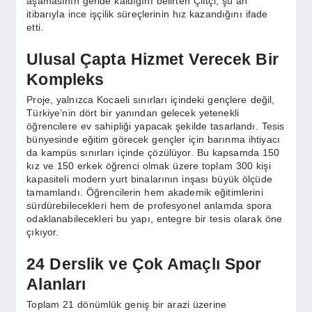
aşamasının geride kaldığını belirten Çiftçi, şu an
SPOR
itibarıyla ince işçilik süreçlerinin hız kazandığını ifade
etti.
YAŞAM
Ulusal Çapta Hizmet Verecek Bir
Kompleks
Proje, yalnızca Kocaeli sınırları içindeki gençlere değil,
Türkiye’nin dört bir yanından gelecek yetenekli
öğrencilere ev sahipliği yapacak şekilde tasarlandı. Tesis
bünyesinde eğitim görecek gençler için barınma ihtiyacı
da kampüs sınırları içinde çözülüyor. Bu kapsamda 150
kız ve 150 erkek öğrenci olmak üzere toplam 300 kişi
kapasiteli modern yurt binalarının inşası büyük ölçüde
tamamlandı. Öğrencilerin hem akademik eğitimlerini
sürdürebilecekleri hem de profesyonel anlamda spora
odaklanabilecekleri bu yapı, entegre bir tesis olarak öne
çıkıyor.
24 Derslik ve Çok Amaçlı Spor
Alanları
Toplam 21 dönümlük geniş bir arazi üzerine