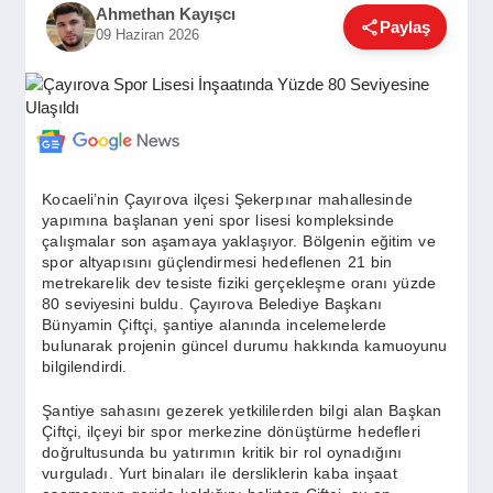
Ahmethan Kayışcı
GÜNDEM
Paylaş
09 Haziran 2026
SIYASET
EĞITIM
Kocaeli’nin Çayırova ilçesi Şekerpınar mahallesinde
yapımına başlanan yeni spor lisesi kompleksinde
çalışmalar son aşamaya yaklaşıyor. Bölgenin eğitim ve
EKONOMI
spor altyapısını güçlendirmesi hedeflenen 21 bin
metrekarelik dev tesiste fiziki gerçekleşme oranı yüzde
80 seviyesini buldu. Çayırova Belediye Başkanı
Bünyamin Çiftçi, şantiye alanında incelemelerde
DÜNYA
bulunarak projenin güncel durumu hakkında kamuoyunu
bilgilendirdi.
Şantiye sahasını gezerek yetkililerden bilgi alan Başkan
SAĞLIK
Çiftçi, ilçeyi bir spor merkezine dönüştürme hedefleri
doğrultusunda bu yatırımın kritik bir rol oynadığını
vurguladı. Yurt binaları ile dersliklerin kaba inşaat