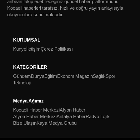
anbean takip edebileceğiniz güncel haber platformudur.
Kocaeli haberleri tarafsız, hızlı ve doğru yayın anlayışıyla
okuyuculara sunulmaktadır.
KURUMSAL
Künye
İletişim
Çerez Politikası
KATEGORİLER
Gündem
Dünya
Eğitim
Ekonomi
Magazin
Sağlık
Spor
Teknoloji
Medya Ağımız
Kocaeli Haber Merkezi
Afyon Haber
Afyon Haber Merkezi
Antalya Haber
Radyo Lojik
Bize Ulaşın
Kaya Medya Grubu