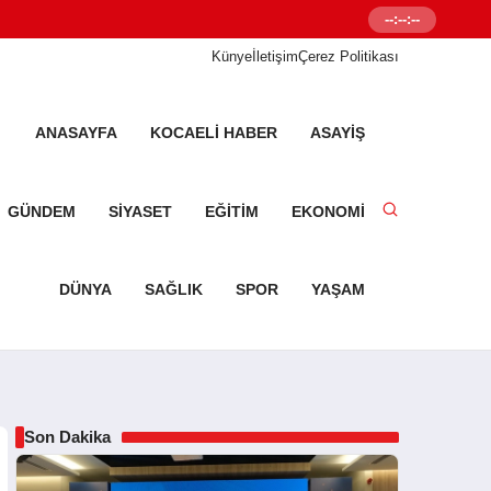
--:--:--
Senetleal.com G
Künye
İletişim
Çerez Politikası
ANASAYFA
KOCAELI HABER
ASAYIŞ
GÜNDEM
SIYASET
EĞITIM
EKONOMI
DÜNYA
SAĞLIK
SPOR
YAŞAM
Son Dakika