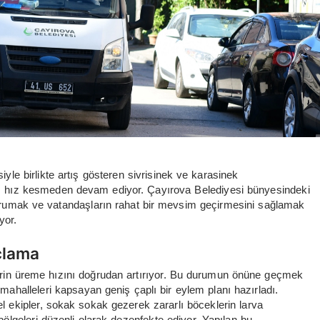
iyle birlikte artış gösteren sivrisinek ve karasinek
rı hız kesmeden devam ediyor. Çayırova Belediyesi bünyesindeki
ı korumak ve vatandaşların rahat bir mevsim geçirmesini sağlamak
yor.
açlama
lerin üreme hızını doğrudan artırıyor. Bu durumun önüne geçmek
m mahalleleri kapsayan geniş çaplı bir eylem planı hazırladı.
el ekipler, sokak sokak gezerek zararlı böceklerin larva
 bölgeleri düzenli olarak dezenfekte ediyor. Yapılan bu