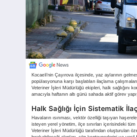
Kocaeli’nin Çayırova ilçesinde, yaz aylarının gelmes
popülasyonuna karşı başlatılan ilaçlama çalışmala
Veteriner İşleri Müdürlüğü ekipleri, halk sağlığın
amacıyla haftanın altı günü sahada aktif görev yapı
Halk Sağlığı İçin Sistematik İl
Havaların ısınması, vektör özelliği taşıyan haşere
isteyen yerel yönetim, ilçe sınırları içerisindeki tü
Veteriner İşleri Müdürlüğü tarafından oluşturulan öz
bırakabileceği alanları, çöp konteynerlerini ve yeşil