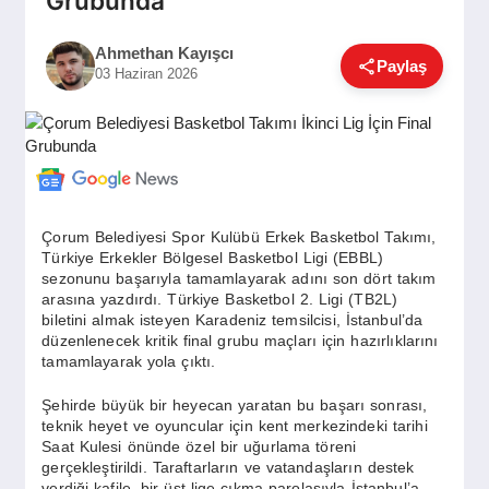
Grubunda
GÜNDEM
Ahmethan Kayışcı
Paylaş
03 Haziran 2026
SIYASET
EĞITIM
Çorum Belediyesi Spor Kulübü Erkek Basketbol Takımı,
Türkiye Erkekler Bölgesel Basketbol Ligi (EBBL)
EKONOMI
sezonunu başarıyla tamamlayarak adını son dört takım
arasına yazdırdı. Türkiye Basketbol 2. Ligi (TB2L)
biletini almak isteyen Karadeniz temsilcisi, İstanbul’da
DÜNYA
düzenlenecek kritik final grubu maçları için hazırlıklarını
tamamlayarak yola çıktı.
Şehirde büyük bir heyecan yaratan bu başarı sonrası,
SAĞLIK
teknik heyet ve oyuncular için kent merkezindeki tarihi
Saat Kulesi önünde özel bir uğurlama töreni
gerçekleştirildi. Taraftarların ve vatandaşların destek
verdiği kafile, bir üst lige çıkma parolasıyla İstanbul’a