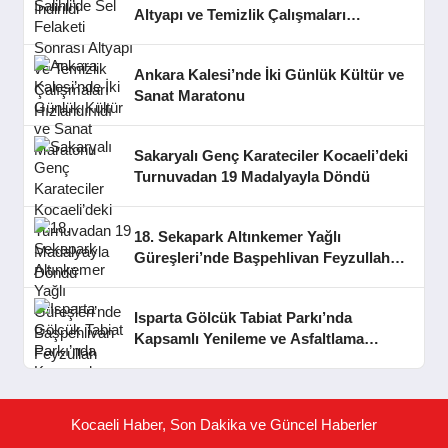
Altyapı ve Temizlik Çalışmaları
Hızlandırıldı
Ankara Kalesi’nde İki Günlük Kültür ve
Sanat Maratonu
Sakaryalı Genç Karateciler Kocaeli’deki
Turnuvadan 19 Madalyayla Döndü
18. Sekapark Altınkemer Yağlı
Güreşleri’nde Başpehlivan Feyzullah
Aktürk Oldu
Isparta Gölcük Tabiat Parkı’nda
Kapsamlı Yenileme ve Asfaltlama
Çalışmaları
Kocaeli Haber, Son Dakika ve Güncel Haberler