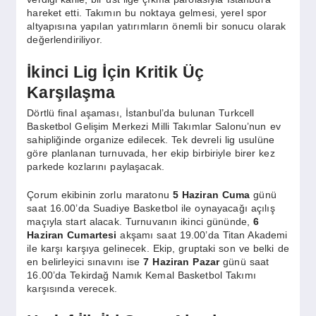
SPOR
hareket etti. Takımın bu noktaya gelmesi, yerel spor
altyapısına yapılan yatırımların önemli bir sonucu olarak
değerlendiriliyor.
YAŞAM
İkinci Lig İçin Kritik Üç
Karşılaşma
Dörtlü final aşaması, İstanbul’da bulunan Turkcell
Basketbol Gelişim Merkezi Milli Takımlar Salonu’nun ev
sahipliğinde organize edilecek. Tek devreli lig usulüne
göre planlanan turnuvada, her ekip birbiriyle birer kez
parkede kozlarını paylaşacak.
Çorum ekibinin zorlu maratonu
5 Haziran Cuma
günü
saat 16.00’da Suadiye Basketbol ile oynayacağı açılış
maçıyla start alacak. Turnuvanın ikinci gününde,
6
Haziran Cumartesi
akşamı saat 19.00’da Titan Akademi
ile karşı karşıya gelinecek. Ekip, gruptaki son ve belki de
en belirleyici sınavını ise
7 Haziran Pazar
günü saat
16.00’da Tekirdağ Namık Kemal Basketbol Takımı
karşısında verecek.