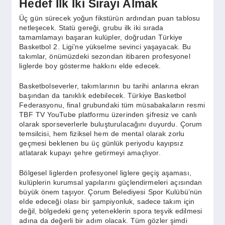
Hedef İlk İki Sırayı Almak
Üç gün sürecek yoğun fikstürün ardından puan tablosu
netleşecek. Statü gereği, grubu ilk iki sırada
tamamlamayı başaran kulüpler, doğrudan Türkiye
Basketbol 2. Ligi’ne yükselme sevinci yaşayacak. Bu
takımlar, önümüzdeki sezondan itibaren profesyonel
liglerde boy gösterme hakkını elde edecek.
Basketbolseverler, takımlarının bu tarihi anlarına ekran
başından da tanıklık edebilecek. Türkiye Basketbol
Federasyonu, final grubundaki tüm müsabakaların resmi
TBF TV YouTube platformu üzerinden şifresiz ve canlı
olarak sporseverlerle buluşturulacağını duyurdu. Çorum
temsilcisi, hem fiziksel hem de mental olarak zorlu
geçmesi beklenen bu üç günlük periyodu kayıpsız
atlatarak kupayı şehre getirmeyi amaçlıyor.
Bölgesel liglerden profesyonel liglere geçiş aşaması,
kulüplerin kurumsal yapılarını güçlendirmeleri açısından
büyük önem taşıyor. Çorum Belediyesi Spor Kulübü’nün
elde edeceği olası bir şampiyonluk, sadece takım için
değil, bölgedeki genç yeteneklerin spora teşvik edilmesi
adına da değerli bir adım olacak. Tüm gözler şimdi