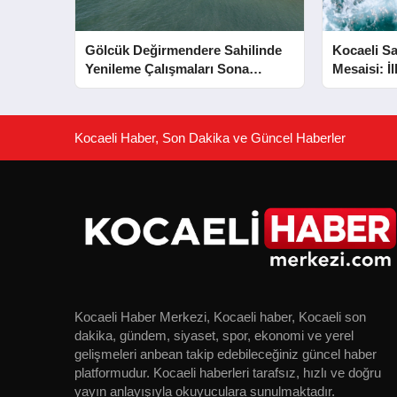
Gölcük Değirmendere Sahilinde
Kocaeli Sa
Yenileme Çalışmaları Sona
Mesaisi: İ
Yaklaştı
Kurtarıldı
Kocaeli Haber, Son Dakika ve Güncel Haberler
Kocaeli Haber Merkezi, Kocaeli haber, Kocaeli son
dakika, gündem, siyaset, spor, ekonomi ve yerel
gelişmeleri anbean takip edebileceğiniz güncel haber
platformudur. Kocaeli haberleri tarafsız, hızlı ve doğru
yayın anlayışıyla okuyuculara sunulmaktadır.