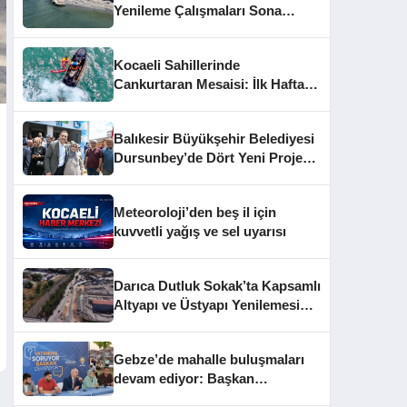
Yenileme Çalışmaları Sona
Yaklaştı
Kocaeli Sahillerinde
Cankurtaran Mesaisi: İlk Haftada
33 Kişi Kurtarıldı
Balıkesir Büyükşehir Belediyesi
Dursunbey’de Dört Yeni Projeyi
Hizmete Açtı
Meteoroloji’den beş il için
kuvvetli yağış ve sel uyarısı
Darıca Dutluk Sokak’ta Kapsamlı
Altyapı ve Üstyapı Yenilemesi
Sürüyor
Gebze’de mahalle buluşmaları
devam ediyor: Başkan
Büyükgöz vatandaşları dinledi