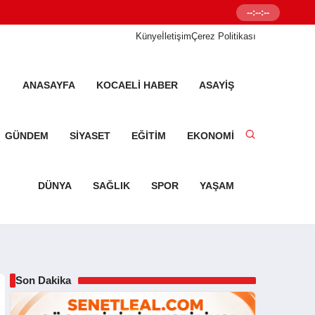
--:--:--
Senetleal.com G
Künye
İletişim
Çerez Politikası
ANASAYFA
KOCAELI HABER
ASAYIŞ
GÜNDEM
SIYASET
EĞITIM
EKONOMI
DÜNYA
SAĞLIK
SPOR
YAŞAM
Son Dakika