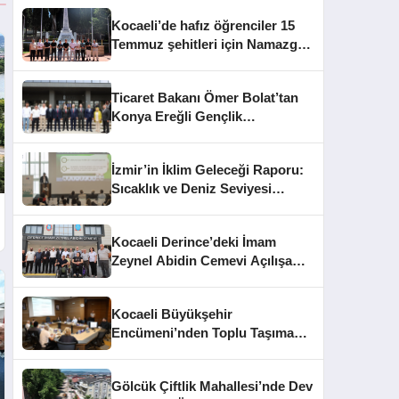
Kocaeli’de hafız öğrenciler 15
Temmuz şehitleri için Namazgâh
Şehitliği’nde buluştu
Ticaret Bakanı Ömer Bolat’tan
Konya Ereğli Gençlik
Kampüsü’ne Ziyaret
İzmir’in İklim Geleceği Raporu:
Sıcaklık ve Deniz Seviyesi
Uyarısı
Kocaeli Derince’deki İmam
Zeynel Abidin Cemevi Açılışa
Hazırlanıyor
Kocaeli Büyükşehir
Encümeni’nden Toplu Taşıma
Cezaları ve İhale Kararları
Gölcük Çiftlik Mahallesi’nde Dev