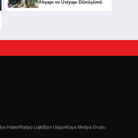
Altyapı ve Üstyapı Dönüşümü
lya Haber
Radyo Lojik
Bize Ulaşın
Kaya Medya Grubu