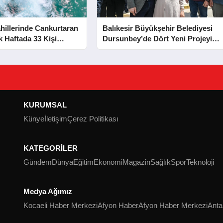
hillerinde Cankurtaran
Balıkesir Büyükşehir Belediyesi
lk Haftada 33 Kişi
Dursunbey’de Dört Yeni Projeyi
Hizmete Açtı
KURUMSAL
Künye
İletişim
Çerez Politikası
KATEGORİLER
Gündem
Dünya
Eğitim
Ekonomi
Magazin
Sağlık
Spor
Teknoloji
Medya Ağımız
Kocaeli Haber Merkezi
Afyon Haber
Afyon Haber Merkezi
Anta