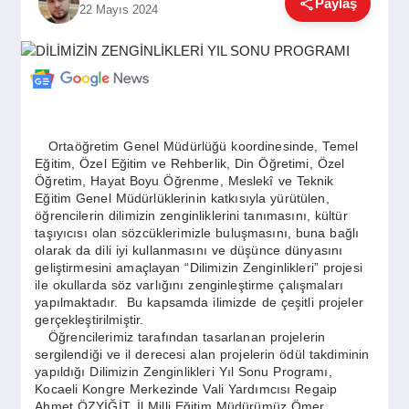
Paylaş
22 Mayıs 2024
GÜNDEM
SIYASET
Ortaöğretim Genel Müdürlüğü koordinesinde, Temel
EĞITIM
Eğitim, Özel Eğitim ve Rehberlik, Din Öğretimi, Özel
Öğretim, Hayat Boyu Öğrenme, Meslekî ve Teknik
Eğitim Genel Müdürlüklerinin katkısıyla yürütülen,
öğrencilerin dilimizin zenginliklerini tanımasını, kültür
EKONOMI
taşıyıcısı olan sözcüklerimizle buluşmasını, buna bağlı
olarak da dili iyi kullanmasını ve düşünce dünyasını
geliştirmesini amaçlayan “Dilimizin Zenginlikleri” projesi
DÜNYA
ile okullarda söz varlığını zenginleştirme çalışmaları
yapılmaktadır. Bu kapsamda ilimizde de çeşitli projeler
gerçekleştirilmiştir.
Öğrencilerimiz tarafından tasarlanan projelerin
SAĞLIK
sergilendiği ve il derecesi alan projelerin ödül takdiminin
yapıldığı Dilimizin Zenginlikleri Yıl Sonu Programı,
Kocaeli Kongre Merkezinde Vali Yardımcısı Regaip
Ahmet ÖZYİĞİT, İl Milli Eğitim Müdürümüz Ömer