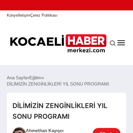
Künye
İletişim
Çerez Politikası
ANASAYFA
Ana Sayfa
Eğitim
DİLİMİZİN ZENGİNLİKLERİ YIL SONU PROGRAMI
KOCAELI HABER
DİLİMİZİN ZENGİNLİKLERİ YIL
SONU PROGRAMI
ASAYIŞ
Ahmethan Kayışcı