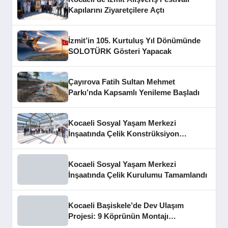
Kapılarını Ziyaretçilere Açtı
İzmit’in 105. Kurtuluş Yıl Dönümünde
SOLOTÜRK Gösteri Yapacak
Çayırova Fatih Sultan Mehmet
Parkı’nda Kapsamlı Yenileme Başladı
Kocaeli Sosyal Yaşam Merkezi
İnşaatında Çelik Konstrüksiyon
Aşaması Tamamlandı
Kocaeli Sosyal Yaşam Merkezi
İnşaatında Çelik Kurulumu Tamamlandı
Kocaeli Başiskele’de Dev Ulaşım
Projesi: 9 Köprünün Montajı
Tamamlandı