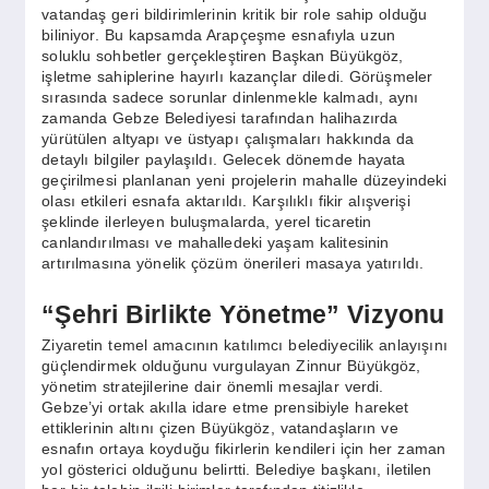
vatandaş geri bildirimlerinin kritik bir role sahip olduğu
biliniyor. Bu kapsamda Arapçeşme esnafıyla uzun
soluklu sohbetler gerçekleştiren Başkan Büyükgöz,
işletme sahiplerine hayırlı kazançlar diledi. Görüşmeler
sırasında sadece sorunlar dinlenmekle kalmadı, aynı
zamanda Gebze Belediyesi tarafından halihazırda
yürütülen altyapı ve üstyapı çalışmaları hakkında da
detaylı bilgiler paylaşıldı. Gelecek dönemde hayata
geçirilmesi planlanan yeni projelerin mahalle düzeyindeki
olası etkileri esnafa aktarıldı. Karşılıklı fikir alışverişi
şeklinde ilerleyen buluşmalarda, yerel ticaretin
canlandırılması ve mahalledeki yaşam kalitesinin
artırılmasına yönelik çözüm önerileri masaya yatırıldı.
“Şehri Birlikte Yönetme” Vizyonu
Ziyaretin temel amacının katılımcı belediyecilik anlayışını
güçlendirmek olduğunu vurgulayan Zinnur Büyükgöz,
yönetim stratejilerine dair önemli mesajlar verdi.
Gebze’yi ortak akılla idare etme prensibiyle hareket
ettiklerinin altını çizen Büyükgöz, vatandaşların ve
esnafın ortaya koyduğu fikirlerin kendileri için her zaman
yol gösterici olduğunu belirtti. Belediye başkanı, iletilen