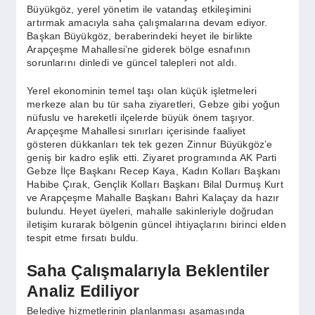
SPOR
Büyükgöz, yerel yönetim ile vatandaş etkileşimini
artırmak amacıyla saha çalışmalarına devam ediyor.
Başkan Büyükgöz, beraberindeki heyet ile birlikte
Arapçeşme Mahallesi’ne giderek bölge esnafının
YAŞAM
sorunlarını dinledi ve güncel talepleri not aldı.
Yerel ekonominin temel taşı olan küçük işletmeleri
merkeze alan bu tür saha ziyaretleri, Gebze gibi yoğun
nüfuslu ve hareketli ilçelerde büyük önem taşıyor.
Arapçeşme Mahallesi sınırları içerisinde faaliyet
gösteren dükkanları tek tek gezen Zinnur Büyükgöz’e
geniş bir kadro eşlik etti. Ziyaret programında AK Parti
Gebze İlçe Başkanı Recep Kaya, Kadın Kolları Başkanı
Habibe Çırak, Gençlik Kolları Başkanı Bilal Durmuş Kurt
ve Arapçeşme Mahalle Başkanı Bahri Kalaçay da hazır
bulundu. Heyet üyeleri, mahalle sakinleriyle doğrudan
iletişim kurarak bölgenin güncel ihtiyaçlarını birinci elden
tespit etme fırsatı buldu.
Saha Çalışmalarıyla Beklentiler
Analiz Ediliyor
Belediye hizmetlerinin planlanması aşamasında