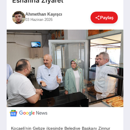
Esnafına Ziyaret
GÜNDEM
Ahmethan Kayışcı
Paylaş
03 Haziran 2026
SIYASET
EĞITIM
EKONOMI
DÜNYA
SAĞLIK
Kocaeli’nin Gebze ilçesinde Belediye Başkanı Zinnur