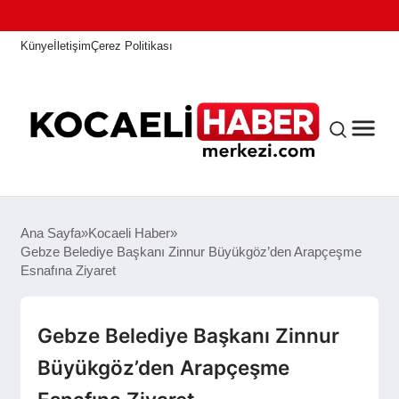
Künye
İletişim
Çerez Politikası
ANASAYFA
Ana Sayfa
Kocaeli Haber
Gebze Belediye Başkanı Zinnur Büyükgöz’den Arapçeşme
Esnafına Ziyaret
KOCAELI HABER
Gebze Belediye Başkanı Zinnur
ASAYIŞ
Büyükgöz’den Arapçeşme