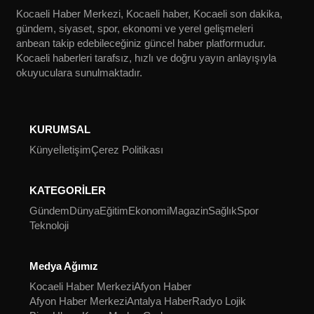
Kocaeli Haber Merkezi, Kocaeli haber, Kocaeli son dakika,
gündem, siyaset, spor, ekonomi ve yerel gelişmeleri
anbean takip edebileceğiniz güncel haber platformudur.
Kocaeli haberleri tarafsız, hızlı ve doğru yayın anlayışıyla
okuyuculara sunulmaktadır.
KURUMSAL
Künye
İletişim
Çerez Politikası
KATEGORİLER
Gündem
Dünya
Eğitim
Ekonomi
Magazin
Sağlık
Spor
Teknoloji
Medya Ağımız
Kocaeli Haber Merkezi
Afyon Haber
Afyon Haber Merkezi
Antalya Haber
Radyo Lojik