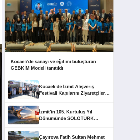
Kocaeli’de sanayi ve eğitimi buluşturan
GEBKİM Modeli tanıtıldı
Kocaeli’de İzmit Alışveriş
Festivali Kapılarını Ziyaretçilere
Açtı
İzmit’in 105. Kurtuluş Yıl
Dönümünde SOLOTÜRK
Gösteri Yapacak
Çayırova Fatih Sultan Mehmet