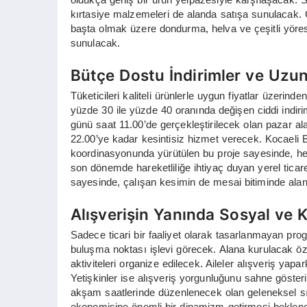
kırtasiye malzemeleri de alanda satışa sunulacak. 
başta olmak üzere dondurma, helva ve çeşitli yöresel
sunulacak.
Bütçe Dostu İndirimler ve Uzun
Tüketicileri kaliteli ürünlerle uygun fiyatlar üzerind
yüzde 30 ile yüzde 40 oranında değişen ciddi indi
günü saat 11.00’de gerçekleştirilecek olan pazar 
22.00’ye kadar kesintisiz hizmet verecek. Kocaeli
koordinasyonunda yürütülen bu proje sayesinde, h
son dönemde hareketliliğe ihtiyaç duyan yerel ticare
sayesinde, çalışan kesimin de mesai bitiminde alana
Alışverişin Yanında Sosyal ve Kü
Sadece ticari bir faaliyet olarak tasarlanmayan pro
buluşma noktası işlevi görecek. Alana kurulacak öz
aktiviteleri organize edilecek. Aileler alışveriş yapa
Yetişkinler ise alışveriş yorgunluğunu sahne gösterile
akşam saatlerinde düzenlenecek olan geleneksel sır
ekonomisine önemli bir dinamizm getirmesi beklene