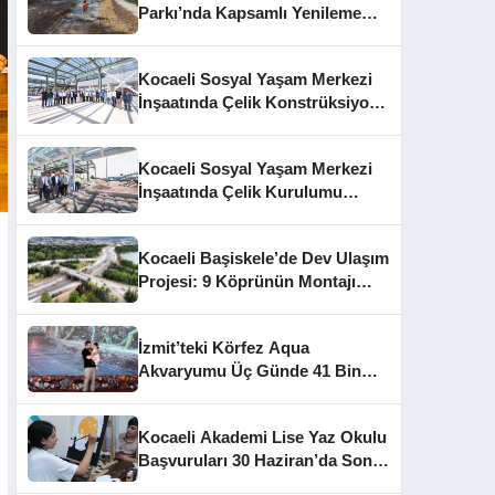
Parkı’nda Kapsamlı Yenileme
Başladı
Kocaeli Sosyal Yaşam Merkezi
İnşaatında Çelik Konstrüksiyon
Aşaması Tamamlandı
Kocaeli Sosyal Yaşam Merkezi
İnşaatında Çelik Kurulumu
Tamamlandı
Kocaeli Başiskele’de Dev Ulaşım
Projesi: 9 Köprünün Montajı
Tamamlandı
İzmit’teki Körfez Aqua
Akvaryumu Üç Günde 41 Bin
Ziyaretçiye Ulaştı
Kocaeli Akademi Lise Yaz Okulu
Başvuruları 30 Haziran’da Sona
Eriyor