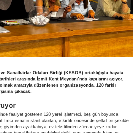
ve Sanatkârlar Odaları Birliği (KESOB) ortaklığıyla hayata
 tarihleri arasında İzmit Kent Meydanı’nda kapılarını açıyor.
olmak amacıyla düzenlenen organizasyonda, 120 farklı
rşısına çıkacak.
ruyor
inde faaliyet gösteren 120 yerel işletmeci, beş gün boyunca
ımcı esnafın stant alanları, etkinlik öncesinde şeffaf bir şekilde
iler; giyimden ayakkabıya, ev tekstilinden züccaciyeye kadar
Sadece temel ihtiyaç maddeleri değil, aynı zamanda kitap ve