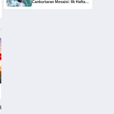
Cankurtaran Mesaisi: İlk Haftada
33 Kişi Kurtarıldı