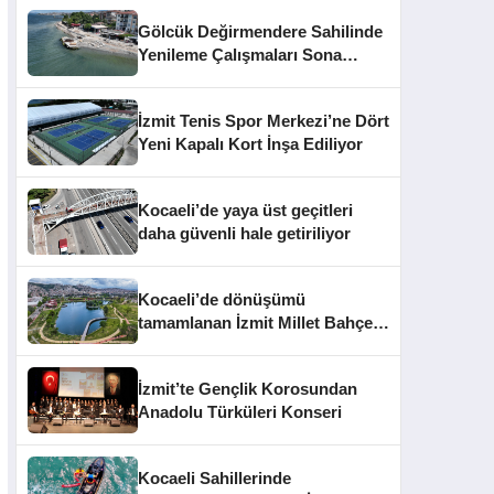
Gölcük Değirmendere Sahilinde
Yenileme Çalışmaları Sona
Yaklaştı
İzmit Tenis Spor Merkezi’ne Dört
Yeni Kapalı Kort İnşa Ediliyor
Kocaeli’de yaya üst geçitleri
daha güvenli hale getiriliyor
Kocaeli’de dönüşümü
tamamlanan İzmit Millet Bahçesi
kapılarını açtı
İzmit’te Gençlik Korosundan
Anadolu Türküleri Konseri
Kocaeli Sahillerinde