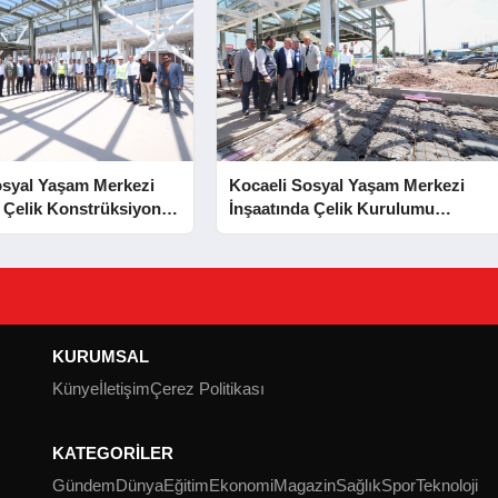
osyal Yaşam Merkezi
Kocaeli Sosyal Yaşam Merkezi
 Çelik Konstrüksiyon
İnşaatında Çelik Kurulumu
Tamamlandı
Tamamlandı
KURUMSAL
Künye
İletişim
Çerez Politikası
KATEGORİLER
Gündem
Dünya
Eğitim
Ekonomi
Magazin
Sağlık
Spor
Teknoloji