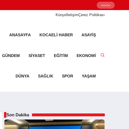
--:--:--
Senetleal.com G
Künye
İletişim
Çerez Politikası
ANASAYFA
KOCAELI HABER
ASAYIŞ
GÜNDEM
SIYASET
EĞITIM
EKONOMI
DÜNYA
SAĞLIK
SPOR
YAŞAM
Son Dakika