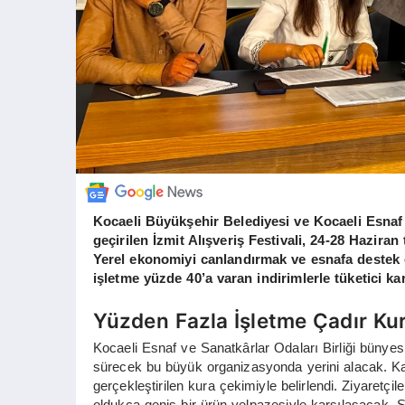
Kocaeli Büyükşehir Belediyesi ve Kocaeli Esnaf 
geçirilen İzmit Alışveriş Festivali, 24-28 Haziran
Yerel ekonomiyi canlandırmak ve esnafa destek 
işletme yüzde 40’a varan indirimlerle tüketici ka
Yüzden Fazla İşletme Çadır Ku
Kocaeli Esnaf ve Sanatkârlar Odaları Birliği bünyes
sürecek bu büyük organizasyonda yerini alacak. Katıl
gerçekleştirilen kura çekimiyle belirlendi. Ziyaretç
oldukça geniş bir ürün yelpazesiyle karşılaşacak. 