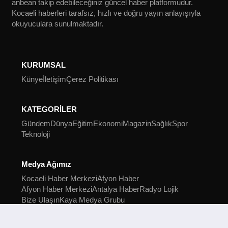
anbean takip edebileceğiniz güncel haber platformudur.
Kocaeli haberleri tarafsız, hızlı ve doğru yayın anlayışıyla
okuyuculara sunulmaktadır.
KURUMSAL
Künye
İletişim
Çerez Politikası
KATEGORİLER
Gündem
Dünya
Eğitim
Ekonomi
Magazin
Sağlık
Spor
Teknoloji
Medya Ağımız
Kocaeli Haber Merkezi
Afyon Haber
Afyon Haber Merkezi
Antalya Haber
Radyo Lojik
Bize Ulaşın
Kaya Medya Grubu