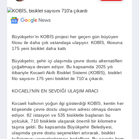
GÜNDEM
SIYASET
Büyükşehir’in KOBİS projesi her geçen gün büyüyen
filosu ile daha çok vatandaşa ulaşıyor. KOBİS, filosuna
175 yeni bisiklet daha kattı
EĞITIM
Büyükşehir, şehir içi ulaşımda çevre dostu alternatifleri
çoğaltmaya devam ediyor. Bu kapsamda 2025 yılı
itibariyle Kocaeli Akıllı Bisiklet Sistemi (KOBİS), bisiklet
EKONOMI
filo sayısını 175 yeni bisiklet ile 710’a çıkardı.
KOCAELİ’NİN EN SEVDİĞİ ULAŞIM ARACI
DÜNYA
Kocaeli halkının yoğun ilgi gösterdiği KOBİS, kentin her
köşesinde çevre dostu ulaşımın adresi olmaya devam
ediyor. 82 istasyon ve 535 bisikletle başlanan bu
SAĞLIK
yolculuk, 710 bisiklete ulaşarak önemli bir kilometre
taşına geldi. Bu kapsamda Büyükşehir Belediyesi,
ulaşımda çevre dostu seçenekleri artırarak, bisiklet
kullanımını yaygınlaştırmayı hedefliyor. Bu sayede hem