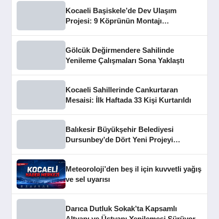
Kocaeli Başiskele’de Dev Ulaşım
Projesi: 9 Köprünün Montajı
Tamamlandı
Gölcük Değirmendere Sahilinde
Yenileme Çalışmaları Sona Yaklaştı
Kocaeli Sahillerinde Cankurtaran
Mesaisi: İlk Haftada 33 Kişi Kurtarıldı
Balıkesir Büyükşehir Belediyesi
Dursunbey’de Dört Yeni Projeyi
Hizmete Açtı
Meteoroloji’den beş il için kuvvetli yağış
ve sel uyarısı
Darıca Dutluk Sokak’ta Kapsamlı
Altyapı ve Üstyapı Yenilemesi Sürüyor