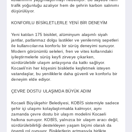
SPOR
trafik yoğunluğu azalıyor hem de şehrin karbon salınımı
düşürülüyor.
YAŞAM
KONFORLU BİSİKLETLERLE YENİ BİR DENEYİM
Yeni katılan 175 bisiklet, alüminyum alaşımlı siyah
jantlar, patlanmaz dolgu lastikler ve yenilenmiş sepetleri
ile kullanıcılarına konforlu bir sürüş deneyimi sunuyor.
Modern görünümlü seleleri, fren ve vites kollarındaki
iyileştirmelerle sürüş keyfi zirveye çıkarken,
sürdürülebilir ulaşım anlayışına da katkı sağlıyor.
Kocaeli’nin her köşesini bisikletle keşfetmek isteyen
vatandaşlar, bu yeniliklerle daha güvenli ve konforlu bir
deneyim elde ediyor.
ÇEVRE DOSTU ULAŞIMDA BÜYÜK ADIM
Kocaeli Büyükşehir Belediyesi, KOBİS sistemiyle sadece
şehir içi ulaşımı kolaylaştırmakla kalmıyor, aynı
zamanda çevre dostu bir ulaşım modelini Kocaeli
halkına sunuyor. KOBİS, yalnızca bir ulaşım aracı değil,
sürdürülebilirliği destekleyen yaşam biçimi olarak da
önemli rol oynuyor. Bisikletlerin artmasıyla birlikte