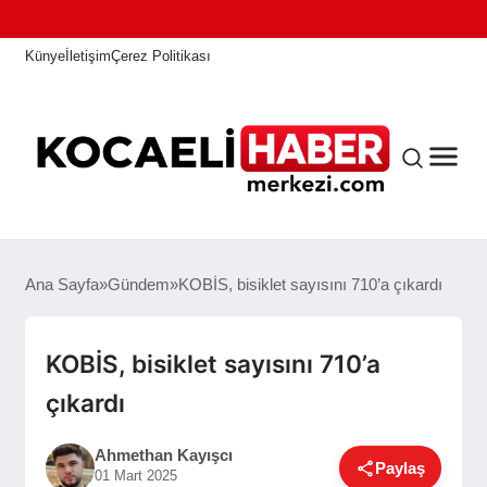
Künye
İletişim
Çerez Politikası
ANASAYFA
Ana Sayfa
Gündem
KOBİS, bisiklet sayısını 710’a çıkardı
KOCAELI HABER
KOBİS, bisiklet sayısını 710’a
çıkardı
ASAYIŞ
Ahmethan Kayışcı
Paylaş
01 Mart 2025