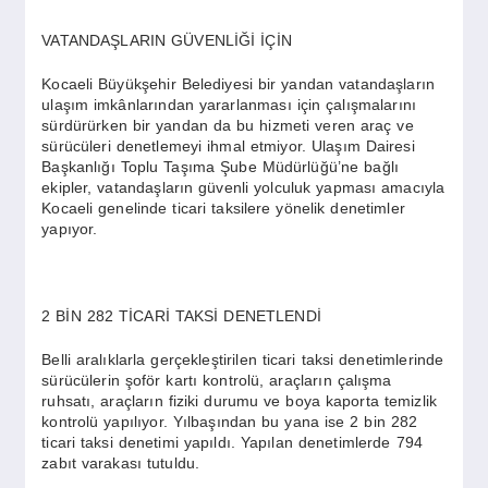
SPOR
VATANDAŞLARIN GÜVENLİĞİ İÇİN
YAŞAM
Kocaeli Büyükşehir Belediyesi bir yandan vatandaşların
ulaşım imkânlarından yararlanması için çalışmalarını
sürdürürken bir yandan da bu hizmeti veren araç ve
sürücüleri denetlemeyi ihmal etmiyor. Ulaşım Dairesi
Başkanlığı Toplu Taşıma Şube Müdürlüğü’ne bağlı
ekipler, vatandaşların güvenli yolculuk yapması amacıyla
Kocaeli genelinde ticari taksilere yönelik denetimler
yapıyor.
2 BİN 282 TİCARİ TAKSİ DENETLENDİ
Belli aralıklarla gerçekleştirilen ticari taksi denetimlerinde
sürücülerin şoför kartı kontrolü, araçların çalışma
ruhsatı, araçların fiziki durumu ve boya kaporta temizlik
kontrolü yapılıyor. Yılbaşından bu yana ise 2 bin 282
ticari taksi denetimi yapıldı. Yapılan denetimlerde 794
zabıt varakası tutuldu.