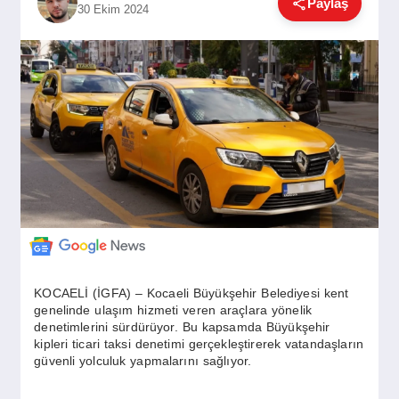
Paylaş
30 Ekim 2024
GÜNDEM
SIYASET
EĞITIM
EKONOMI
DÜNYA
KOCAELİ (İGFA) – Kocaeli Büyükşehir Belediyesi kent
genelinde ulaşım hizmeti veren araçlara yönelik
denetimlerini sürdürüyor. Bu kapsamda Büyükşehir
SAĞLIK
kipleri ticari taksi denetimi gerçekleştirerek vatandaşların
güvenli yolculuk yapmalarını sağlıyor.