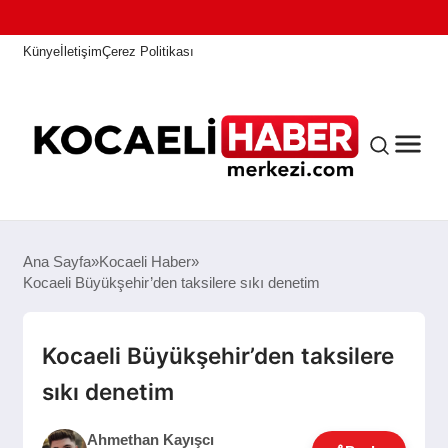
Künye
İletişim
Çerez Politikası
ANASAYFA
Ana Sayfa
Kocaeli Haber
Kocaeli Büyükşehir’den taksilere sıkı denetim
KOCAELI HABER
Kocaeli Büyükşehir’den taksilere
sıkı denetim
ASAYIŞ
Ahmethan Kayışcı