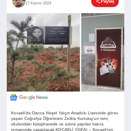
Paylaş
17 Kasım 2024
GÜNDEM
SIYASET
EĞITIM
EKONOMI
DÜNYA
SAĞLIK
Kocaeli’de Darıca Neşet Yalçın Anadolu Lisesinde görev
yapan Coğrafya Öğretmeni Zeliha Kurtuluş’un ismi,
okulundaki kütüphanede ve adına yapılan hatıra
ormanında yaşatılacak.KOCAELİ (İGFA) – Kocaeli’nin