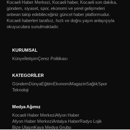
Kocaeli Haber Merkezi, Kocaeli haber, Kocaeli son dakika,
gündem, siyaset, spor, ekonomi ve yerel gelişmeleri
anbean takip edebileceğiniz güncel haber platformudur.
Kocaeli haberleri tarafsız, hızlı ve doğru yayın anlayışıyla
okuyuculara sunulmaktadır.
KURUMSAL
Künye
İletişim
Çerez Politikası
KATEGORİLER
Gündem
Dünya
Eğitim
Ekonomi
Magazin
Sağlık
Spor
Teknoloji
Medya Ağımız
Kocaeli Haber Merkezi
Afyon Haber
Afyon Haber Merkezi
Antalya Haber
Radyo Lojik
Bize Ulaşın
Kaya Medya Grubu