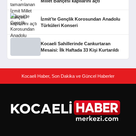
Millet Bahçesi kapılarını açtı
İzmit’te Gençlik Korosundan Anadolu
Türküleri Konseri
Kocaeli Sahillerinde Cankurtaran
Mesaisi: İlk Haftada 33 Kişi Kurtarıldı
Kocaeli Haber, Son Dakika ve Güncel Haberler