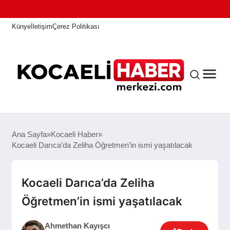
Künye
İletişim
Çerez Politikası
ANASAYFA
Ana Sayfa
Kocaeli Haber
Kocaeli Darıca’da Zeliha Öğretmen’in ismi yaşatılacak
KOCAELI HABER
Kocaeli Darıca’da Zeliha
Öğretmen’in ismi yaşatılacak
ASAYIŞ
Ahmethan Kayışcı