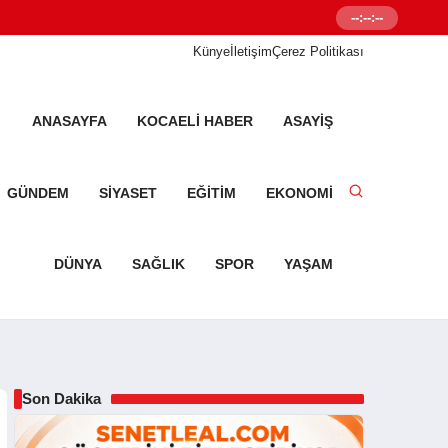
--:--:--
Senetleal.com G
Künye
İletişim
Çerez Politikası
ANASAYFA
KOCAELI HABER
ASAYIŞ
GÜNDEM
SIYASET
EĞITIM
EKONOMI
DÜNYA
SAĞLIK
SPOR
YAŞAM
Son Dakika