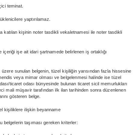
çici teminat.
üklenicilere yaptırılamaz.
a katılan kişinin noter tasdikli vekaletnamesi ile noter tasdikli
e içeriği işe ait idari şartnamede belirlenen iş ortaklığı
 üzere sunulan belgenin, tüzel kişiliğin yarısından fazla hissesine
ühendis veya mimar olması ve belgelenmesi halinde ise tüzel
dası/ticaret odası bünyesinde bulunan ticaret sicil memurlukları
 mali müşavir tarafından ilk ilan tarihinden sonra düzenlenen
arını gösteren belge.
l kişiliklere ilişkin beyanname
u belgelerin taşıması gereken kriterler: