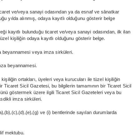
 ticaret ve/veya sanayi odasından ya da esnaf ve sânatkar
duğu yılda alınmış, odaya kayıtlı olduğunu gösterir belge
ereği kayıtlı bulunduğu ticaret ve/veya sanayi odasından, ilk ilan
üzel kişiliğin odaya kayıtlı olduğunu gösterir belge.
za beyannamesi veya imza sirküleri.
 imza beyannamesi.
kişiliğin ortakları, üyeleri veya kurucuları ile tüzel kişiliğin
 Ticaret Sicil Gazetesi, bu bilgilerin tamamının bir Ticaret Sicil
nü göstermek üzere ilgili Ticaret Sicil Gazeteleri veya bu
sdikli imza sirküleri.
),(b),(c),(d),(e),(g) ve (i) bentlerinde sayılan durumlarda
klif mektubu.