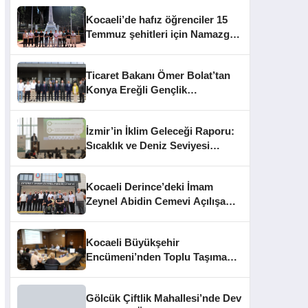
Kocaeli’de hafız öğrenciler 15
Temmuz şehitleri için Namazgâh
Şehitliği’nde buluştu
Ticaret Bakanı Ömer Bolat’tan
Konya Ereğli Gençlik
Kampüsü’ne Ziyaret
İzmir’in İklim Geleceği Raporu:
Sıcaklık ve Deniz Seviyesi
Uyarısı
Kocaeli Derince’deki İmam
Zeynel Abidin Cemevi Açılışa
Hazırlanıyor
Kocaeli Büyükşehir
Encümeni’nden Toplu Taşıma
Cezaları ve İhale Kararları
Gölcük Çiftlik Mahallesi’nde Dev