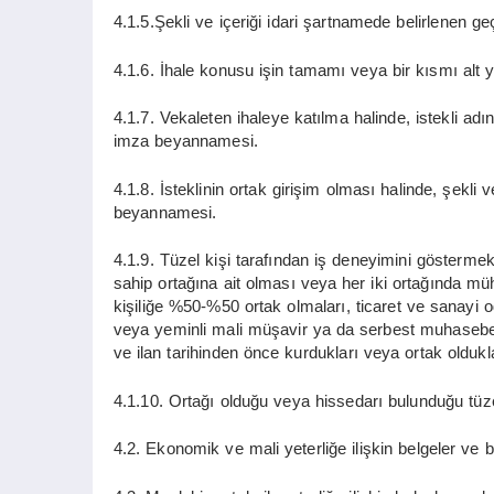
4.1.5.Şekli ve içeriği idari şartnamede belirlenen ge
4.1.6. İhale konusu işin tamamı veya bir kısmı alt y
4.1.7. Vekaleten ihaleye katılma halinde, istekli adın
imza beyannamesi.
4.1.8. İsteklinin ortak girişim olması halinde, şekli v
beyannamesi.
4.1.9. Tüzel kişi tarafından iş deneyimini göstermek
sahip ortağına ait olması veya her iki ortağında m
kişiliğe %50-%50 ortak olmaları, ticaret ve sanayi o
veya yeminli mali müşavir ya da serbest muhasebeci
ve ilan tarihinden önce kurdukları veya ortak oldukl
4.1.10. Ortağı olduğu veya hissedarı bulunduğu tüze
4.2. Ekonomik ve mali yeterliğe ilişkin belgeler ve b