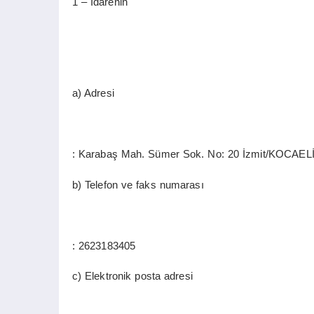
1 – İdarenin
a) Adresi
: Karabaş Mah. Sümer Sok. No: 20 İzmit/KOCAEL
b) Telefon ve faks numarası
: 2623183405
c) Elektronik posta adresi