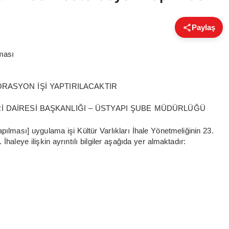
Paylaş
TORASYON İŞİ YAPTIRILACAKTIR
Rİ DAİRESİ BAŞKANLIĞI – ÜSTYAPI ŞUBE MÜDÜRLÜĞÜ
apılması] uygulama işi Kültür Varlıkları İhale Yönetmeliğinin 23.
İhaleye ilişkin ayrıntılı bilgiler aşağıda yer almaktadır: