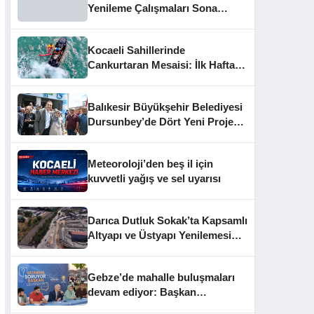
Yenileme Çalışmaları Sona
Yaklaştı
Kocaeli Sahillerinde
Cankurtaran Mesaisi: İlk Haftada
33 Kişi Kurtarıldı
Balıkesir Büyükşehir Belediyesi
Dursunbey’de Dört Yeni Projeyi
Hizmete Açtı
Meteoroloji’den beş il için
kuvvetli yağış ve sel uyarısı
Darıca Dutluk Sokak’ta Kapsamlı
Altyapı ve Üstyapı Yenilemesi
Sürüyor
Gebze’de mahalle buluşmaları
devam ediyor: Başkan
Büyükgöz vatandaşları dinledi