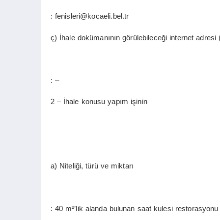
: fenisleri@kocaeli.bel.tr
ç) İhale dokümanının görülebileceği internet adresi 
: –
2 – İhale konusu yapım işinin
a) Niteliği, türü ve miktarı
: 40 m²’lik alanda bulunan saat kulesi restorasyonu