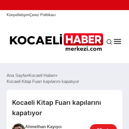
Künye
İletişim
Çerez Politikası
ANASAYFA
Ana Sayfa
Kocaeli Haber
Kocaeli Kitap Fuarı kapılarını kapatıyor
KOCAELI HABER
Kocaeli Kitap Fuarı kapılarını
kapatıyor
ASAYIŞ
Ahmethan Kayışcı