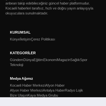
anbean takip edebileceğiniz güncel haber platformudur.
Kocaeli haberleri tarafsız, hızlı ve doğru yayın anlayışıyla
okuyuculara sunulmaktadır.
KURUMSAL
Künye
İletişim
Çerez Politikası
KATEGORİLER
Gündem
Dünya
Eğitim
Ekonomi
Magazin
Sağlık
Spor
Teknoloji
Medya Ağımız
Kocaeli Haber Merkezi
Afyon Haber
Afyon Haber Merkezi
Antalya Haber
Radyo Lojik
Bize Ulaşın
Kaya Medya Grubu