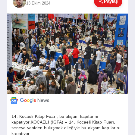
Paylaş
13 Ekim 2024
GÜNDEM
SIYASET
EĞITIM
EKONOMI
DÜNYA
SAĞLIK
14. Kocaeli Kitap Fuarı, bu akşam kapılarını
kapatıyor.KOCAELİ (İGFA) – 14. Kocaeli Kitap Fuarı,
seneye yeniden buluşmak dileğiyle bu akşam kapılarını
kapatıyor.