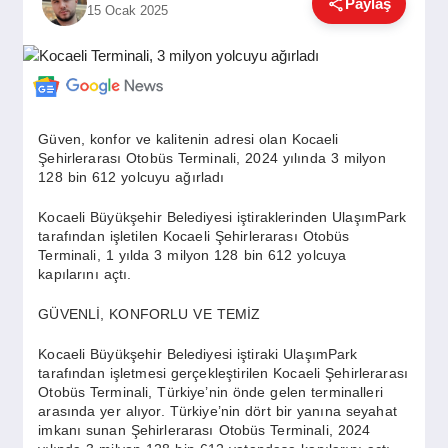
Paylaş
15 Ocak 2025
GÜNDEM
SIYASET
Güven, konfor ve kalitenin adresi olan Kocaeli
Şehirlerarası Otobüs Terminali, 2024 yılında 3 milyon
EĞITIM
128 bin 612 yolcuyu ağırladı
Kocaeli Büyükşehir Belediyesi iştiraklerinden UlaşımPark
tarafından işletilen Kocaeli Şehirlerarası Otobüs
EKONOMI
Terminali, 1 yılda 3 milyon 128 bin 612 yolcuya
kapılarını açtı.
DÜNYA
GÜVENLİ, KONFORLU VE TEMİZ
Kocaeli Büyükşehir Belediyesi iştiraki UlaşımPark
tarafından işletmesi gerçekleştirilen Kocaeli Şehirlerarası
SAĞLIK
Otobüs Terminali, Türkiye’nin önde gelen terminalleri
arasında yer alıyor. Türkiye’nin dört bir yanına seyahat
imkanı sunan Şehirlerarası Otobüs Terminali, 2024