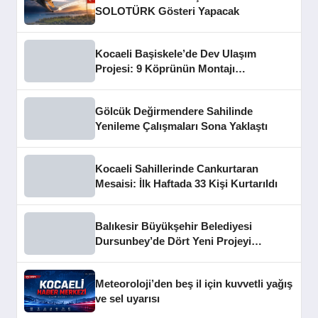
SOLOTÜRK Gösteri Yapacak
Kocaeli Başiskele’de Dev Ulaşım
Projesi: 9 Köprünün Montajı
Tamamlandı
Gölcük Değirmendere Sahilinde
Yenileme Çalışmaları Sona Yaklaştı
Kocaeli Sahillerinde Cankurtaran
Mesaisi: İlk Haftada 33 Kişi Kurtarıldı
Balıkesir Büyükşehir Belediyesi
Dursunbey’de Dört Yeni Projeyi
Hizmete Açtı
Meteoroloji’den beş il için kuvvetli yağış
ve sel uyarısı