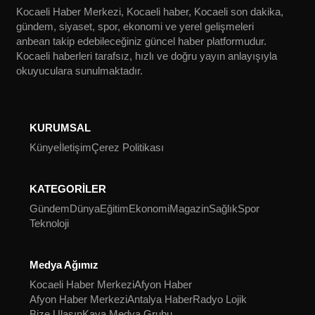
Kocaeli Haber Merkezi, Kocaeli haber, Kocaeli son dakika,
gündem, siyaset, spor, ekonomi ve yerel gelişmeleri
anbean takip edebileceğiniz güncel haber platformudur.
Kocaeli haberleri tarafsız, hızlı ve doğru yayın anlayışıyla
okuyuculara sunulmaktadır.
KURUMSAL
Künye
İletişim
Çerez Politikası
KATEGORİLER
Gündem
Dünya
Eğitim
Ekonomi
Magazin
Sağlık
Spor
Teknoloji
Medya Ağımız
Kocaeli Haber Merkezi
Afyon Haber
Afyon Haber Merkezi
Antalya Haber
Radyo Lojik
Bize Ulaşın
Kaya Medya Grubu