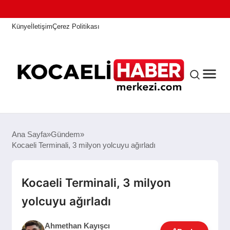
Künye
İletişim
Çerez Politikası
ANASAYFA
Ana Sayfa
Gündem
Kocaeli Terminali, 3 milyon yolcuyu ağırladı
KOCAELI HABER
Kocaeli Terminali, 3 milyon
yolcuyu ağırladı
ASAYIŞ
Ahmethan Kayışcı