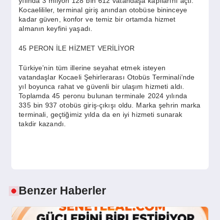
yılında 3 milyon 128 bin 612 vatandaşa kapılarını açtı.
SPOR
Kocaelililer, terminal giriş anından otobüse bininceye
kadar güven, konfor ve temiz bir ortamda hizmet
almanın keyfini yaşadı.
YAŞAM
45 PERON İLE HİZMET VERİLİYOR
Türkiye’nin tüm illerine seyahat etmek isteyen
vatandaşlar Kocaeli Şehirlerarası Otobüs Terminali’nde
yıl boyunca rahat ve güvenli bir ulaşım hizmeti aldı.
Toplamda 45 peronu bulunan terminale 2024 yılında
335 bin 937 otobüs giriş-çıkışı oldu. Marka şehrin marka
terminali, geçtiğimiz yılda da en iyi hizmeti sunarak
takdir kazandı.
Benzer Haberler