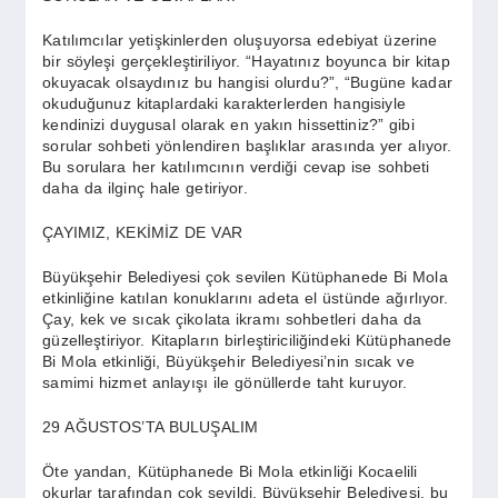
Katılımcılar yetişkinlerden oluşuyorsa edebiyat üzerine
bir söyleşi gerçekleştiriliyor. “Hayatınız boyunca bir kitap
okuyacak olsaydınız bu hangisi olurdu?”, “Bugüne kadar
okuduğunuz kitaplardaki karakterlerden hangisiyle
kendinizi duygusal olarak en yakın hissettiniz?” gibi
sorular sohbeti yönlendiren başlıklar arasında yer alıyor.
Bu sorulara her katılımcının verdiği cevap ise sohbeti
daha da ilginç hale getiriyor.
ÇAYIMIZ, KEKİMİZ DE VAR
Büyükşehir Belediyesi çok sevilen Kütüphanede Bi Mola
etkinliğine katılan konuklarını adeta el üstünde ağırlıyor.
Çay, kek ve sıcak çikolata ikramı sohbetleri daha da
güzelleştiriyor. Kitapların birleştiriciliğindeki Kütüphanede
Bi Mola etkinliği, Büyükşehir Belediyesi’nin sıcak ve
samimi hizmet anlayışı ile gönüllerde taht kuruyor.
29 AĞUSTOS’TA BULUŞALIM
Öte yandan, Kütüphanede Bi Mola etkinliği Kocaelili
okurlar tarafından çok sevildi. Büyükşehir Belediyesi, bu