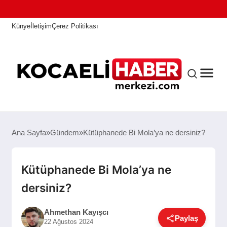
Künye
İletişim
Çerez Politikası
ANASAYFA
Ana Sayfa
Gündem
Kütüphanede Bi Mola’ya ne dersiniz?
KOCAELI HABER
Kütüphanede Bi Mola’ya ne
dersiniz?
ASAYIŞ
Ahmethan Kayışcı
Paylaş
22 Ağustos 2024