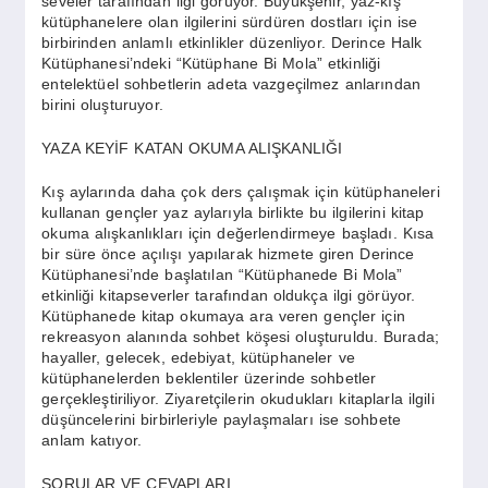
seveler tarafından ilgi görüyor. Büyükşehir, yaz-kış
SPOR
kütüphanelere olan ilgilerini sürdüren dostları için ise
birbirinden anlamlı etkinlikler düzenliyor. Derince Halk
Kütüphanesi’ndeki “Kütüphane Bi Mola” etkinliği
YAŞAM
entelektüel sohbetlerin adeta vazgeçilmez anlarından
birini oluşturuyor.
YAZA KEYİF KATAN OKUMA ALIŞKANLIĞI
Kış aylarında daha çok ders çalışmak için kütüphaneleri
kullanan gençler yaz aylarıyla birlikte bu ilgilerini kitap
okuma alışkanlıkları için değerlendirmeye başladı. Kısa
bir süre önce açılışı yapılarak hizmete giren Derince
Kütüphanesi’nde başlatılan “Kütüphanede Bi Mola”
etkinliği kitapseverler tarafından oldukça ilgi görüyor.
Kütüphanede kitap okumaya ara veren gençler için
rekreasyon alanında sohbet köşesi oluşturuldu. Burada;
hayaller, gelecek, edebiyat, kütüphaneler ve
kütüphanelerden beklentiler üzerinde sohbetler
gerçekleştiriliyor. Ziyaretçilerin okudukları kitaplarla ilgili
düşüncelerini birbirleriyle paylaşmaları ise sohbete
anlam katıyor.
SORULAR VE CEVAPLARI