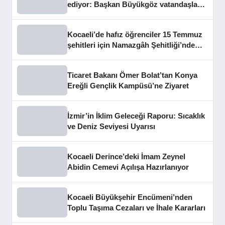
ediyor: Başkan Büyükgöz vatandaşları
dinledi
Kocaeli’de hafız öğrenciler 15 Temmuz
şehitleri için Namazgâh Şehitliği’nde
buluştu
Ticaret Bakanı Ömer Bolat’tan Konya
Ereğli Gençlik Kampüsü’ne Ziyaret
İzmir’in İklim Geleceği Raporu: Sıcaklık
ve Deniz Seviyesi Uyarısı
Kocaeli Derince’deki İmam Zeynel
Abidin Cemevi Açılışa Hazırlanıyor
Kocaeli Büyükşehir Encümeni’nden
Toplu Taşıma Cezaları ve İhale Kararları