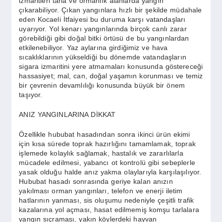
izmaritleri tarla ve ormanlık alanlarda yangın
SPOR
çıkarabiliyor. Çıkan yangınlara hızlı bir şekilde müdahale
eden Kocaeli İtfaiyesi bu duruma karşı vatandaşları
uyarıyor. Yol kenarı yangınlarında birçok canlı zarar
YAŞAM
görebildiği gibi doğal bitki örtüsü de bu yangınlardan
etkilenebiliyor. Yaz aylarına girdiğimiz ve hava
sıcaklıklarının yükseldiği bu dönemde vatandaşların
sigara izmaritini yere atmamaları konusunda göstereceği
hassasiyet; mal, can, doğal yaşamın korunması ve temiz
bir çevrenin devamlılığı konusunda büyük bir önem
taşıyor.
ANIZ YANGINLARINA DİKKAT
Özellikle hububat hasadından sonra ikinci ürün ekimi
için kısa sürede toprak hazırlığını tamamlamak, toprak
işlemede kolaylık sağlamak, hastalık ve zararlılarla
mücadele edilmesi, yabancı ot kontrolü gibi sebeplerle
yasak olduğu halde anız yakma olaylarıyla karşılaşılıyor.
Hububat hasadı sonrasında geriye kalan anızın
yakılması orman yangınları, telefon ve enerji iletim
hatlarının yanması, sis oluşumu nedeniyle çeşitli trafik
kazalarına yol açması, hasat edilmemiş komşu tarlalara
yangın sıçraması, yakın köylerdeki hayvan