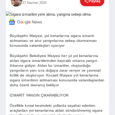
Paylaş
27 Haziran 2025
GÜNDEM
SIYASET
Büyükşehir İtfaiyesi, yol kenarlarına sigara izmariti
atılmaması ve anız yangınlarına sebep olunmaması
EĞITIM
konusunda vatandaşları uyarıyor
Büyükşehir Belediyesi İtfaiyesi her yıl yol kenarlarına
atılan sigara izmaritlerinden kaynaklı onlarca yangın
EKONOMI
ihbarına gidiyor. Atılan bu izmaritler, oluşturduğu
yangınların yanı sıra doğaya zarar veriyor ve çevresel
kirlilik de oluşturuyor. Kocaeli İtfaiyesi yol kenarlarına
DÜNYA
sigara izmaritinin atılmaması konusunda vatandaşlardan
daha özenli davranış bekliyor.
İZMARİT YANGIN ÇIKARABİLİYOR
SAĞLIK
Özellikle kırsal kesimdeki yollarda seyahat ederken
araçlardan yol kenarlarına atılan söndürülmemiş sigara