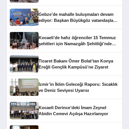
Gebze’de mahalle buluşmaları devam
ediyor: Başkan Büyükgöz vatandaşları
dinledi
Kocaeli’de hafız öğrenciler 15 Temmuz
şehitleri için Namazgâh Şehitliği’nde
buluştu
Ticaret Bakanı Ömer Bolat’tan Konya
Ereğli Gençlik Kampüsü’ne Ziyaret
İzmir’in İklim Geleceği Raporu: Sıcaklık
ve Deniz Seviyesi Uyarısı
Kocaeli Derince’deki İmam Zeynel
Abidin Cemevi Açılışa Hazırlanıyor