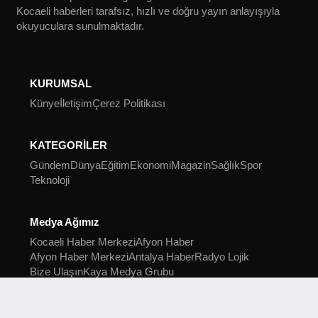
Kocaeli haberleri tarafsız, hızlı ve doğru yayın anlayışıyla
okuyuculara sunulmaktadır.
KURUMSAL
Künye
İletişim
Çerez Politikası
KATEGORİLER
Gündem
Dünya
Eğitim
Ekonomi
Magazin
Sağlık
Spor
Teknoloji
Medya Ağımız
Kocaeli Haber Merkezi
Afyon Haber
Afyon Haber Merkezi
Antalya Haber
Radyo Lojik
Bize Ulaşın
Kaya Medya Grubu