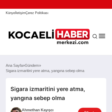
Künye
İletişim
Çerez Politikası
ANASAYFA
Ana Sayfa
Gündem
Sigara izmaritini yere atma, yangına sebep olma
KOCAELI HABER
Sigara izmaritini yere atma,
yangına sebep olma
ASAYIŞ
Ahmethan Kayışcı