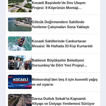
Kocaeli Başiskele’de Dev Ulaşım
Projesi: 9 Köprünün Montajı
Tamamlandı
Gölcük Değirmendere Sahilinde
Yenileme Çalışmaları Sona Yaklaştı
Kocaeli Sahillerinde Cankurtaran
Mesaisi: İlk Haftada 33 Kişi Kurtarıldı
Balıkesir Büyükşehir Belediyesi
Dursunbey’de Dört Yeni Projeyi
Hizmete Açtı
Meteoroloji’den beş il için kuvvetli yağış
ve sel uyarısı
Darıca Dutluk Sokak’ta Kapsamlı
Altyapı ve Üstyapı Yenilemesi Sürüyor