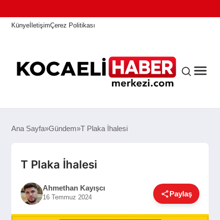
Künye
İletişim
Çerez Politikası
ANASAYFA
Ana Sayfa
Gündem
T Plaka İhalesi
KOCAELI HABER
T Plaka İhalesi
Ahmethan Kayışcı
Paylaş
ASAYIŞ
16 Temmuz 2024