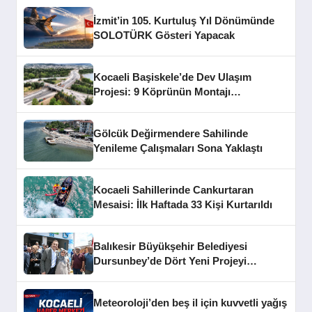
İzmit’in 105. Kurtuluş Yıl Dönümünde
SOLOTÜRK Gösteri Yapacak
Kocaeli Başiskele’de Dev Ulaşım
Projesi: 9 Köprünün Montajı
Tamamlandı
Gölcük Değirmendere Sahilinde
Yenileme Çalışmaları Sona Yaklaştı
Kocaeli Sahillerinde Cankurtaran
Mesaisi: İlk Haftada 33 Kişi Kurtarıldı
Balıkesir Büyükşehir Belediyesi
Dursunbey’de Dört Yeni Projeyi
Hizmete Açtı
Meteoroloji’den beş il için kuvvetli yağış