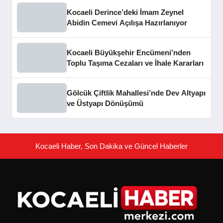
Kocaeli Derince’deki İmam Zeynel
Abidin Cemevi Açılışa Hazırlanıyor
Kocaeli Büyükşehir Encümeni’nden
Toplu Taşıma Cezaları ve İhale Kararları
Gölcük Çiftlik Mahallesi’nde Dev Altyapı
ve Üstyapı Dönüşümü
Kocaeli Haber, Son Dakika ve Güncel Haberler