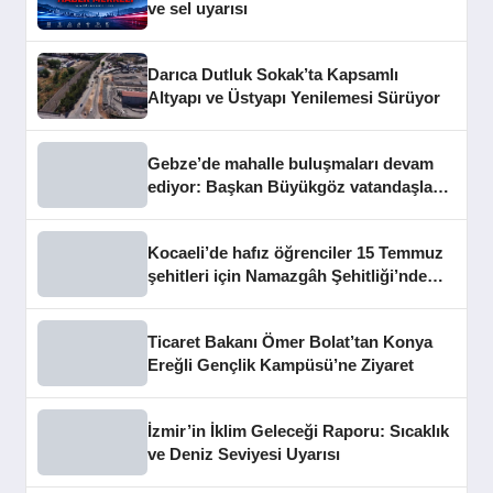
ve sel uyarısı
Darıca Dutluk Sokak’ta Kapsamlı
Altyapı ve Üstyapı Yenilemesi Sürüyor
Gebze’de mahalle buluşmaları devam
ediyor: Başkan Büyükgöz vatandaşları
dinledi
Kocaeli’de hafız öğrenciler 15 Temmuz
şehitleri için Namazgâh Şehitliği’nde
buluştu
Ticaret Bakanı Ömer Bolat’tan Konya
Ereğli Gençlik Kampüsü’ne Ziyaret
İzmir’in İklim Geleceği Raporu: Sıcaklık
ve Deniz Seviyesi Uyarısı