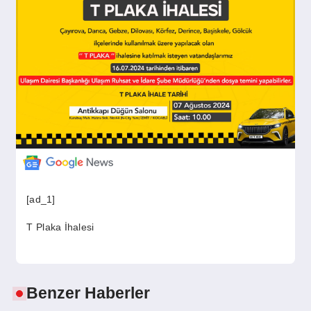
GÜNDEM
SIYASET
EĞITIM
EKONOMI
[ad_1]
DÜNYA
T Plaka İhalesi
SAĞLIK
Benzer Haberler