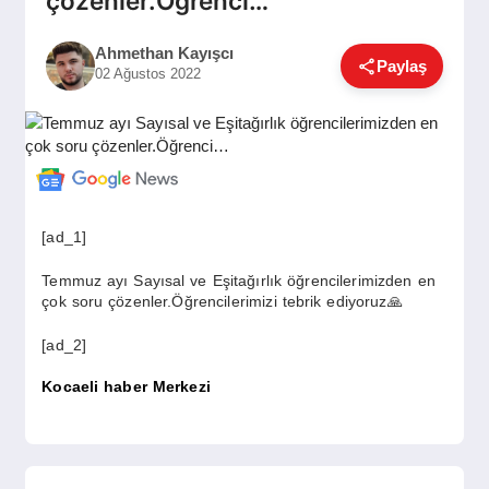
çözenler.Öğrenci…
GÜNDEM
Ahmethan Kayışcı
Paylaş
02 Ağustos 2022
SIYASET
EĞITIM
[ad_1]
EKONOMI
Temmuz ayı Sayısal ve Eşitağırlık öğrencilerimizden en
çok soru çözenler.Öğrencilerimizi tebrik ediyoruz🙏
DÜNYA
[ad_2]
Kocaeli haber Merkezi
SAĞLIK