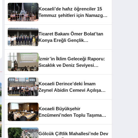
Kocaeli’de hafız öğrenciler 15
Temmuz şehitleri için Namazgâh
Şehitliği’nde buluştu
Ticaret Bakanı Ömer Bolat’tan
Konya Ereğli Gençlik
Kampüsü’ne Ziyaret
İzmir’in İklim Geleceği Raporu:
Sıcaklık ve Deniz Seviyesi
Uyarısı
Kocaeli Derince’deki İmam
Zeynel Abidin Cemevi Açılışa
Hazırlanıyor
Kocaeli Büyükşehir
Encümeni’nden Toplu Taşıma
Cezaları ve İhale Kararları
Gölcük Çiftlik Mahallesi’nde Dev