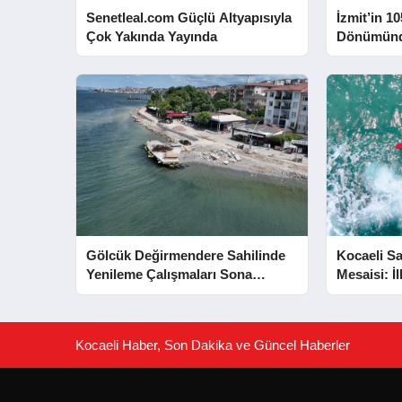
Senetleal.com Güçlü Altyapısıyla
İzmit’in 10
Çok Yakında Yayında
Dönümünd
Yapacak
Gölcük Değirmendere Sahilinde
Kocaeli Sa
Yenileme Çalışmaları Sona
Mesaisi: İ
Yaklaştı
Kurtarıldı
Kocaeli Haber, Son Dakika ve Güncel Haberler