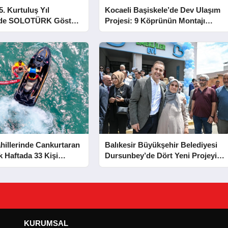
5. Kurtuluş Yıl
Kocaeli Başiskele’de Dev Ulaşım
e SOLOTÜRK Gösteri
Projesi: 9 Köprünün Montajı
Tamamlandı
hillerinde Cankurtaran
Balıkesir Büyükşehir Belediyesi
lk Haftada 33 Kişi
Dursunbey’de Dört Yeni Projeyi
Hizmete Açtı
KURUMSAL