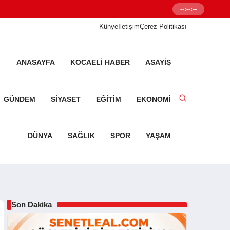
--:--:--
Senetleal.com G
Künye
İletişim
Çerez Politikası
ANASAYFA
KOCAELI HABER
ASAYIŞ
GÜNDEM
SIYASET
EĞITIM
EKONOMI
DÜNYA
SAĞLIK
SPOR
YAŞAM
Son Dakika