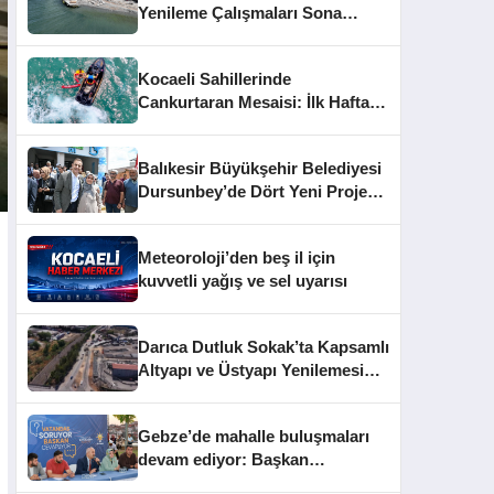
Yenileme Çalışmaları Sona
Yaklaştı
Kocaeli Sahillerinde
Cankurtaran Mesaisi: İlk Haftada
33 Kişi Kurtarıldı
Balıkesir Büyükşehir Belediyesi
Dursunbey’de Dört Yeni Projeyi
Hizmete Açtı
Meteoroloji’den beş il için
kuvvetli yağış ve sel uyarısı
Darıca Dutluk Sokak’ta Kapsamlı
Altyapı ve Üstyapı Yenilemesi
Sürüyor
Gebze’de mahalle buluşmaları
devam ediyor: Başkan
Büyükgöz vatandaşları dinledi